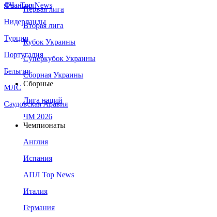
Франция
ЛЧ - Top News
Первая лига
Нидерланды
Вторая лига
Турция
Кубок Украины
Португалия
Суперкубок Украины
Бельгия
Сборная Украины
Сборные
МЛС
Лига наций
Саудовская Аравия
ЧМ 2026
Чемпионаты
Англия
Испания
АПЛ Top News
Италия
Германия