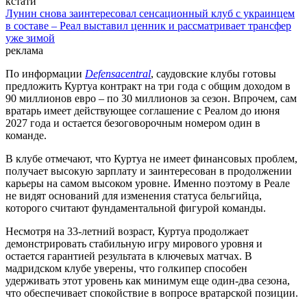
кстати
Лунин снова заинтересовал сенсационный клуб с украинцем
в составе – Реал выставил ценник и рассматривает трансфер
уже зимой
реклама
По информации
Defensacentral
, саудовские клубы готовы
предложить Куртуа контракт на три года с общим доходом в
90 миллионов евро – по 30 миллионов за сезон. Впрочем, сам
вратарь имеет действующее соглашение с Реалом до июня
2027 года и остается безоговорочным номером один в
команде.
В клубе отмечают, что Куртуа не имеет финансовых проблем,
получает высокую зарплату и заинтересован в продолжении
карьеры на самом высоком уровне. Именно поэтому в Реале
не видят оснований для изменения статуса бельгийца,
которого считают фундаментальной фигурой команды.
Несмотря на 33-летний возраст, Куртуа продолжает
демонстрировать стабильную игру мирового уровня и
остается гарантией результата в ключевых матчах. В
мадридском клубе уверены, что голкипер способен
удерживать этот уровень как минимум еще один-два сезона,
что обеспечивает спокойствие в вопросе вратарской позиции.