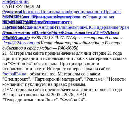
конференций
САЙТ ФУТБОЛ 24
Редакция
Соц. сети
Прогнозы
Политика конфиденциальности
Правила
сайту
facebook
УКРАИНА
Контакты
x
youtube
Правила комментирования
instagram
telegram
viber
Редакционная
политика
Украина
ЧЕМПИОНАТЫ
Первая лига
Структура собственности
Вторая лига
Германия
ЕВРОКУБКИ
Испания
Англия
Италия
Бельгия
МЛС
Нидерланды
Фран
Лига чемпионов
Онлайн-медиа «Футбол 24»
Лига Европы
пл. Галицкая, дом. 15, м. Львов,
Юношеская лига УЕФА
Лига
конференций
79008
Телефон +380 (32) 229-77-77
Адрес электронной почты
legal@24tv.com.ua
Идентификатор онлайн-медиа в Реестре
субъектов в сфере медиа — R40-06058
21+
Материалы сайта предназначены для лиц старше 21 года
При цитировании и использовании любых материалов ссылка
на "Футбол 24" обязательна. При цитировании и
использовании в сети Интернет гиперссылка на сайтт
football24.ua
обязательное. Материалы со знаком
"Спецпроект", "Партнерский материал", "Реклама", "Новости
компаний" публикуем на правах рекламы.
21+
Материалы сайта предназначены для лиц старше 21 года
Все права защищены. © 2005 -
2026
, ЧАО
"Телерадиокомпания Люкс". "Футбол 24".