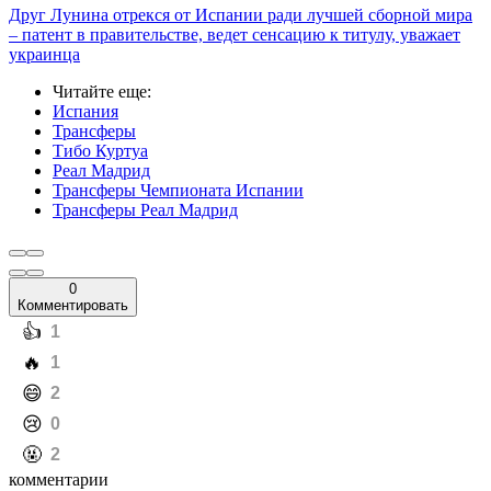
Друг Лунина отрекся от Испании ради лучшей сборной мира
– патент в правительстве, ведет сенсацию к титулу, уважает
украинца
Читайте еще
:
Испания
Трансферы
Тибо Куртуа
Реал Мадрид
Трансферы Чемпионата Испании
Трансферы Реал Мадрид
0
Комментировать
️👍
1
️🔥
1
️😄
2
️😢
0
️🤬
2
комментарии