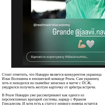
Стоит отметить, что Наварро является конкурентом украинца
Ильи Волошина в юношеской команде Реала. Сам украинец
хоть и находился на скамейке запасных в матче с ПСЖ,
умудрился получить желтую карточку от арбитра встречи.
В Реале Наварро уже рассматривают как одного из
перспективных вратарей системы, наряду с Франом
Гонсалесом. И хотя путь к статусу первого номера остается