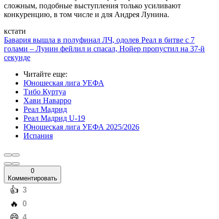
сложным, подобные выступления только усиливают
конкуренцию, в том числе и для Андрея Лунина.
кстати
Бавария вышла в полуфинал ЛЧ, одолев Реал в битве с 7
голами – Лунин фейлил и спасал, Нойер пропустил на 37-й
секунде
Читайте еще
:
Юношеская лига УЕФА
Тибо Куртуа
Хави Наварро
Реал Мадрид
Реал Мадрид U-19
Юношеская лига УЕФА 2025/2026
Испания
0
Комментировать
️👍
3
️🔥
0
️😄
4