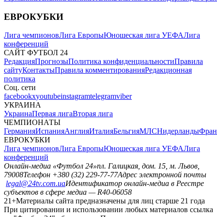
ЕВРОКУБКИ
Лига чемпионов
Лига Европы
Юношеская лига УЕФА
Лига
конференций
САЙТ ФУТБОЛ 24
Редакция
Прогнозы
Политика конфиденциальности
Правила
сайту
Контакты
Правила комментирования
Редакционная
политика
Соц. сети
facebook
x
youtube
instagram
telegram
viber
УКРАИНА
Украина
Первая лига
Вторая лига
ЧЕМПИОНАТЫ
Германия
Испания
Англия
Италия
Бельгия
МЛС
Нидерланды
Фран
ЕВРОКУБКИ
Лига чемпионов
Лига Европы
Юношеская лига УЕФА
Лига
конференций
Онлайн-медиа «Футбол 24»
пл. Галицкая, дом. 15, м. Львов,
79008
Телефон +380 (32) 229-77-77
Адрес электронной почты
legal@24tv.com.ua
Идентификатор онлайн-медиа в Реестре
субъектов в сфере медиа — R40-06058
21+
Материалы сайта предназначены для лиц старше 21 года
При цитировании и использовании любых материалов ссылка