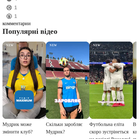
️😢
1
️🤬
1
комментарии