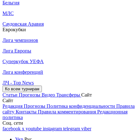
Бельгия
МЛС
Саудовская Аравия
Еврокубки
Лига чемпионов
Лига Европы
Суперкубок УЕФА
Лига конференций
ЛЧ - Top News
Ко всем турнирам
Статьи
Прогнозы
Видео
Трансферы
Сайт
Сайт
Редакция
Прогнозы
Политика конфиденциальности
Правила
сайту
Контакты
Правила комментирования
Редакционная
политика
Соц. сети
facebook
x
youtube
instagram
telegram
viber
Укр
Рус