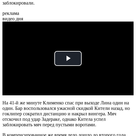
заблокировали.
реклама
видео дня
Play
Video
На 41-й же минуте Клименко спас при выходе Лина один на
один. Бар воспользовался ужасной скидкой Кители назад, но
гоклипер сократил дистанцию и накрыл вингера. Мяч
отскочил под удар Задераке, однако Китела успел
заблокировать мяч перед пустыми воротами.
В компенсированное же время дело дошло до второго гола.