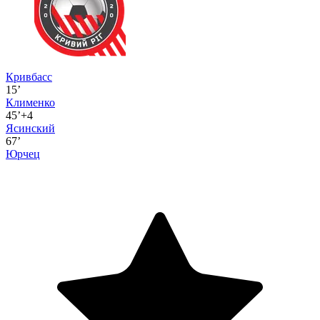
Кривбасс
15’
Клименко
45’+4
Ясинский
67’
Юрчец