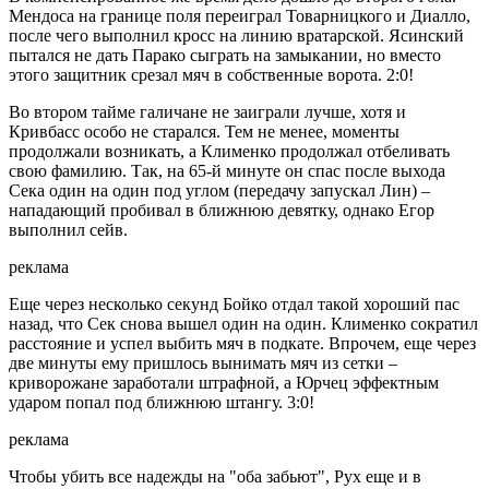
Мендоса на границе поля переиграл Товарницкого и Диалло,
после чего выполнил кросс на линию вратарской. Ясинский
пытался не дать Парако сыграть на замыкании, но вместо
этого защитник срезал мяч в собственные ворота. 2:0!
Во втором тайме галичане не заиграли лучше, хотя и
Кривбасс особо не старался. Тем не менее, моменты
продолжали возникать, а Клименко продолжал отбеливать
свою фамилию. Так, на 65-й минуте он спас после выхода
Сека один на один под углом (передачу запускал Лин) –
нападающий пробивал в ближнюю девятку, однако Егор
выполнил сейв.
реклама
Еще через несколько секунд Бойко отдал такой хороший пас
назад, что Сек снова вышел один на один. Клименко сократил
расстояние и успел выбить мяч в подкате. Впрочем, еще через
две минуты ему пришлось вынимать мяч из сетки –
криворожане заработали штрафной, а Юрчец эффектным
ударом попал под ближнюю штангу. 3:0!
реклама
Чтобы убить все надежды на "оба забьют", Рух еще и в