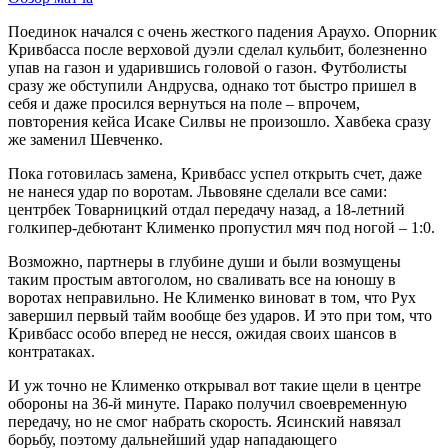
Поединок начался с очень жесткого падения Араухо. Опорник
Кривбасса после верховой дуэли сделал кульбит, болезненно
упав на газон и ударившись головой о газон. Футболисты
сразу же обступили Андрусва, однако тот быстро пришел в
себя и даже просился вернуться на поле – впрочем,
повторения кейса Исаке Силвы не произошло. Хавбека сразу
же заменил Шевченко.
Пока готовилась замена, Кривбасс успел открыть счет, даже
не нанеся удар по воротам. Львовяне сделали все сами:
центрбек Товарницкий отдал передачу назад, а 18-летний
голкипер-дебютант Клименко пропустил мяч под ногой – 1:0.
Возможно, партнеры в глубине души и были возмущены
таким простым автоголом, но сваливать все на юношу в
воротах неправильно. Не Клименко виноват в том, что Рух
завершил первый тайм вообще без ударов. И это при том, что
Кривбасс особо вперед не несся, ожидая своих шансов в
контратаках.
И уж точно не Клименко открывал вот такие щели в центре
обороны на 36-й минуте. Парако получил своевременную
передачу, но не смог набрать скорость. Ясинский навязал
борьбу, поэтому дальнейший удар нападающего