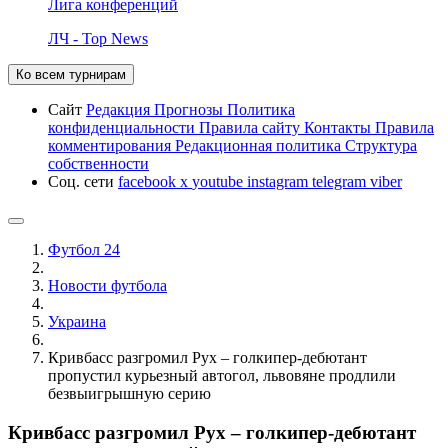
Лига конференций
ЛЧ - Top News
Ко всем турнирам
Сайт
Редакция
Прогнозы
Политика
конфиденциальности
Правила сайту
Контакты
Правила
комментирования
Редакционная политика
Структура
собственности
Соц. сети
facebook
x
youtube
instagram
telegram
viber
Футбол 24
Новости футбола
Украина
Кривбасс разгромил Рух – голкипер-дебютант
пропустил курьезный автогол, львовяне продлили
безвыигрышную серию
Кривбасс разгромил Рух – голкипер-дебютант