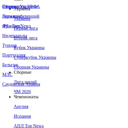
Сборная Украины
Италия
Суперкубок УЕФА
Украина
Германия
Лига конференций
Украина
Франция
ЛЧ - Top News
Первая лига
Нидерланды
Вторая лига
Турция
Кубок Украины
Португалия
Суперкубок Украины
Бельгия
Сборная Украины
Сборные
МЛС
Лига наций
Саудовская Аравия
ЧМ 2026
Чемпионаты
Англия
Испания
АПЛ Top News