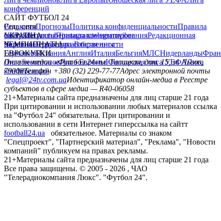
конференций
САЙТ ФУТБОЛ 24
Редакция
Соц. сети
Прогнозы
Политика конфиденциальности
Правила
сайту
facebook
УКРАИНА
Контакты
x
youtube
Правила комментирования
instagram
telegram
viber
Редакционная
политика
Украина
ЧЕМПИОНАТЫ
Первая лига
Структура собственности
Вторая лига
Германия
ЕВРОКУБКИ
Испания
Англия
Италия
Бельгия
МЛС
Нидерланды
Фран
Лига чемпионов
Онлайн-медиа «Футбол 24»
Лига Европы
пл. Галицкая, дом. 15, м. Львов,
Юношеская лига УЕФА
Лига
конференций
79008
Телефон +380 (32) 229-77-77
Адрес электронной почты
legal@24tv.com.ua
Идентификатор онлайн-медиа в Реестре
субъектов в сфере медиа — R40-06058
21+
Материалы сайта предназначены для лиц старше 21 года
При цитировании и использовании любых материалов ссылка
на "Футбол 24" обязательна. При цитировании и
использовании в сети Интернет гиперссылка на сайтт
football24.ua
обязательное. Материалы со знаком
"Спецпроект", "Партнерский материал", "Реклама", "Новости
компаний" публикуем на правах рекламы.
21+
Материалы сайта предназначены для лиц старше 21 года
Все права защищены. © 2005 -
2026
, ЧАО
"Телерадиокомпания Люкс". "Футбол 24".