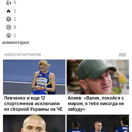
️👍
5
️🔥
1
️😄
1
️😢
0
️🤬
1
комментарии