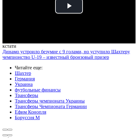
Play
Video
кстати
Динамо устроило безумие с 9 голами, но уступило Шахтеру
чемпионство U-19 – известный бронзовый призер
Читайте еще
:
Шахтер
Германия
Украина
футбольные финансы
Трансферы
Трансферы чемпионата Украины
Трансферы Чемпионата Германии
Ефим Конопля
Боруссия М