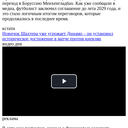
переход в Боруссию Менхенгладбах. Как уже сообщали в
медиа, футболист заключил соглашение до лета 2029 года, и
это стало логичным итогом переговоров, которые
продолжались в последнее время.
кстати
Новичок Шахтера уже угрожает Динамо – он установил
историческое достижение в матче против киевлян
видео дня
Play
Video
реклама