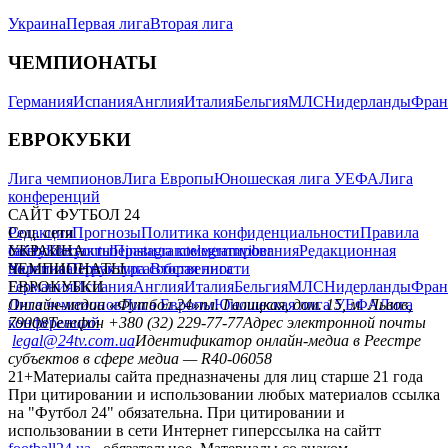
Украина
Первая лига
Вторая лига
ЧЕМПИОНАТЫ
Германия
Испания
Англия
Италия
Бельгия
МЛС
Нидерланды
Фран
ЕВРОКУБКИ
Лига чемпионов
Лига Европы
Юношеская лига УЕФА
Лига
конференций
САЙТ ФУТБОЛ 24
Редакция
Соц. сети
Прогнозы
Политика конфиденциальности
Правила
сайту
facebook
УКРАИНА
Контакты
x
youtube
Правила комментирования
instagram
telegram
viber
Редакционная
политика
Украина
ЧЕМПИОНАТЫ
Первая лига
Структура собственности
Вторая лига
Германия
ЕВРОКУБКИ
Испания
Англия
Италия
Бельгия
МЛС
Нидерланды
Фран
Лига чемпионов
Онлайн-медиа «Футбол 24»
Лига Европы
пл. Галицкая, дом. 15, м. Львов,
Юношеская лига УЕФА
Лига
конференций
79008
Телефон +380 (32) 229-77-77
Адрес электронной почты
legal@24tv.com.ua
Идентификатор онлайн-медиа в Реестре
субъектов в сфере медиа — R40-06058
21+
Материалы сайта предназначены для лиц старше 21 года
При цитировании и использовании любых материалов ссылка
на "Футбол 24" обязательна. При цитировании и
использовании в сети Интернет гиперссылка на сайтт