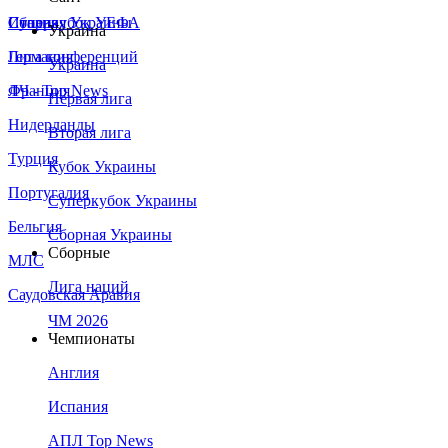
Сборная Украины
Италия
Суперкубок УЕФА
Украина
Германия
Лига конференций
Украина
Франция
ЛЧ - Top News
Первая лига
Нидерланды
Вторая лига
Турция
Кубок Украины
Португалия
Суперкубок Украины
Бельгия
Сборная Украины
Сборные
МЛС
Лига наций
Саудовская Аравия
ЧМ 2026
Чемпионаты
Англия
Испания
АПЛ Top News