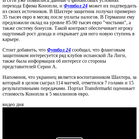
В сети уже появились данные о финансовых условиях
перехода Ефима Конопли, и
Футбол 24
может их подтвердить
из своих источников. В Шахтере защитник получал примерно
35 тысяч евро в месяц после уплаты налогов. В Германии ему
предложили оклад на уровне 85-90 тысяч евро "чистыми", а
также систему бонусов. Такой контракт обеспечивает игроку
ощутимый рост дохода и открывает для него новую ступень в
карьере.
Стоит добавить, что
Футбол 24
сообщал, что фланговым
защитником интересуется ряд клубов испанской Ла Лиги,
также была информация об интересе со стороны
представителей Серии А.
Напомним, что украинец является воспитанником Шахтера, за
который в целом сыграл 114 матчей, отметился 7 голами и 15
результативными передачами. Портал Transfermarkt оценивает
стоимость Конопли в 5 миллионов евро.
видео дня