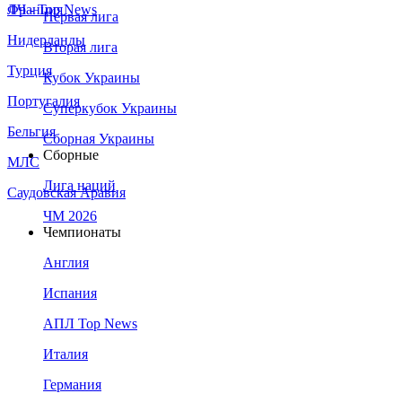
Франция
ЛЧ - Top News
Первая лига
Нидерланды
Вторая лига
Турция
Кубок Украины
Португалия
Суперкубок Украины
Бельгия
Сборная Украины
Сборные
МЛС
Лига наций
Саудовская Аравия
ЧМ 2026
Чемпионаты
Англия
Испания
АПЛ Top News
Италия
Германия