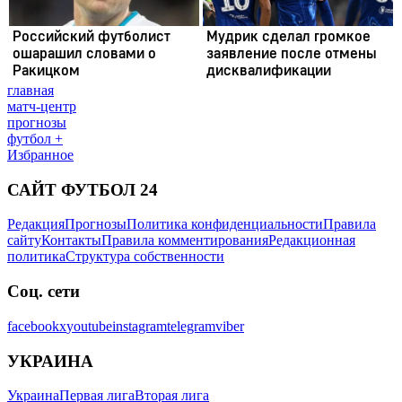
главная
матч-центр
прогнозы
футбол +
Избранное
САЙТ ФУТБОЛ 24
Редакция
Прогнозы
Политика конфиденциальности
Правила
сайту
Контакты
Правила комментирования
Редакционная
политика
Структура собственности
Соц. сети
facebook
x
youtube
instagram
telegram
viber
УКРАИНА
Украина
Первая лига
Вторая лига