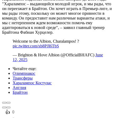
"Харалампос – выдающийся молодой игрок, и мы рады, что
он переезжает в Брайтон. Он хочет играть в Премьер-лиге, и
мы рады этому, поскольку он может многое привнести в
команду. Он предоставит нам различные варианты атаки, и
мы с нетерпением ждем возможности помочь ему
адаптироваться к новой среде", – заявил главный тренер
Брайтона Фабиан Хурцелер.
Welcome to the Albion, Charalampos! ?
pic.twitter.com/xb8PJI6TbS
— Brighton & Hove Albion (@OfficialBHAFC)
June
12, 2025
Читайте еще
:
Олимпиакос
Трансферы
Харалампос Костулас
Англия
Брайтон
️👍
0