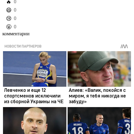
️🔥
0
️😄
0
️😢
0
️🤬
0
комментарии