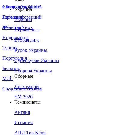
Сборная Украины
Италия
Суперкубок УЕФА
Украина
Германия
Лига конференций
Украина
Франция
ЛЧ - Top News
Первая лига
Нидерланды
Вторая лига
Турция
Кубок Украины
Португалия
Суперкубок Украины
Бельгия
Сборная Украины
Сборные
МЛС
Лига наций
Саудовская Аравия
ЧМ 2026
Чемпионаты
Англия
Испания
АПЛ Top News