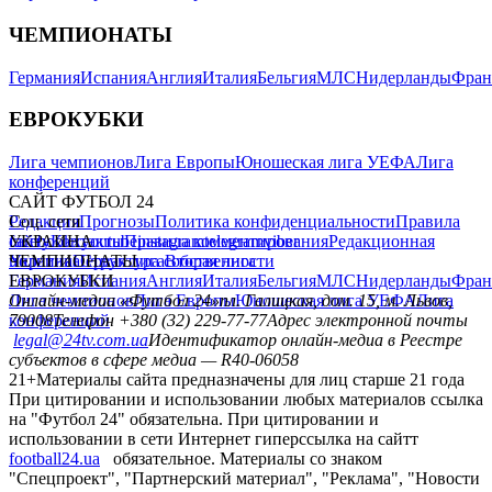
ЧЕМПИОНАТЫ
Германия
Испания
Англия
Италия
Бельгия
МЛС
Нидерланды
Фран
ЕВРОКУБКИ
Лига чемпионов
Лига Европы
Юношеская лига УЕФА
Лига
конференций
САЙТ ФУТБОЛ 24
Редакция
Соц. сети
Прогнозы
Политика конфиденциальности
Правила
сайту
facebook
УКРАИНА
Контакты
x
youtube
Правила комментирования
instagram
telegram
viber
Редакционная
политика
Украина
ЧЕМПИОНАТЫ
Первая лига
Структура собственности
Вторая лига
Германия
ЕВРОКУБКИ
Испания
Англия
Италия
Бельгия
МЛС
Нидерланды
Фран
Лига чемпионов
Онлайн-медиа «Футбол 24»
Лига Европы
пл. Галицкая, дом. 15, м. Львов,
Юношеская лига УЕФА
Лига
конференций
79008
Телефон +380 (32) 229-77-77
Адрес электронной почты
legal@24tv.com.ua
Идентификатор онлайн-медиа в Реестре
субъектов в сфере медиа — R40-06058
21+
Материалы сайта предназначены для лиц старше 21 года
При цитировании и использовании любых материалов ссылка
на "Футбол 24" обязательна. При цитировании и
использовании в сети Интернет гиперссылка на сайтт
football24.ua
обязательное. Материалы со знаком
"Спецпроект", "Партнерский материал", "Реклама", "Новости