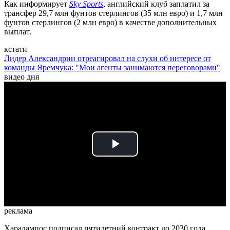
Как информирует
Sky Sports
, английский клуб заплатил за
трансфер 29,7 млн фунтов стерлингов (35 млн евро) и 1,7 млн
фунтов стерлингов (2 млн евро) в качестве дополнительных
выплат.
кстати
Лидер Александрии отреагировал на слухи об интересе от
команды Яремчука: "Мои агенты занимаются переговорами"
видео дня
Play
Video
реклама
Харалампос подписал пятилетний контракт до 2030 года.