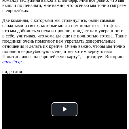
команда заслужила выход в плей-офф. Мне все равно, что мы
вышли по пенальти, мне важно, что осенью мы точно сыграем
в еврокубках.
Две команды, с которыми мы столкнулись, были самыми
сложными из всех, которые могли нам попасться. Тот факт,
что мы добились успеха и прошли, придает нам уверенности
в себе, учитывая, что команда еще не полностью готова. Такие
поединки очень помогают нам укреплять доверительные
отношения и делать их крепче. Очень важно, чтобы мы точно
попали в еврокубковую осень, и мы хотим вернуть имя
Панатинаикоса на европейскую карту", – цитирует Виторию
gazzetta.gr
видео дня
Play
Video