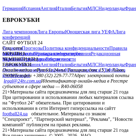
Германия
Испания
Англия
Италия
Бельгия
МЛС
Нидерланды
Фран
ЕВРОКУБКИ
Лига чемпионов
Лига Европы
Юношеская лига УЕФА
Лига
конференций
САЙТ ФУТБОЛ 24
Редакция
Соц. сети
Прогнозы
Политика конфиденциальности
Правила
сайту
facebook
УКРАИНА
Контакты
x
youtube
Правила комментирования
instagram
telegram
viber
Редакционная
политика
Украина
ЧЕМПИОНАТЫ
Первая лига
Структура собственности
Вторая лига
Германия
ЕВРОКУБКИ
Испания
Англия
Италия
Бельгия
МЛС
Нидерланды
Фран
Лига чемпионов
Онлайн-медиа «Футбол 24»
Лига Европы
пл. Галицкая, дом. 15, м. Львов,
Юношеская лига УЕФА
Лига
конференций
79008
Телефон +380 (32) 229-77-77
Адрес электронной почты
legal@24tv.com.ua
Идентификатор онлайн-медиа в Реестре
субъектов в сфере медиа — R40-06058
21+
Материалы сайта предназначены для лиц старше 21 года
При цитировании и использовании любых материалов ссылка
на "Футбол 24" обязательна. При цитировании и
использовании в сети Интернет гиперссылка на сайтт
football24.ua
обязательное. Материалы со знаком
"Спецпроект", "Партнерский материал", "Реклама", "Новости
компаний" публикуем на правах рекламы.
21+
Материалы сайта предназначены для лиц старше 21 года
Все права защищены. © 2005 -
2026
, ЧАО