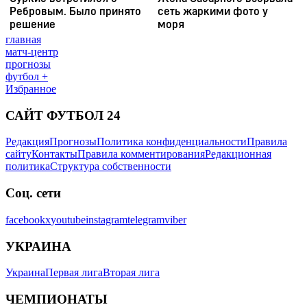
главная
матч-центр
прогнозы
футбол +
Избранное
САЙТ ФУТБОЛ 24
Редакция
Прогнозы
Политика конфиденциальности
Правила
сайту
Контакты
Правила комментирования
Редакционная
политика
Структура собственности
Соц. сети
facebook
x
youtube
instagram
telegram
viber
УКРАИНА
Украина
Первая лига
Вторая лига
ЧЕМПИОНАТЫ