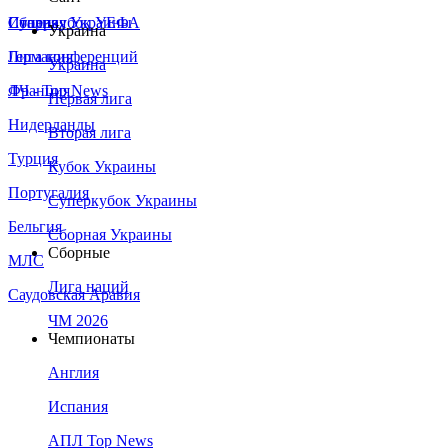
Сборная Украины
Италия
Суперкубок УЕФА
Украина
Германия
Лига конференций
Украина
Франция
ЛЧ - Top News
Первая лига
Нидерланды
Вторая лига
Турция
Кубок Украины
Португалия
Суперкубок Украины
Бельгия
Сборная Украины
Сборные
МЛС
Лига наций
Саудовская Аравия
ЧМ 2026
Чемпионаты
Англия
Испания
АПЛ Top News