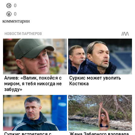
️😢
0
️🤬
0
комментарии