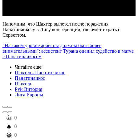
Напомним, что Шахтер вылетел после поражения
Панатинаикосу в Лигу конференций, где будет играть с
Серветтом.
"На таком уровне арбитры должны быть более
внимательными": ассистент Турана оценил судейство в матче
с Панатинаикосом
Читайте еще
:
Шахтер - Панатинаикос
Панатинаикос
Шахтер
Руй Витория
Лига Европы
️👍
0
️🔥
0
️😄
0