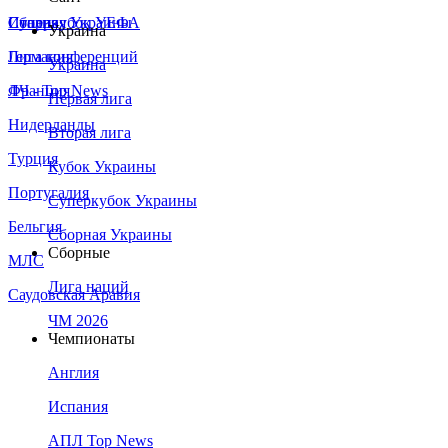
Сборная Украины
Италия
Суперкубок УЕФА
Украина
Германия
Лига конференций
Украина
Франция
ЛЧ - Top News
Первая лига
Нидерланды
Вторая лига
Турция
Кубок Украины
Португалия
Суперкубок Украины
Бельгия
Сборная Украины
Сборные
МЛС
Лига наций
Саудовская Аравия
ЧМ 2026
Чемпионаты
Англия
Испания
АПЛ Top News