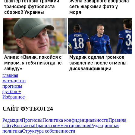
главная
матч-центр
прогнозы
футбол +
Избранное
САЙТ ФУТБОЛ 24
Редакция
Прогнозы
Политика конфиденциальности
Правила
сайту
Контакты
Правила комментирования
Редакционная
политика
Структура собственности