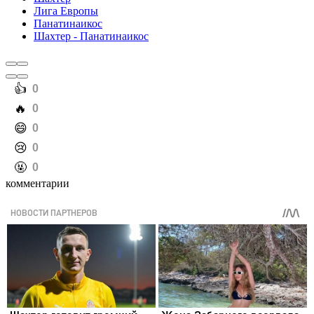
Лига Европы
Панатинаикос
Шахтер - Панатинаикос
️👍
0
️🔥
0
️😄
0
️😢
0
️🤬
0
комментарии