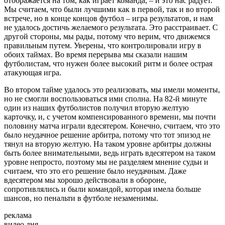
отображается на том, как играет команда, – и это нас радует.
Мы считаем, что были лучшими как в первой, так и во второй
встрече, но в конце концов футбол – игра результатов, и нам
не удалось достичь желаемого результата. Это расстраивает. С
другой стороны, мы рады, потому что верим, что движемся
правильным путем. Уверены, что контролировали игру в
обоих таймах. Во время перерыва мы сказали нашим
футболистам, что нужен более высокий ритм и более острая
атакующая игра.
Во втором тайме удалось это реализовать, мы имели моменты,
но не смогли воспользоваться ими сполна. На 82-й минуте
один из наших футболистов получил вторую желтую
карточку, и, с учетом компенсированного времени, мы почти
половину матча играли вдесятером. Конечно, считаем, что это
было неудачное решение арбитра, потому что тот эпизод не
тянул на вторую желтую. На таком уровне арбитры должны
быть более внимательными, ведь играть вдесятером на таком
уровне непросто, поэтому мы не разделяем мнение судьи и
считаем, что это его решение было неудачным. Даже
вдесятером мы хорошо действовали в обороне,
сопротивлялись и были командой, которая имела больше
шансов, но пенальти в футболе незаменимы.
реклама
видео дня