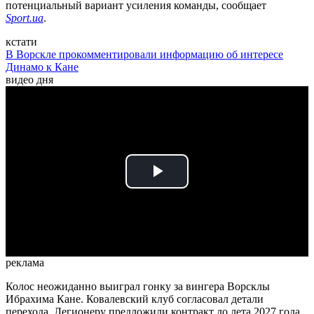
потенциальный вариант усиления команды, сообщает
Sport.ua
.
кстати
В Ворскле прокомментировали информацию об интересе
Динамо к Кане
видео дня
Play
Video
реклама
Колос неожиданно выиграл гонку за вингера Ворсклы
Ибрахима Кане. Ковалевский клуб согласовал детали
перехода. Легионеру предложили контракт до лета 2027 года.