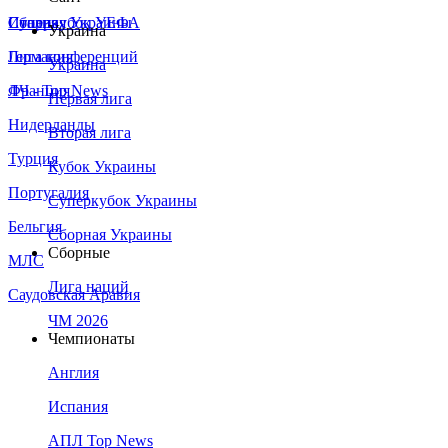
Сборная Украины
Италия
Суперкубок УЕФА
Украина
Германия
Лига конференций
Украина
Франция
ЛЧ - Top News
Первая лига
Нидерланды
Вторая лига
Турция
Кубок Украины
Португалия
Суперкубок Украины
Бельгия
Сборная Украины
Сборные
МЛС
Лига наций
Саудовская Аравия
ЧМ 2026
Чемпионаты
Англия
Испания
АПЛ Top News