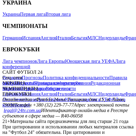
УКРАИНА
Украина
Первая лига
Вторая лига
ЧЕМПИОНАТЫ
Германия
Испания
Англия
Италия
Бельгия
МЛС
Нидерланды
Фран
ЕВРОКУБКИ
Лига чемпионов
Лига Европы
Юношеская лига УЕФА
Лига
конференций
САЙТ ФУТБОЛ 24
Редакция
Соц. сети
Прогнозы
Политика конфиденциальности
Правила
сайту
facebook
УКРАИНА
Контакты
x
youtube
Правила комментирования
instagram
telegram
viber
Редакционная
политика
Украина
ЧЕМПИОНАТЫ
Первая лига
Структура собственности
Вторая лига
Германия
ЕВРОКУБКИ
Испания
Англия
Италия
Бельгия
МЛС
Нидерланды
Фран
Лига чемпионов
Онлайн-медиа «Футбол 24»
Лига Европы
пл. Галицкая, дом. 15, м. Львов,
Юношеская лига УЕФА
Лига
конференций
79008
Телефон +380 (32) 229-77-77
Адрес электронной почты
legal@24tv.com.ua
Идентификатор онлайн-медиа в Реестре
субъектов в сфере медиа — R40-06058
21+
Материалы сайта предназначены для лиц старше 21 года
При цитировании и использовании любых материалов ссылка
на "Футбол 24" обязательна. При цитировании и