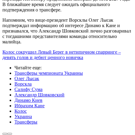
В ближайшее время следует ожидать официального
подтверждения о трансфере.
Напомним, что вице-президент Ворсклы Олег Лысак
подтверждал информацию об интересе Динамо к Кане и
признавался, что Александр Шовковский лично разговаривал
с тогдашними представителями команды относительно
малийца.
Колос сокрушил Левый Берег в нетипичном спарринге –
девять голов и дебют ценного новичка
Читайте еще
:
Трансферы чемпионата Украины
Олег Лысак
Ворскла
Салифу Сума
Александр Шовковский
Динамо Киев
Ибрахим Кане
Колос
Украина
Трансферы