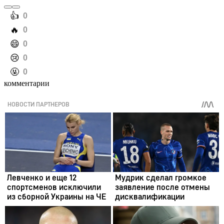
️👍
0
️🔥
0
️😄
0
️😢
0
️🤬
0
комментарии