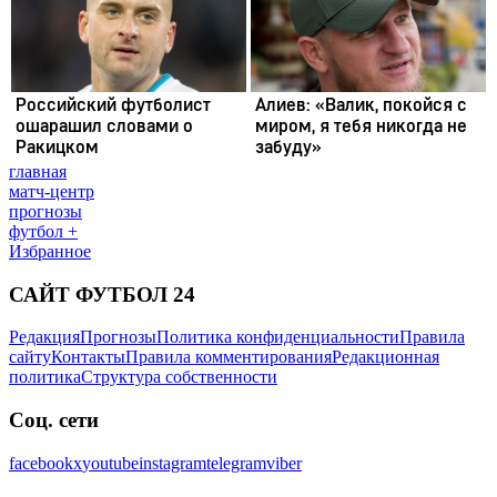
главная
матч-центр
прогнозы
футбол +
Избранное
САЙТ ФУТБОЛ 24
Редакция
Прогнозы
Политика конфиденциальности
Правила
сайту
Контакты
Правила комментирования
Редакционная
политика
Структура собственности
Соц. сети
facebook
x
youtube
instagram
telegram
viber