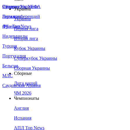
Сборная Украины
Италия
Суперкубок УЕФА
Украина
Германия
Лига конференций
Украина
Франция
ЛЧ - Top News
Первая лига
Нидерланды
Вторая лига
Турция
Кубок Украины
Португалия
Суперкубок Украины
Бельгия
Сборная Украины
Сборные
МЛС
Лига наций
Саудовская Аравия
ЧМ 2026
Чемпионаты
Англия
Испания
АПЛ Top News