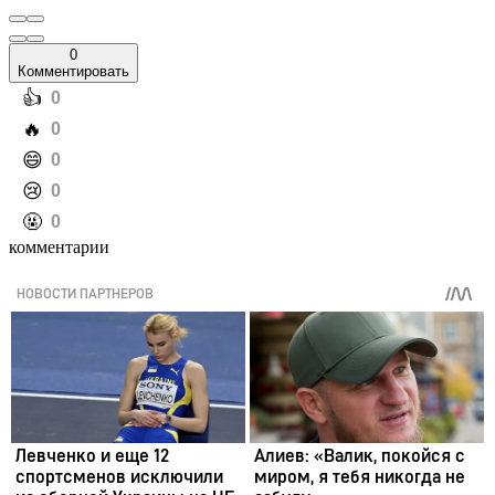
0
Комментировать
️👍
0
️🔥
0
️😄
0
️😢
0
️🤬
0
комментарии