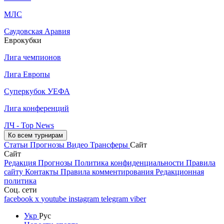
МЛС
Саудовская Аравия
Еврокубки
Лига чемпионов
Лига Европы
Суперкубок УЕФА
Лига конференций
ЛЧ - Top News
Ко всем турнирам
Статьи
Прогнозы
Видео
Трансферы
Сайт
Сайт
Редакция
Прогнозы
Политика конфиденциальности
Правила
сайту
Контакты
Правила комментирования
Редакционная
политика
Соц. сети
facebook
x
youtube
instagram
telegram
viber
Укр
Рус