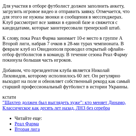
Для участия в отборе футболист должен заполнить анкету,
загрузить игровое видео и отправить заявку. Отмечается, что
для этого не нужны звонки и сообщения в мессенджерах.
Клуб рассмотрит все заявки в единой базе и свяжется с
кандидатами, которые заинтересовали тренерский штаб.
К слову, пока Реал Фарма занимает 10-е место в группе А
Второй лиги, набрав 7 очков в 28-ми турах чемпионата. В
феврале клуб из Овидиополя проводил открытый офлайн-
отбор футболистов в команду. В течение сезона Реал Фарму
покинула большая часть игроков.
Добавим, что президентом клуба является Николай
Лиховидов, которому исполнилось 60 лет. Он регулярно
выходит на поле и обновляет собственный рекорд как самый
старший профессиональный футболист в истории Украины.
кстати
"Шахтер должен был выглядеть хуже": кто меняет Динамо,
Классическое как десять лет назад, ЛНЗ без серебра
Читайте еще
:
Реал Фарма
Вторая лига