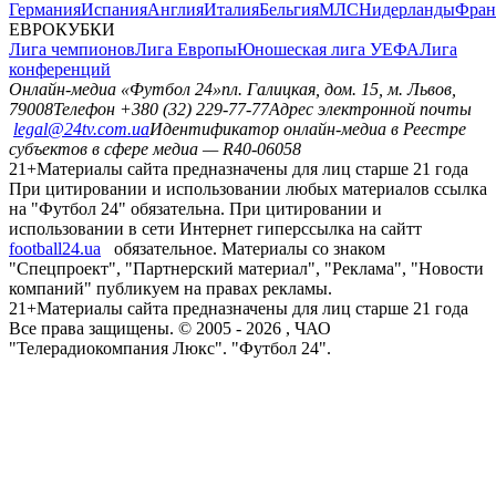
Германия
Испания
Англия
Италия
Бельгия
МЛС
Нидерланды
Фран
ЕВРОКУБКИ
Лига чемпионов
Лига Европы
Юношеская лига УЕФА
Лига
конференций
Онлайн-медиа «Футбол 24»
пл. Галицкая, дом. 15, м. Львов,
79008
Телефон +380 (32) 229-77-77
Адрес электронной почты
legal@24tv.com.ua
Идентификатор онлайн-медиа в Реестре
субъектов в сфере медиа — R40-06058
21+
Материалы сайта предназначены для лиц старше 21 года
При цитировании и использовании любых материалов ссылка
на "Футбол 24" обязательна. При цитировании и
использовании в сети Интернет гиперссылка на сайтт
football24.ua
обязательное. Материалы со знаком
"Спецпроект", "Партнерский материал", "Реклама", "Новости
компаний" публикуем на правах рекламы.
21+
Материалы сайта предназначены для лиц старше 21 года
Все права защищены. © 2005 -
2026
, ЧАО
"Телерадиокомпания Люкс". "Футбол 24".