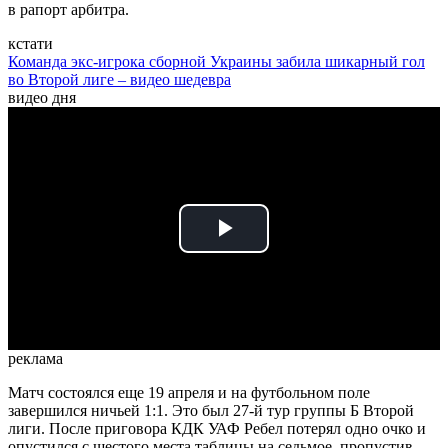
в рапорт арбитра.
кстати
Команда экс-игрока сборной Украины забила шикарный гол
во Второй лиге – видео шедевра
видео дня
Play
Video
реклама
Матч состоялся еще 19 апреля и на футбольном поле
завершился ничьей 1:1. Это был 27-й тур группы Б Второй
лиги. После приговора КДК УАФ Ребел потерял одно очко и
опустился с шестого места таблицы на седьмое, пропустив