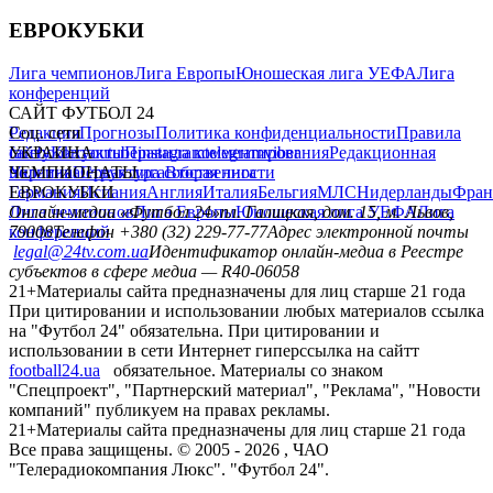
ЕВРОКУБКИ
Лига чемпионов
Лига Европы
Юношеская лига УЕФА
Лига
конференций
САЙТ ФУТБОЛ 24
Редакция
Соц. сети
Прогнозы
Политика конфиденциальности
Правила
сайту
facebook
УКРАИНА
Контакты
x
youtube
Правила комментирования
instagram
telegram
viber
Редакционная
политика
Украина
ЧЕМПИОНАТЫ
Первая лига
Структура собственности
Вторая лига
Германия
ЕВРОКУБКИ
Испания
Англия
Италия
Бельгия
МЛС
Нидерланды
Фран
Лига чемпионов
Онлайн-медиа «Футбол 24»
Лига Европы
пл. Галицкая, дом. 15, м. Львов,
Юношеская лига УЕФА
Лига
конференций
79008
Телефон +380 (32) 229-77-77
Адрес электронной почты
legal@24tv.com.ua
Идентификатор онлайн-медиа в Реестре
субъектов в сфере медиа — R40-06058
21+
Материалы сайта предназначены для лиц старше 21 года
При цитировании и использовании любых материалов ссылка
на "Футбол 24" обязательна. При цитировании и
использовании в сети Интернет гиперссылка на сайтт
football24.ua
обязательное. Материалы со знаком
"Спецпроект", "Партнерский материал", "Реклама", "Новости
компаний" публикуем на правах рекламы.
21+
Материалы сайта предназначены для лиц старше 21 года
Все права защищены. © 2005 -
2026
, ЧАО
"Телерадиокомпания Люкс". "Футбол 24".