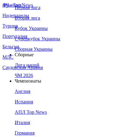
Франция
ЛЧ - Top News
Первая лига
Нидерланды
Вторая лига
Турция
Кубок Украины
Португалия
Суперкубок Украины
Бельгия
Сборная Украины
Сборные
МЛС
Лига наций
Саудовская Аравия
ЧМ 2026
Чемпионаты
Англия
Испания
АПЛ Top News
Италия
Германия