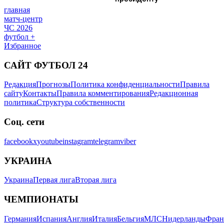
главная
матч-центр
ЧС 2026
футбол +
Избранное
САЙТ ФУТБОЛ 24
Редакция
Прогнозы
Политика конфиденциальности
Правила
сайту
Контакты
Правила комментирования
Редакционная
политика
Структура собственности
Соц. сети
facebook
x
youtube
instagram
telegram
viber
УКРАИНА
Украина
Первая лига
Вторая лига
ЧЕМПИОНАТЫ
Германия
Испания
Англия
Италия
Бельгия
МЛС
Нидерланды
Фран