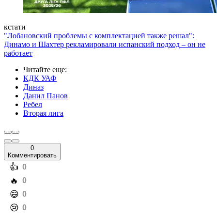
кстати
"Лобановский проблемы с комплектацией также решал":
Динамо и Шахтер рекламировали испанский подход – он не
работает
Читайте еще
:
КДК УАФ
Диназ
Данил Панов
Ребел
Вторая лига
0
Комментировать
️👍
0
️🔥
0
️😄
0
️😢
0