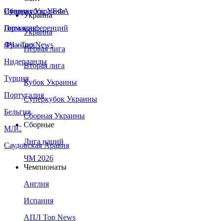
Сборная Украины
Италия
Суперкубок УЕФА
Украина
Германия
Лига конференций
Украина
Франция
ЛЧ - Top News
Первая лига
Нидерланды
Вторая лига
Турция
Кубок Украины
Португалия
Суперкубок Украины
Бельгия
Сборная Украины
Сборные
МЛС
Лига наций
Саудовская Аравия
ЧМ 2026
Чемпионаты
Англия
Испания
АПЛ Top News