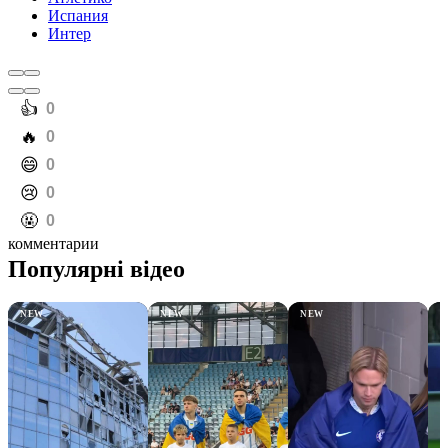
Испания
Интер
️👍
0
️🔥
0
️😄
0
️😢
0
️🤬
0
комментарии