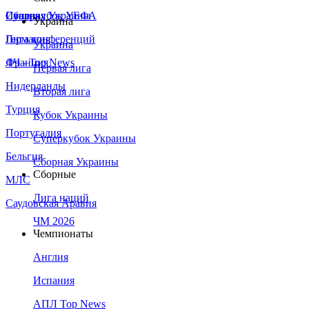
Сборная Украины
Италия
Суперкубок УЕФА
Украина
Германия
Лига конференций
Украина
Франция
ЛЧ - Top News
Первая лига
Нидерланды
Вторая лига
Турция
Кубок Украины
Португалия
Суперкубок Украины
Бельгия
Сборная Украины
Сборные
МЛС
Лига наций
Саудовская Аравия
ЧМ 2026
Чемпионаты
Англия
Испания
АПЛ Top News