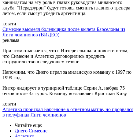
кандидатом на эту роль в глазах руководства миланского
клуба. "Нерадзурри" будут готовы сменить главного тренера
летом, если смогут убедить аргентинца.
кстати
Симеоне высмеял болельщика после вылета Барселоны из
Лиги чемпионов (ВИДЕО)
реклама
При этом отмечается, что в Интере слышали новости о том,
что Симеоне и Атлетико договорились продлить
сотрудничество в следующем сезоне.
Напомним, что Диего играл за миланскую команду с 1997 по
1999 год.
Интер лидирует в турнирной таблице Серии А, набрав 75
очков после 32 туров. Команду возглавляет Кристиан Киву.
кстати
Атлетико проиграл Барселоне в ответном матче, но прорвался
в полуфинал Лиги чемпионов
Читайте еще
:
Диего Симеоне
Атлетико