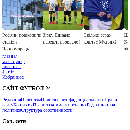
главная
матч-центр
прогнозы
футбол +
Избранное
САЙТ ФУТБОЛ 24
Редакция
Прогнозы
Политика конфиденциальности
Правила
сайту
Контакты
Правила комментирования
Редакционная
политика
Структура собственности
Соц. сети