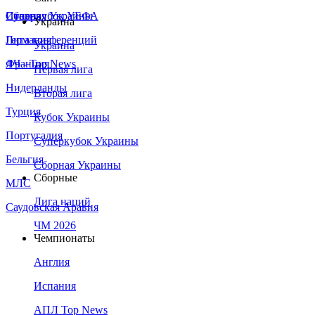
Сборная Украины
Италия
Суперкубок УЕФА
Украина
Германия
Лига конференций
Украина
Франция
ЛЧ - Top News
Первая лига
Нидерланды
Вторая лига
Турция
Кубок Украины
Португалия
Суперкубок Украины
Бельгия
Сборная Украины
Сборные
МЛС
Лига наций
Саудовская Аравия
ЧМ 2026
Чемпионаты
Англия
Испания
АПЛ Top News