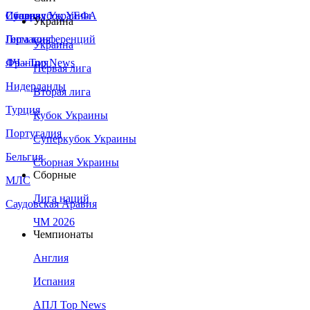
Сборная Украины
Италия
Суперкубок УЕФА
Украина
Германия
Лига конференций
Украина
Франция
ЛЧ - Top News
Первая лига
Нидерланды
Вторая лига
Турция
Кубок Украины
Португалия
Суперкубок Украины
Бельгия
Сборная Украины
Сборные
МЛС
Лига наций
Саудовская Аравия
ЧМ 2026
Чемпионаты
Англия
Испания
АПЛ Top News