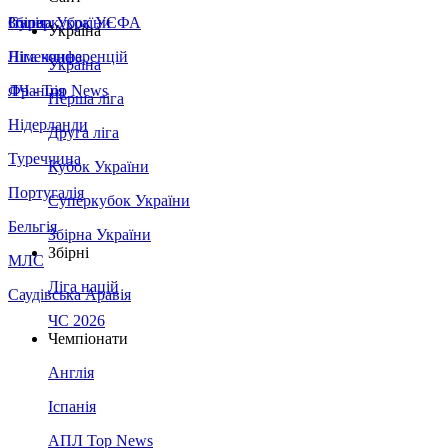
Збірна України
Італія
Суперкубок УЄФА
Україна
Німеччина
Ліга конференцій
Україна
Франція
ЛЧ - Top News
Перша ліга
Нідерланди
Друга ліга
Туреччина
Кубок України
Португалія
Суперкубок України
Бельгія
Збірна України
Збірні
МЛС
Ліга націй
Саудівська Аравія
ЧС 2026
Чемпіонати
Англія
Іспанія
АПЛ Top News