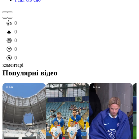
️👍
0
️🔥
0
️😄
0
️😢
0
️🤬
0
коментарі