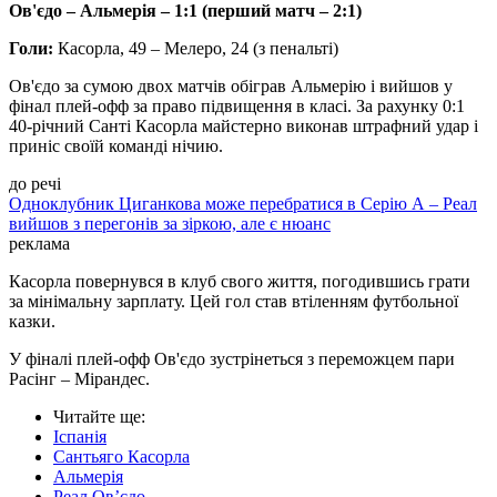
Ов'єдо – Альмерія – 1:1 (перший матч – 2:1)
Голи:
Касорла, 49 – Мелеро, 24 (з пенальті)
Ов'єдо за сумою двох матчів обіграв Альмерію і вийшов у
фінал плей-офф за право підвищення в класі. За рахунку 0:1
40-річний Санті Касорла майстерно виконав штрафний удар і
приніс своїй команді нічию.
до речі
Одноклубник Циганкова може перебратися в Серію А – Реал
вийшов з перегонів за зіркою, але є нюанс
реклама
Касорла повернувся в клуб свого життя, погодившись грати
за мінімальну зарплату. Цей гол став втіленням футбольної
казки.
У фіналі плей-офф Ов'єдо зустрінеться з переможцем пари
Расінг – Мірандес.
Читайте ще
:
Іспанія
Сантьяго Касорла
Альмерія
Реал Ов’єдо