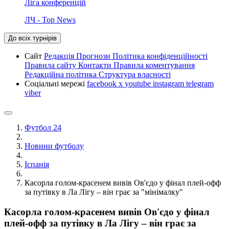
Ліга конференцій
ЛЧ - Top News
До всіх турнірів
Сайт
Редакція
Прогнози
Політика конфіденційності
Правила сайту
Контакти
Правила коментування
Редакційна політика
Структура власності
Соціальні мережі
facebook
x
youtube
instagram
telegram
viber
Футбол 24
Новини футболу
Іспанія
Касорла голом-красенем вивів Ов'єдо у фінал плей-офф
за путівку в Ла Лігу – він грає за "мінімалку"
Касорла голом-красенем вивів Ов'єдо у фінал
плей-офф за путівку в Ла Лігу – він грає за