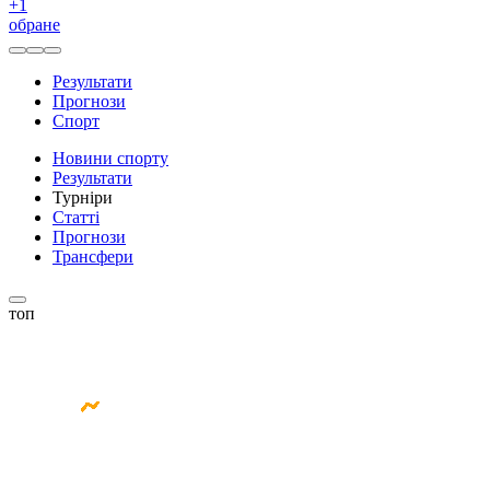
+
1
обране
Результати
Прогнози
Спорт
Новини спорту
Результати
Турніри
Статті
Прогнози
Трансфери
топ