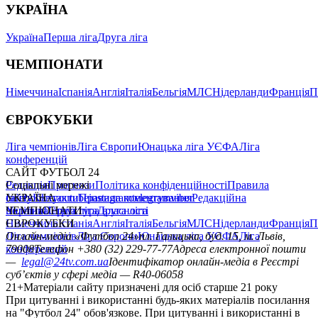
УКРАЇНА
Україна
Перша ліга
Друга ліга
ЧЕМПІОНАТИ
Німеччина
Іспанія
Англія
Італія
Бельгія
МЛС
Нідерланди
Франція
П
ЄВРОКУБКИ
Ліга чемпіонів
Ліга Європи
Юнацька ліга УЄФА
Ліга
конференцій
САЙТ ФУТБОЛ 24
Редакція
Соціальні мережі
Прогнози
Політика конфіденційності
Правила
сайту
facebook
УКРАЇНА
Контакти
x
youtube
Правила коментування
instagram
telegram
viber
Редакційна
політика
Україна
ЧЕМПІОНАТИ
Перша ліга
Структура власності
Друга ліга
Німеччина
ЄВРОКУБКИ
Іспанія
Англія
Італія
Бельгія
МЛС
Нідерланди
Франція
П
Ліга чемпіонів
Онлайн-медіа «Футбол 24»
Ліга Європи
Юнацька ліга УЄФА
пл. Галицька, буд. 15, м. Львів,
Ліга
конференцій
79008
Телефон +380 (32) 229-77-77
Адреса електронної пошти
—
legal@24tv.com.ua
Ідентифікатор онлайн-медіа в Реєстрі
суб’єктів у сфері медіа — R40-06058
21+
Матеріали сайту призначені для осіб старше 21 року
При цитуванні і використанні будь-яких матеріалів посилання
на "Футбол 24" обов'язкове. При цитуванні і використанні в