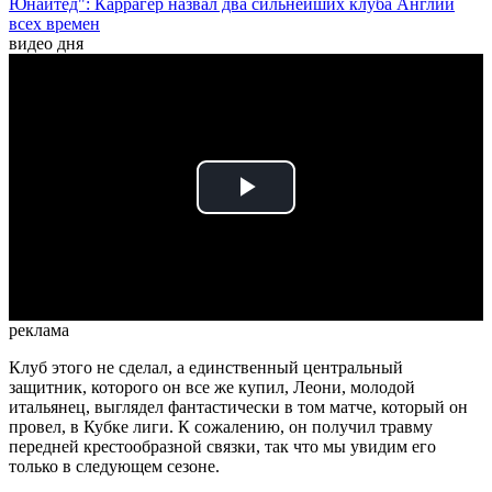
Юнайтед": Каррагер назвал два сильнейших клуба Англии
всех времен
видео дня
Play
Video
реклама
Клуб этого не сделал, а единственный центральный
защитник, которого он все же купил, Леони, молодой
итальянец, выглядел фантастически в том матче, который он
провел, в Кубке лиги. К сожалению, он получил травму
передней крестообразной связки, так что мы увидим его
только в следующем сезоне.