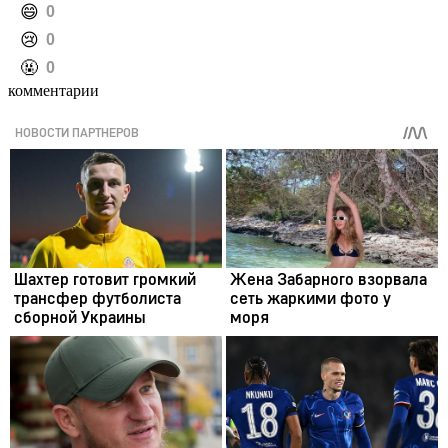
️😄
0
️😢
0
️🤬
0
комментарии