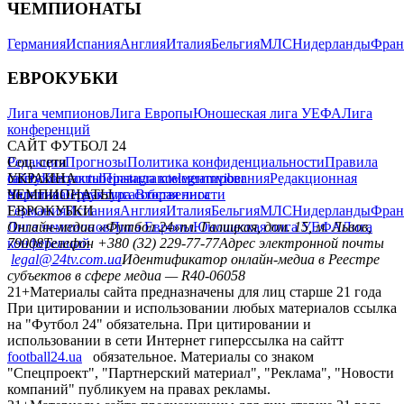
ЧЕМПИОНАТЫ
Германия
Испания
Англия
Италия
Бельгия
МЛС
Нидерланды
Фран
ЕВРОКУБКИ
Лига чемпионов
Лига Европы
Юношеская лига УЕФА
Лига
конференций
САЙТ ФУТБОЛ 24
Редакция
Соц. сети
Прогнозы
Политика конфиденциальности
Правила
сайту
facebook
УКРАИНА
Контакты
x
youtube
Правила комментирования
instagram
telegram
viber
Редакционная
политика
Украина
ЧЕМПИОНАТЫ
Первая лига
Структура собственности
Вторая лига
Германия
ЕВРОКУБКИ
Испания
Англия
Италия
Бельгия
МЛС
Нидерланды
Фран
Лига чемпионов
Онлайн-медиа «Футбол 24»
Лига Европы
пл. Галицкая, дом. 15, м. Львов,
Юношеская лига УЕФА
Лига
конференций
79008
Телефон +380 (32) 229-77-77
Адрес электронной почты
legal@24tv.com.ua
Идентификатор онлайн-медиа в Реестре
субъектов в сфере медиа — R40-06058
21+
Материалы сайта предназначены для лиц старше 21 года
При цитировании и использовании любых материалов ссылка
на "Футбол 24" обязательна. При цитировании и
использовании в сети Интернет гиперссылка на сайтт
football24.ua
обязательное. Материалы со знаком
"Спецпроект", "Партнерский материал", "Реклама", "Новости
компаний" публикуем на правах рекламы.