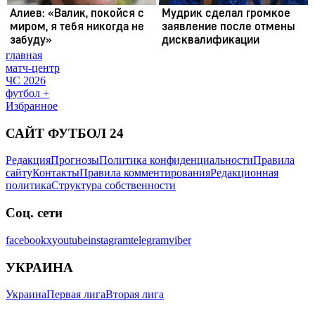
главная
матч-центр
ЧС 2026
футбол +
Избранное
САЙТ ФУТБОЛ 24
Редакция
Прогнозы
Политика конфиденциальности
Правила
сайту
Контакты
Правила комментирования
Редакционная
политика
Структура собственности
Соц. сети
facebook
x
youtube
instagram
telegram
viber
УКРАИНА
Украина
Первая лига
Вторая лига