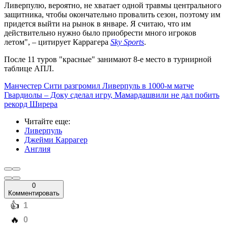
Ливерпулю, вероятно, не хватает одной травмы центрального
защитника, чтобы окончательно провалить сезон, поэтому им
придется выйти на рынок в январе. Я считаю, что им
действительно нужно было приобрести много игроков
летом", – цитирует Каррагера
Sky Sports
.
После 11 туров "красные" занимают 8-е место в турнирной
таблице АПЛ.
Манчестер Сити разгромил Ливерпуль в 1000-м матче
Гвардиолы – Доку сделал игру, Мамардашвили не дал побить
рекорд Ширера
Читайте еще
:
Ливерпуль
Джейми Каррагер
Англия
0
Комментировать
️👍
1
️🔥
0