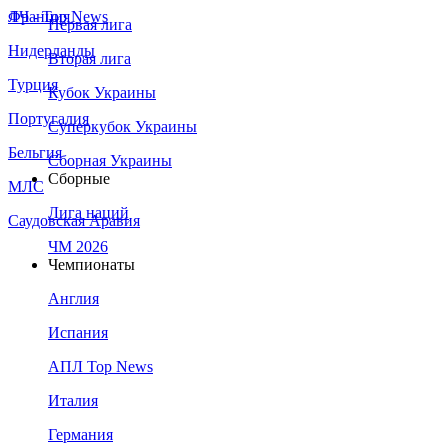
Франция
ЛЧ - Top News
Первая лига
Нидерланды
Вторая лига
Турция
Кубок Украины
Португалия
Суперкубок Украины
Бельгия
Сборная Украины
Сборные
МЛС
Лига наций
Саудовская Аравия
ЧМ 2026
Чемпионаты
Англия
Испания
АПЛ Top News
Италия
Германия