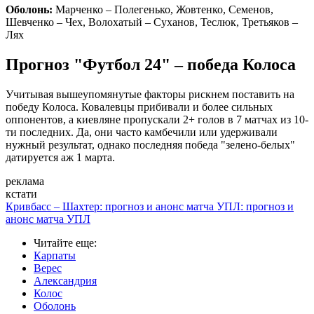
Оболонь:
Марченко – Полегенько, Жовтенко, Семенов,
Шевченко – Чех, Волохатый – Суханов, Теслюк, Третьяков –
Лях
Прогноз "Футбол 24" – победа Колоса
Учитывая вышеупомянутые факторы рискнем поставить на
победу Колоса. Ковалевцы прибивали и более сильных
оппонентов, а киевляне пропускали 2+ голов в 7 матчах из 10-
ти последних. Да, они часто камбечили или удерживали
нужный результат, однако последняя победа "зелено-белых"
датируется аж 1 марта.
реклама
кстати
Кривбасс – Шахтер: прогноз и анонс матча УПЛ: прогноз и
анонс матча УПЛ
Читайте еще
:
Карпаты
Верес
Александрия
Колос
Оболонь