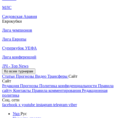
МЛС
Саудовская Аравия
Еврокубки
Лига чемпионов
Лига Европы
Суперкубок УЕФА
Лига конференций
ЛЧ - Top News
Ко всем турнирам
Статьи
Прогнозы
Видео
Трансферы
Сайт
Сайт
Редакция
Прогнозы
Политика конфиденциальности
Правила
сайту
Контакты
Правила комментирования
Редакционная
политика
Соц. сети
facebook
x
youtube
instagram
telegram
viber
Укр
Рус