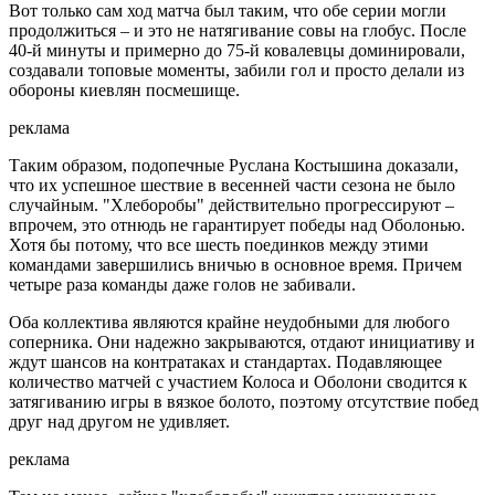
Вот только сам ход матча был таким, что обе серии могли
продолжиться – и это не натягивание совы на глобус. После
40-й минуты и примерно до 75-й ковалевцы доминировали,
создавали топовые моменты, забили гол и просто делали из
обороны киевлян посмешище.
реклама
Таким образом, подопечные Руслана Костышина доказали,
что их успешное шествие в весенней части сезона не было
случайным. "Хлеборобы" действительно прогрессируют –
впрочем, это отнюдь не гарантирует победы над Оболонью.
Хотя бы потому, что все шесть поединков между этими
командами завершились вничью в основное время. Причем
четыре раза команды даже голов не забивали.
Оба коллектива являются крайне неудобными для любого
соперника. Они надежно закрываются, отдают инициативу и
ждут шансов на контратаках и стандартах. Подавляющее
количество матчей с участием Колоса и Оболони сводится к
затягиванию игры в вязкое болото, поэтому отсутствие побед
друг над другом не удивляет.
реклама