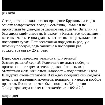
реклама
Сегодня точно ожидается возвращение Бруниньо, а еще в
основу возвращается Холод. Возможно, "львы" и не
пропустили бы дважды от харьковчан, если бы Виталий не
был дисквалифицирован. В целом, у Карпат все нормально –
весенняя часть сезона удалась независимо от результатов в
последних турах. Осталось только порадовать родную
публику победой, ведь галичане в последний раз
торжествовали аж 25 апреля.
Верес снова завершает чемпионат длительной
безвыигрышной серией. Ровенчане не знают побед на
протяжении четырех матчей, однако обвинить их в
отсутствии желания нельзя. Наоборот – подопечные Олега
Шандрука очень стараются. В каждом поединке они создают
немало качественных моментов, попадают в каркас и вообще
нравятся. Достаточно хотя бы вспомнить 3:3 против
Эпицентра, когда коллектив закамбечил с 0:2 и 2:3.
видео дня