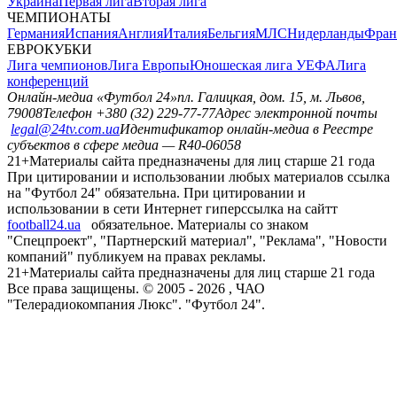
Украина
Первая лига
Вторая лига
ЧЕМПИОНАТЫ
Германия
Испания
Англия
Италия
Бельгия
МЛС
Нидерланды
Фран
ЕВРОКУБКИ
Лига чемпионов
Лига Европы
Юношеская лига УЕФА
Лига
конференций
Онлайн-медиа «Футбол 24»
пл. Галицкая, дом. 15, м. Львов,
79008
Телефон +380 (32) 229-77-77
Адрес электронной почты
legal@24tv.com.ua
Идентификатор онлайн-медиа в Реестре
субъектов в сфере медиа — R40-06058
21+
Материалы сайта предназначены для лиц старше 21 года
При цитировании и использовании любых материалов ссылка
на "Футбол 24" обязательна. При цитировании и
использовании в сети Интернет гиперссылка на сайтт
football24.ua
обязательное. Материалы со знаком
"Спецпроект", "Партнерский материал", "Реклама", "Новости
компаний" публикуем на правах рекламы.
21+
Материалы сайта предназначены для лиц старше 21 года
Все права защищены. © 2005 -
2026
, ЧАО
"Телерадиокомпания Люкс". "Футбол 24".