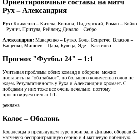
Ориентировочные составы на матч
Рух – Александрия
Рух:
Клименко – Китела, Копина, Пидгурский, Роман – Бойко
– Рунич, Притула, Рейляну, Диалло – Себро
Александрия:
Макаренко
– Бутко, Боль, Беиратче, Власюк –
Ващенко, Мишнев – Цара, Булеца, Яде – Кастильо
Прогноз "Футбол 24" – 1:1
Учитывая проблемы обеих команд в обороне, можно
поставить на "оба забьют", но большого количества голов не
ждем. Результативность у Руха и Александрии хромает. С
победами у них тоже все очень печально, поэтому
прогнозируем ничью 1:1.
реклама
Колос – Оболонь
Ковалевцы в предыдущем туре проиграли Динамо, оборвав 8-
матчевую беспроигрышную серию и 4-матчевую победную.