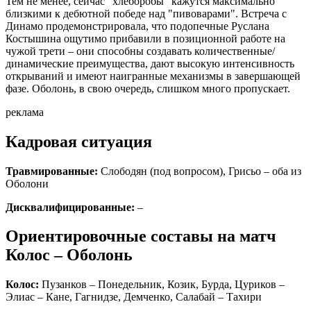
Тем не менее, сейчас "хлеборобы" кажутся максимально
близкими к дебютной победе над "пивоварами". Встреча с
Динамо продемонстрировала, что подопечные Руслана
Костышина ощутимо прибавили в позиционной работе на
чужой трети – они способны создавать количественные/
динамические преимущества, дают высокую интенсивность
открываний и имеют наигранные механизмы в завершающей
фазе. Оболонь, в свою очередь, слишком много пропускает.
реклама
Кадровая ситуация
Травмированные:
Слободян (под вопросом), Грисьо – оба из
Оболони
Дисквалифицированные:
–
Ориентировочные составы на матч
Колос – Оболонь
Колос:
Пузанков – Понедельник, Козик, Бурда, Цуриков –
Элиас – Кане, Гагнидзе, Демченко, Салабай – Тахири