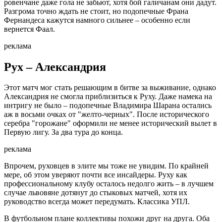
ровенчане даже гола не забьют, хотя бой галичанам они дадут.
Разгрома точно ждать не стоит, но подопечные Франа
Фернандеса кажутся намного сильнее – особенно если
вернется Фаал.
реклама
Рух – Александрия
Этот матч мог стать решающим в битве за выживание, однако
Александрия не смогла приблизиться к Руху. Даже намека на
интригу не было – подопечные Владимира Шарана остались
аж в восьми очках от "желто-черных". После исторического
серебра "горожане" оформили не менее исторический вылет в
Первую лигу. За два тура до конца.
реклама
Впрочем, руховцев в элите мы тоже не увидим. По крайней
мере, об этом уверяют почти все инсайдеры. Руху как
профессиональному клубу осталось недолго жить – в лучшем
случае львовяне дотянут до стыковых матчей, хотя их
руководство всегда может передумать. Классика УПЛ.
В футбольном плане коллективы похожи друг на друга. Оба