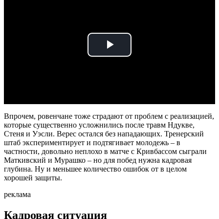
Play
Video
Впрочем, ровенчане тоже страдают от проблем с реализацией,
которые существенно усложнились после травм Ндукве,
Стеня и Уэсли. Верес остался без нападающих. Тренерский
штаб экспериментирует и подтягивает молодежь – в
частности, довольно неплохо в матче с Кривбассом сыграли
Маткивский и Мурашко – но для побед нужна кадровая
глубина. Ну и меньшее количество ошибок от в целом
хорошей защиты.
реклама
Кадровая ситуация