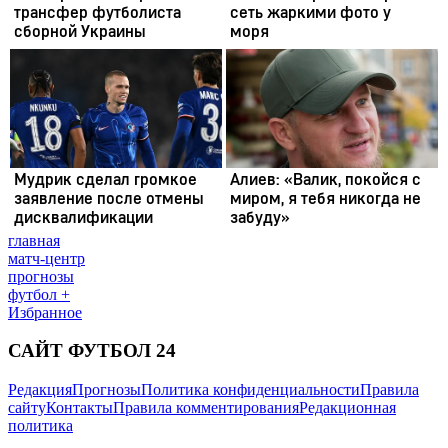
главная
матч-центр
прогнозы
футбол +
Избранное
САЙТ ФУТБОЛ 24
Редакция
Прогнозы
Политика конфиденциальности
Правила
сайту
Контакты
Правила комментирования
Редакционная
политика