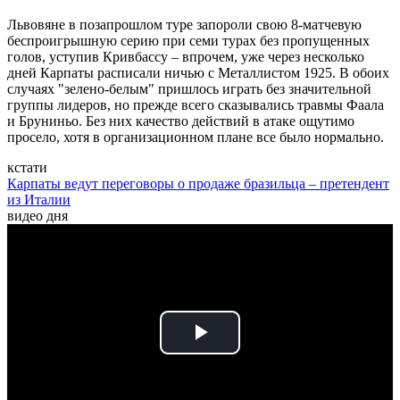
Львовяне в позапрошлом туре запороли свою 8-матчевую
беспроигрышную серию при семи турах без пропущенных
голов, уступив Кривбассу – впрочем, уже через несколько
дней Карпаты расписали ничью с Металлистом 1925. В обоих
случаях "зелено-белым" пришлось играть без значительной
группы лидеров, но прежде всего сказывались травмы Фаала
и Бруниньо. Без них качество действий в атаке ощутимо
просело, хотя в организационном плане все было нормально.
кстати
Карпаты ведут переговоры о продаже бразильца – претендент
из Италии
видео дня
Play
Video