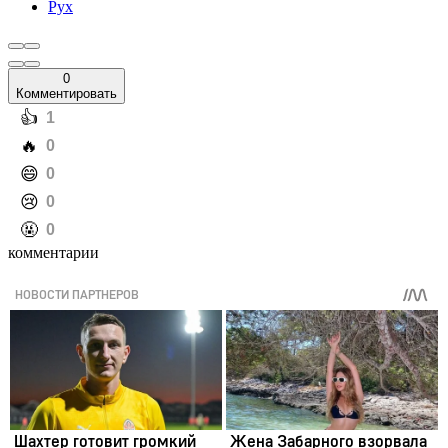
Рух
0
Комментировать
️👍
1
️🔥
0
️😄
0
️😢
0
️🤬
0
комментарии