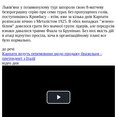
Львів'яни у позаминулому турі запороли свою 8-матчеву
безпрограшну серію при семи турах без пропущених голів,
поступившись Кривбасу – втім, вже за кілька днів Карпати
розписали нічию з Металістом 1925. В обох випадках "зелено-
білим" довелося грати без значної групи лідерів, але передусім
взнаки давалися травми Фаала та Брунінью. Без них якість дій
в атаці відчутно просіла, хоча в організаційному плані все
було нормально.
до речі
Карпати ведуть перемовини щодо продажу бразильця –
претендент з Італії
відео дня
Play
Video