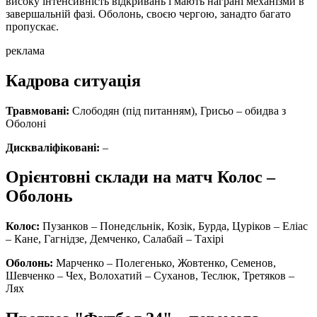
високу інтенсивність відкривань і мають награні механізми в
завершальній фазі. Оболонь, своєю чергою, занадто багато
пропускає.
реклама
Кадрова ситуація
Травмовані:
Слободян (під питанням), Грисьо – обидва з
Оболоні
Дискваліфіковані:
–
Орієнтовні склади на матч Колос –
Оболонь
Колос:
Пузанков – Понедєльнік, Козік, Бурда, Цуріков – Еліас
– Кане, Гагнідзе, Демченко, Салабай – Тахірі
Оболонь:
Марченко – Полегенько, Жовтенко, Семенов,
Шевченко – Чех, Волохатий – Суханов, Теслюк, Третяков –
Лях