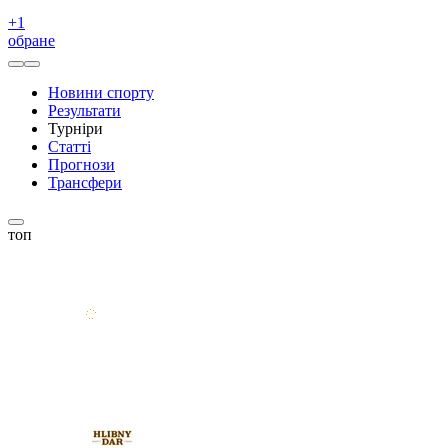
+
1
обране
Новини спорту
Результати
Турніри
Статті
Прогнози
Трансфери
топ