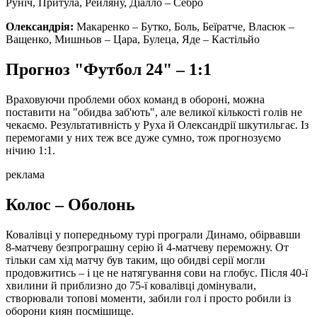
Руніч, Притула, Рейляну, Діалло – Себро
Олександрія:
Макаренко
– Бутко, Боль, Беїратче, Власюк –
Ващенко, Мишньов – Цара, Булеца, Яде – Кастільйо
Прогноз "Футбол 24" – 1:1
Враховуючи проблеми обох команд в обороні, можна
поставити на "обидва заб'ють", але великої кількості голів не
чекаємо. Результативність у Руха й Олександрії шкутильгає. Із
перемогами у них теж все дуже сумно, тож прогнозуємо
нічию 1:1.
реклама
Колос – Оболонь
Ковалівці у попередньому турі програли Динамо, обірвавши
8-матчеву безпрограшну серію й 4-матчеву переможну. От
тільки сам хід матчу був таким, що обидві серії могли
продовжитись – і це не натягування сови на глобус. Після 40-ї
хвилини й приблизно до 75-ї ковалівці домінували,
створювали топові моменти, забили гол і просто робили із
оборони киян посмішище.