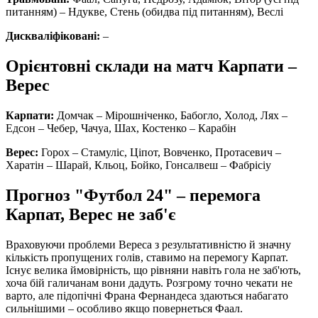
питанням) – Ндукве, Стень (обидва під питанням),
Веслі
Дискваліфіковані:
–
Орієнтовні склади на матч Карпати –
Верес
Карпати:
Домчак – Мірошніченко, Бабогло, Холод, Лях –
Едсон – Чебер, Чачуа, Шах, Костенко – Карабін
Верес:
Горох – Стамуліс, Ціпот, Вовченко, Протасевич –
Харатін – Шарай, Кльоц, Бойко, Гонсалвеш – Фабрісіу
Прогноз "Футбол 24" – перемога
Карпат, Верес не заб'є
Враховуючи проблеми Вереса з результативністю й значну
кількість пропущених голів, ставимо на перемогу Карпат.
Існує велика ймовірність, що рівняни навіть гола не заб'ють,
хоча бій галичанам вони дадуть. Розгрому точно чекати не
варто, але підопічні Франа Фернандеса здаються набагато
сильнішими – особливо якщо повернеться Фаал.