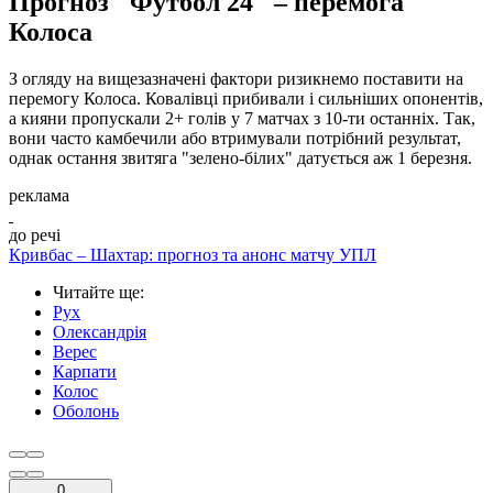
Прогноз "Футбол 24" – перемога
Колоса
З огляду на вищезазначені фактори ризикнемо поставити на
перемогу Колоса. Ковалівці прибивали і сильніших опонентів,
а кияни пропускали 2+ голів у 7 матчах з 10-ти останніх. Так,
вони часто камбечили або втримували потрібний результат,
однак остання звитяга "зелено-білих" датується аж 1 березня.
реклама
до речі
Кривбас – Шахтар: прогноз та анонс матчу УПЛ
Читайте ще
:
Рух
Олександрія
Верес
Карпати
Колос
Оболонь
0