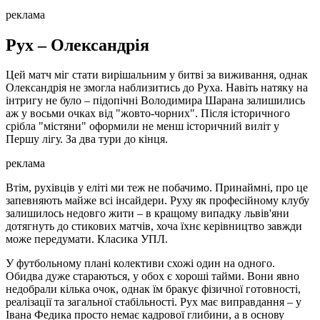
реклама
Рух – Олександрія
Цей матч міг стати вирішальним у битві за виживання, однак
Олександрія не змогла наблизитись до Руха. Навіть натяку на
інтригу не було – підопічні Володимира Шарана залишились
аж у восьми очках від "жовто-чорних". Після історичного
срібла "містяни" оформили не менш історичний виліт у
Першу лігу. За два тури до кінця.
реклама
Втім, рухівців у еліті ми теж не побачимо. Принаймні, про це
запевняють майже всі інсайдери. Руху як професійному клубу
залишилось недовго жити – в кращому випадку львів'яни
дотягнуть до стикових матчів, хоча їхнє керівництво завжди
може передумати. Класика УПЛ.
У футбольному плані колективи схожі один на одного.
Обидва дуже стараються, у обох є хороші тайми. Вони явно
недобрали кілька очок, однак їм бракує фізичної готовності,
реалізації та загальної стабільності. Рух має виправдання – у
Івана Федика просто немає кадрової глибини, а в основу