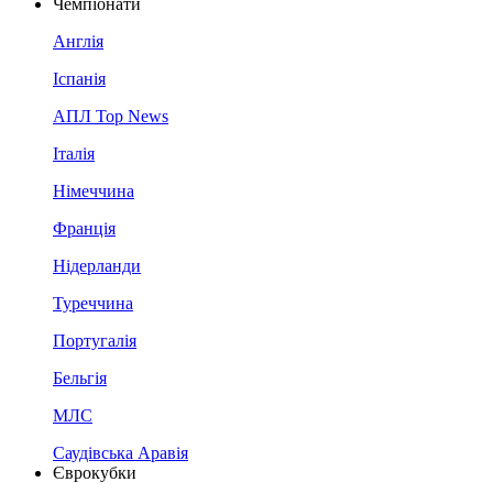
Чемпіонати
Англія
Іспанія
АПЛ Top News
Італія
Німеччина
Франція
Нідерланди
Туреччина
Португалія
Бельгія
МЛС
Саудівська Аравія
Єврокубки