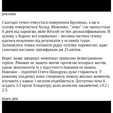
реклама
Сьогодні точно очікується повернення Брунінью, а ще в
основу повертається Холод. Можливо, "леви" і не пропустили
б двічі від харків'ян, якби Віталій не був дискваліфікованим. В
цілому, у Карпат все нормально – весняна частина сезону
вдалася незалежно від результатів у останніх турах.
Залишилось тільки потішити рідну публіку перемогою, адже
галичани востаннє тріумфували аж 25 квітня.
Верес знову завершує чемпіонат тривалою безвиграшною
серією. Рівняни не знають звитяг протягом чотирьох матчів,
однак звинуватити їх у відсутності бажання не можна.
Навпаки – підопічні Олега Шандрука дуже стараються. У
кожному поєдинку вони створюють чимало якісних моментів,
влучають у каркас і загалом подобаються. Достатньо хоча б
згадати 3:3 проти Епіцентру, коли колектив закамбечив з 0:2 і
2:3.
відео дня