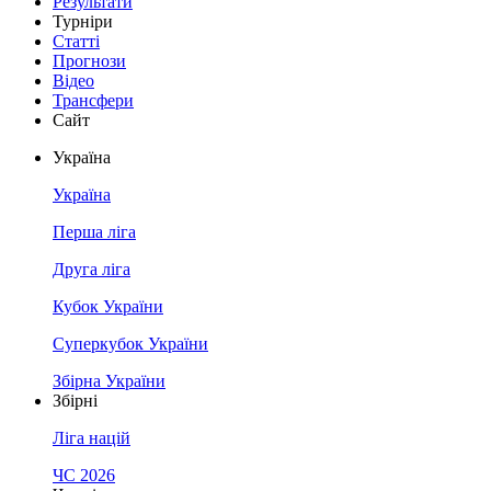
Результати
Турніри
Статті
Прогнози
Відео
Трансфери
Сайт
Україна
Україна
Перша ліга
Друга ліга
Кубок України
Суперкубок України
Збірна України
Збірні
Ліга націй
ЧС 2026