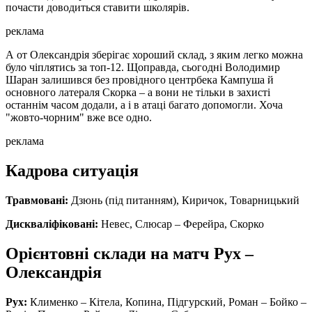
почасти доводиться ставити школярів.
реклама
А от Олександрія зберігає хороший склад, з яким легко можна
було чіплятись за топ-12. Щоправда, сьогодні Володимир
Шаран залишився без провідного центрбека Кампуша й
основного латераля Скорка – а вони не тільки в захисті
останнім часом додали, а і в атаці багато допомогли. Хоча
"жовто-чорним" вже все одно.
реклама
Кадрова ситуація
Травмовані:
Дзюнь (під питанням), Киричок, Товарницький
Дискваліфіковані:
Невес, Слюсар – Ферейра, Скорко
Орієнтовні склади на матч Рух –
Олександрія
Рух:
Клименко – Кітела, Копина, Підгурский, Роман – Бойко –