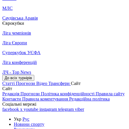
МЛС
Саудівська Аравія
Єврокубки
Ліга чемпіонів
Ліга Європи
Суперкубок УЄФА
Ліга конференцій
ЛЧ - Top News
До всіх турнірів
Статті
Прогнози
Відео
Трансфери
Сайт
Сайт
Редакція
Прогнози
Політика конфіденційності
Правила сайту
Контакти
Правила коментування
Редакційна політика
Соціальні мережі
facebook
x
youtube
instagram
telegram
viber
Укр
Рус
Новини спорту