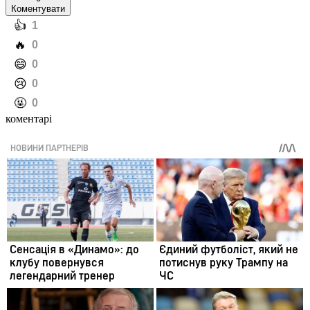
Коментувати
️👍
1
️🔥
0
️😄
0
️😢
0
️🤬
0
коментарі