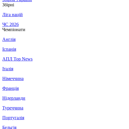
Збірні
Ліга націй
ЧС 2026
Чемпіонати
Англія
Іспанія
АПЛ Top News
Італія
Німеччина
Франція
Нідерланди
Туреччина
Португалія
Бельгія