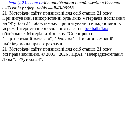
—
legal@24tv.com.ua
Ідентифікатор онлайн-медіа в Реєстрі
суб’єктів у сфері медіа — R40-06058
21+
Матеріали сайту призначені для осіб старше 21 року
При цитуванні і використанні будь-яких матеріалів посилання
на "Футбол 24" обов'язкове. При цитуванні і використанні в
мережі Інтернет гіперпосилання на сайт
football24.ua
обов'язкове. Матеріали зі знаком "Спецпроект",
"Партнерський матеріал", "Реклама", "Новини компаній"
публікуємо на правах реклами.
21+
Матеріали сайту призначені для осіб старше 21 року
Усi права захищенi. © 2005 -
2026
, ПрАТ "Телерадіокомпанія
Люкс". "Футбол 24".