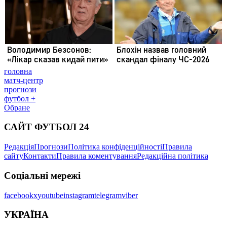
головна
матч-центр
прогнози
футбол +
Обране
САЙТ ФУТБОЛ 24
Редакція
Прогнози
Політика конфіденційності
Правила
сайту
Контакти
Правила коментування
Редакційна політика
Соціальні мережі
facebook
x
youtube
instagram
telegram
viber
УКРАЇНА