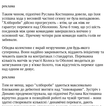
реклама
Таким чином, підопічні Руслана Костишина довели, що їхня
успішна хода у весняній частині сезону не була випадковою.
"Хлібороби" дійсно прогресують – втім, це аж ніяк не
гарантує перемоги над Оболонню. Хоча б тому, що усі шість
поєдинків між цими командами завершились внічию у
основний час. Причому чотири рази команди навіть голів не
забивали.
Обидва колективи є вкрай незручними для будь-якого
суперника. Вони надійно закриваються, віддають ініціативу та
чекають шансів на контратаках і стандартах. Переважна
кількість матчів за участі Колоса та Оболоні зводиться до
затягування гри у в'язке болото, тож відсутність перемог один
над одним не дивує.
реклама
Тим не менш, зараз "хлібороби" здаються максимально
близькими до дебютної звитяги над "пивоварами". Зустріч з
Динамо продемонструвала, що підопічні Руслана Костишина
відчутно додали в позиційній роботі на чужій третині – вони
здатні створювати кількісні / динамічні переваги, дають