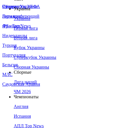
Сборная Украины
Италия
Суперкубок УЕФА
Украина
Германия
Лига конференций
Украина
Франция
ЛЧ - Top News
Первая лига
Нидерланды
Вторая лига
Турция
Кубок Украины
Португалия
Суперкубок Украины
Бельгия
Сборная Украины
Сборные
МЛС
Лига наций
Саудовская Аравия
ЧМ 2026
Чемпионаты
Англия
Испания
АПЛ Top News