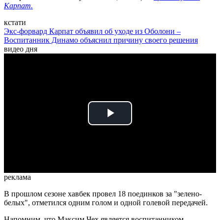
Карпат.
кстати
Экс-форвард Карпат объявил об уходе из Оболони –
Воспитанник Динамо объяснил причину своего решения
видео дня
Play
Video
реклама
В прошлом сезоне хавбек провел 18 поединков за "зелено-
белых", отметился одним голом и одной голевой передачей.
Напомним, что Максим Чех является воспитанником