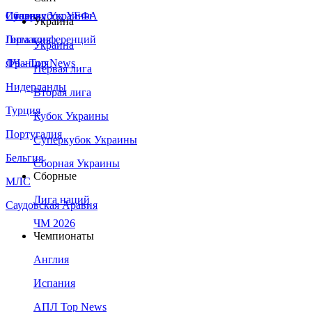
Сборная Украины
Италия
Суперкубок УЕФА
Украина
Германия
Лига конференций
Украина
Франция
ЛЧ - Top News
Первая лига
Нидерланды
Вторая лига
Турция
Кубок Украины
Португалия
Суперкубок Украины
Бельгия
Сборная Украины
Сборные
МЛС
Лига наций
Саудовская Аравия
ЧМ 2026
Чемпионаты
Англия
Испания
АПЛ Top News