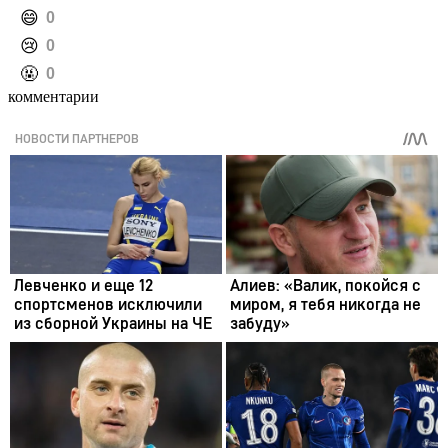
️😄
0
️😢
0
️🤬
0
комментарии