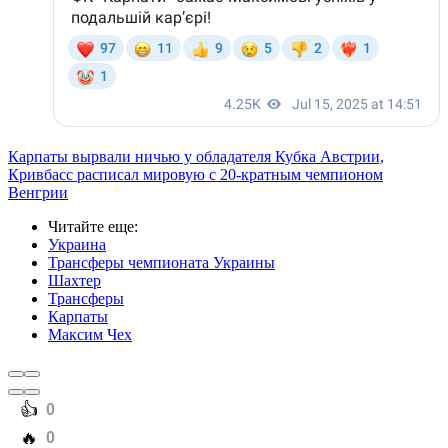
Карпаты вырвали ничью у обладателя Кубка Австрии,
Кривбасс расписал мировую с 20-кратным чемпионом
Венгрии
Читайте еще
:
Украина
Трансферы чемпионата Украины
Шахтер
Трансферы
Карпаты
Максим Чех
️👍
0
️🔥
0