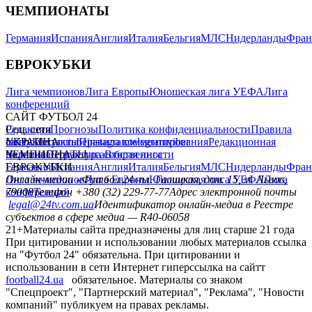
ЧЕМПИОНАТЫ
Германия
Испания
Англия
Италия
Бельгия
МЛС
Нидерланды
Фран
ЕВРОКУБКИ
Лига чемпионов
Лига Европы
Юношеская лига УЕФА
Лига
конференций
САЙТ ФУТБОЛ 24
Редакция
Соц. сети
Прогнозы
Политика конфиденциальности
Правила
сайту
facebook
УКРАИНА
Контакты
x
youtube
Правила комментирования
instagram
telegram
viber
Редакционная
политика
Украина
ЧЕМПИОНАТЫ
Первая лига
Структура собственности
Вторая лига
Германия
ЕВРОКУБКИ
Испания
Англия
Италия
Бельгия
МЛС
Нидерланды
Фран
Лига чемпионов
Онлайн-медиа «Футбол 24»
Лига Европы
пл. Галицкая, дом. 15, м. Львов,
Юношеская лига УЕФА
Лига
конференций
79008
Телефон +380 (32) 229-77-77
Адрес электронной почты
legal@24tv.com.ua
Идентификатор онлайн-медиа в Реестре
субъектов в сфере медиа — R40-06058
21+
Материалы сайта предназначены для лиц старше 21 года
При цитировании и использовании любых материалов ссылка
на "Футбол 24" обязательна. При цитировании и
использовании в сети Интернет гиперссылка на сайтт
football24.ua
обязательное. Материалы со знаком
"Спецпроект", "Партнерский материал", "Реклама", "Новости
компаний" публикуем на правах рекламы.