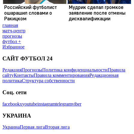
главная
матч-центр
прогнозы
футбол +
Избранное
САЙТ ФУТБОЛ 24
Редакция
Прогнозы
Политика конфиденциальности
Правила
сайту
Контакты
Правила комментирования
Редакционная
политика
Структура собственности
Соц. сети
facebook
x
youtube
instagram
telegram
viber
УКРАИНА
Украина
Первая лига
Вторая лига