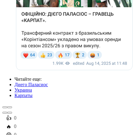
Читайте еще
:
Диего Паласиос
Украина
Карпаты
️👍
0
️🔥
0
0