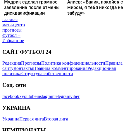
главная
матч-центр
прогнозы
футбол +
Избранное
САЙТ ФУТБОЛ 24
Редакция
Прогнозы
Политика конфиденциальности
Правила
сайту
Контакты
Правила комментирования
Редакционная
политика
Структура собственности
Соц. сети
facebook
x
youtube
instagram
telegram
viber
УКРАИНА
Украина
Первая лига
Вторая лига
ЧЕМПИОНАТЫ