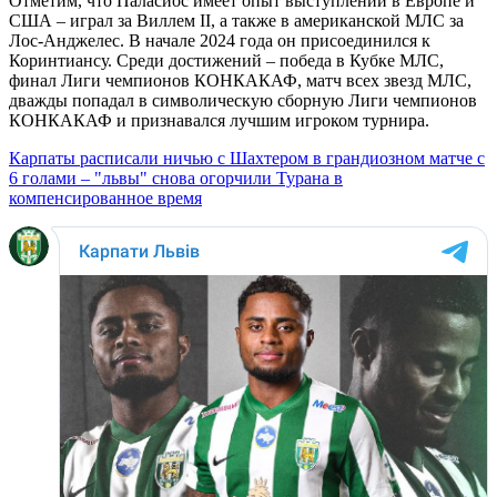
Отметим, что Паласиос имеет опыт выступлений в Европе и
США – играл за Виллем II, а также в американской МЛС за
Лос-Анджелес. В начале 2024 года он присоединился к
Коринтиансу. Среди достижений – победа в Кубке МЛС,
финал Лиги чемпионов КОНКАКАФ, матч всех звезд МЛС,
дважды попадал в символическую сборную Лиги чемпионов
КОНКАКАФ и признавался лучшим игроком турнира.
Карпаты расписали ничью с Шахтером в грандиозном матче с
6 голами – "львы" снова огорчили Турана в
компенсированное время