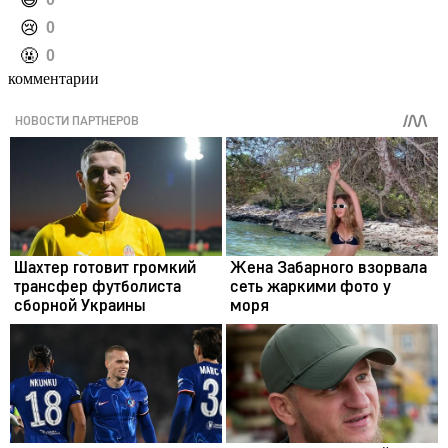
️😄
️😢
0
️🤬
0
комментарии