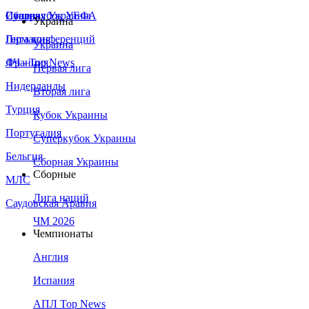
Сборная Украины
Италия
Суперкубок УЕФА
Украина
Германия
Лига конференций
Украина
Франция
ЛЧ - Top News
Первая лига
Нидерланды
Вторая лига
Турция
Кубок Украины
Португалия
Суперкубок Украины
Бельгия
Сборная Украины
Сборные
МЛС
Лига наций
Саудовская Аравия
ЧМ 2026
Чемпионаты
Англия
Испания
АПЛ Top News