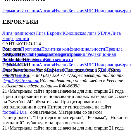
Германия
Испания
Англия
Италия
Бельгия
МЛС
Нидерланды
Фран
ЕВРОКУБКИ
Лига чемпионов
Лига Европы
Юношеская лига УЕФА
Лига
конференций
САЙТ ФУТБОЛ 24
Редакция
Соц. сети
Прогнозы
Политика конфиденциальности
Правила
сайту
facebook
УКРАИНА
Контакты
x
youtube
Правила комментирования
instagram
telegram
viber
Редакционная
политика
Украина
ЧЕМПИОНАТЫ
Первая лига
Структура собственности
Вторая лига
Германия
ЕВРОКУБКИ
Испания
Англия
Италия
Бельгия
МЛС
Нидерланды
Фран
Лига чемпионов
Онлайн-медиа «Футбол 24»
Лига Европы
пл. Галицкая, дом. 15, м. Львов,
Юношеская лига УЕФА
Лига
конференций
79008
Телефон +380 (32) 229-77-77
Адрес электронной почты
legal@24tv.com.ua
Идентификатор онлайн-медиа в Реестре
субъектов в сфере медиа — R40-06058
21+
Материалы сайта предназначены для лиц старше 21 года
При цитировании и использовании любых материалов ссылка
на "Футбол 24" обязательна. При цитировании и
использовании в сети Интернет гиперссылка на сайтт
football24.ua
обязательное. Материалы со знаком
"Спецпроект", "Партнерский материал", "Реклама", "Новости
компаний" публикуем на правах рекламы.
21+
Материалы сайта предназначены для лиц старше 21 года