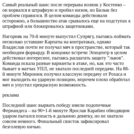
Самый реальный шанс после перерыва возник у Костенко –
он ворвался в штрафную и пробил низом, но Билык без
проблем справился. В целом команды действовали
осторожно, а большинство атак срывалось еще на подступах к
штрафной или блокировалось защитниками.
Нагорняк на 70-й минуте выпустил Супрягу, пытаясь поймать
несколько уставшие Карпаты на контратаках, однако
Владислав почти не получал мяч в пространстве, который так
необходим форварду. В концовке встречи Эпицентр в целом
действовал интереснее, пытаясь расшатать защиту "львов".
Команда искала разные варианты в атаке, но, как это часто
бывает в матчах УПЛ, не хватало последней передачи. На 88-
й минуте Миронюк получил классную передачу от Рохаса и
мог выходить на ударную позицию, впрочем плохо обработал
мяч и упустил прекрасную возможность.
реклама
Последний шанс вырвать победу имели подопечные
Фернандеса – на 90+1-й минуте Ярослав Карабин обводящим
ударом пытался попасть в дальнюю девятку, но не хватило
совсем немного. Финальный свисток зафиксировал
безголевую ничью.