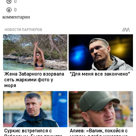
️😢
0
️🤬
0
комментарии