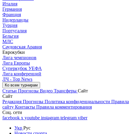
Италия
Германия
Франция
Нидерланды
Турция
Португалия
Бельгия
МЛС
Саудовская Аравия
Еврокубки
Лига чемпионов
Лига Европы
Суперкубок УЕФА
Лига конференций
ЛЧ - Top News
Ко всем турнирам
Статьи
Прогнозы
Видео
Трансферы
Сайт
Сайт
Редакция
Прогнозы
Политика конфиденциальности
Правила
сайту
Контакты
Правила комментирования
Соц. сети
facebook
x
youtube
instagram
telegram
viber
Укр
Рус
Новости спорта