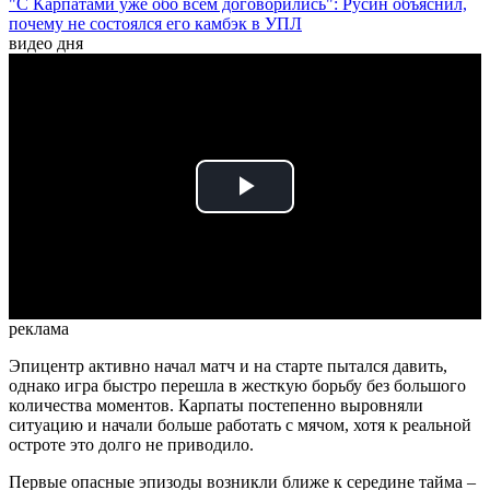
"С Карпатами уже обо всем договорились": Русин объяснил,
почему не состоялся его камбэк в УПЛ
видео дня
Play
Video
реклама
Эпицентр активно начал матч и на старте пытался давить,
однако игра быстро перешла в жесткую борьбу без большого
количества моментов. Карпаты постепенно выровняли
ситуацию и начали больше работать с мячом, хотя к реальной
остроте это долго не приводило.
Первые опасные эпизоды возникли ближе к середине тайма –