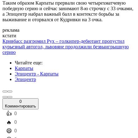
Таким образом Карпаты прервали свою четырехматчевую
победную серию и сейчас занимают 8-ю строчку с 33 очками,
а Эпицентр набрал важный балл в контексте борьбы за
выживание и оторвался от Кудривки на 3 очка.
реклама
кстати
Кривбасс разгромил Рух – голкипер-дебютант пропустил
курьезный автогол, львовяне продолжили безвыигрышную
серию
Читайте еще
:
Карпаты
Эпицентр - Карпаты
Эпицентр
0
Комментировать
️👍
0
️🔥
0
️😄
0