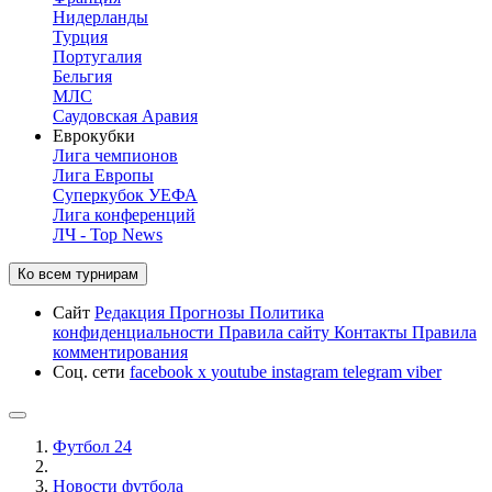
Нидерланды
Турция
Португалия
Бельгия
МЛС
Саудовская Аравия
Еврокубки
Лига чемпионов
Лига Европы
Суперкубок УЕФА
Лига конференций
ЛЧ - Top News
Ко всем турнирам
Сайт
Редакция
Прогнозы
Политика
конфиденциальности
Правила сайту
Контакты
Правила
комментирования
Соц. сети
facebook
x
youtube
instagram
telegram
viber
Футбол 24
Новости футбола