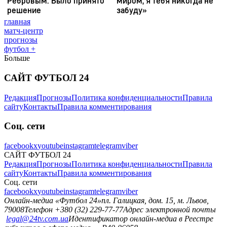
главная
матч-центр
прогнозы
футбол +
Больше
САЙТ ФУТБОЛ 24
Редакция
Прогнозы
Политика конфиденциальности
Правила
сайту
Контакты
Правила комментирования
Соц. сети
facebook
x
youtube
instagram
telegram
viber
САЙТ ФУТБОЛ 24
Редакция
Прогнозы
Политика конфиденциальности
Правила
сайту
Контакты
Правила комментирования
Соц. сети
facebook
x
youtube
instagram
telegram
viber
Онлайн-медиа «Футбол 24»
пл. Галицкая, дом. 15, м. Львов,
79008
Телефон +380 (32) 229-77-77
Адрес электронной почты
legal@24tv.com.ua
Идентификатор онлайн-медиа в Реестре