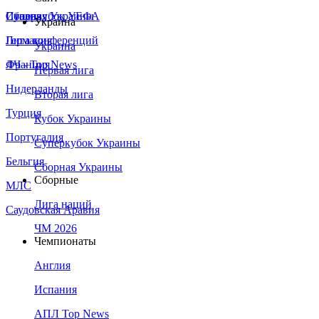
Сборная Украины
Италия
Суперкубок УЕФА
Украина
Германия
Лига конференций
Украина
Франция
ЛЧ - Top News
Первая лига
Нидерланды
Вторая лига
Турция
Кубок Украины
Португалия
Суперкубок Украины
Бельгия
Сборная Украины
Сборные
МЛС
Лига наций
Саудовская Аравия
ЧМ 2026
Чемпионаты
Англия
Испания
АПЛ Top News