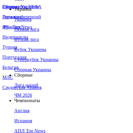
Сборная Украины
Италия
Суперкубок УЕФА
Украина
Германия
Лига конференций
Украина
Франция
ЛЧ - Top News
Первая лига
Нидерланды
Вторая лига
Турция
Кубок Украины
Португалия
Суперкубок Украины
Бельгия
Сборная Украины
Сборные
МЛС
Лига наций
Саудовская Аравия
ЧМ 2026
Чемпионаты
Англия
Испания
АПЛ Top News