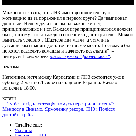
Можно ли сказать, что ЛНЗ имеет дополнительную
мотивацию из-за поражения в первом круге? Да чемпионат
длинный. Нельзя делить игры на важные и нет,
принципиальные и нет. Каждая игра принципиальная должна
быть, потому что за каждого соперника дают три очка. Можно
выиграть условно у Шахтера два матча, а уступить
аутсайдерам и занять достаточно низкое место. Поэтому я бы
не хотел разделять команды и важность результата", –
цитирует Пономарева
пресс-служба "фиолетовых"
.
реклама
Напомним, матч между Карпатами и ЛНЗ состоится уже в
субботу, 2 мая, во Львове на стадионе Украина. Начало
встречи в 18:00.
кстати
"Там безвихідна ситуація, комусь перекрили кисень":
Мендосу в Динамо, Ярмоленку рекорд, ЛНЗ і Полісся
достойні срібла
Читайте еще
:
Украина
Карпаты - ЛНЗ