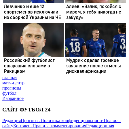
главная
матч-центр
прогнозы
футбол +
Избранное
САЙТ ФУТБОЛ 24
Редакция
Прогнозы
Политика конфиденциальности
Правила
сайту
Контакты
Правила комментирования
Редакционная