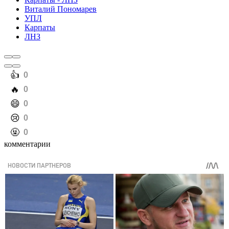
Виталий Пономарев
УПЛ
Карпаты
ЛНЗ
️👍
0
️🔥
0
️😄
0
️😢
0
️🤬
0
комментарии