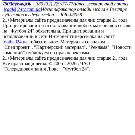
конференций
79008
Телефон +380 (32) 229-77-77
Адрес электронной почты
legal@24tv.com.ua
Идентификатор онлайн-медиа в Реестре
субъектов в сфере медиа — R40-06058
21+
Материалы сайта предназначены для лиц старше 21 года
При цитировании и использовании любых материалов ссылка
на "Футбол 24" обязательна. При цитировании и
использовании в сети Интернет гиперссылка на сайтт
football24.ua
обязательное. Материалы со знаком
"Спецпроект", "Партнерский материал", "Реклама", "Новости
компаний" публикуем на правах рекламы.
21+
Материалы сайта предназначены для лиц старше 21 года
Все права защищены. © 2005 -
2026
, ЧАО
"Телерадиокомпания Люкс". "Футбол 24".