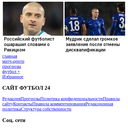
главная
матч-центр
прогнозы
футбол +
Избранное
САЙТ ФУТБОЛ 24
Редакция
Прогнозы
Политика конфиденциальности
Правила
сайту
Контакты
Правила комментирования
Редакционная
политика
Структура собственности
Соц. сети