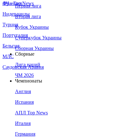
Франция
ЛЧ - Top News
Первая лига
Нидерланды
Вторая лига
Турция
Кубок Украины
Португалия
Суперкубок Украины
Бельгия
Сборная Украины
Сборные
МЛС
Лига наций
Саудовская Аравия
ЧМ 2026
Чемпионаты
Англия
Испания
АПЛ Top News
Италия
Германия