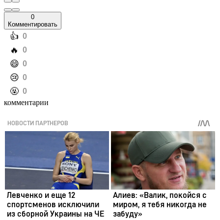
0
Комментировать
️👍
0
️🔥
0
️😄
0
️😢
0
️🤬
0
комментарии