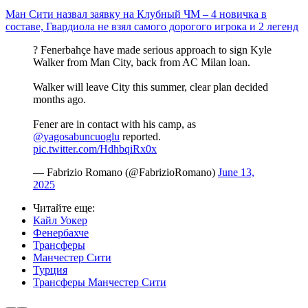
Ман Сити назвал заявку на Клубный ЧМ – 4 новичка в
составе, Гвардиола не взял самого дорогого игрока и 2 легенд
? Fenerbahçe have made serious approach to sign Kyle
Walker from Man City, back from AC Milan loan.
Walker will leave City this summer, clear plan decided
months ago.
Fener are in contact with his camp, as
@yagosabuncuoglu
reported.
pic.twitter.com/HdhbqiRx0x
— Fabrizio Romano (@FabrizioRomano)
June 13,
2025
Читайте еще
:
Кайл Уокер
Фенербахче
Трансферы
Манчестер Сити
Турция
Трансферы Манчестер Сити