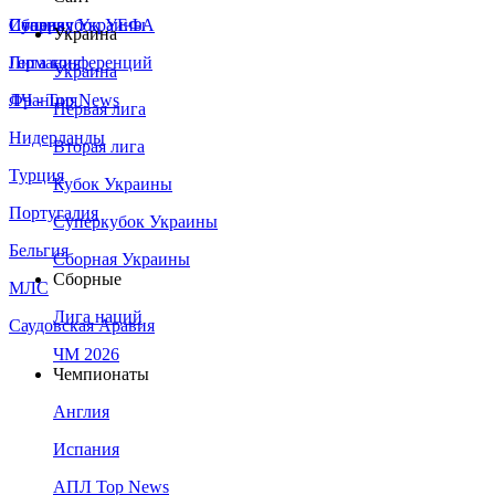
Сборная Украины
Италия
Суперкубок УЕФА
Украина
Германия
Лига конференций
Украина
Франция
ЛЧ - Top News
Первая лига
Нидерланды
Вторая лига
Турция
Кубок Украины
Португалия
Суперкубок Украины
Бельгия
Сборная Украины
Сборные
МЛС
Лига наций
Саудовская Аравия
ЧМ 2026
Чемпионаты
Англия
Испания
АПЛ Top News