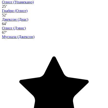
Олисе
(Упамекано)
25’
Гнабри
(Олисе)
52’
Джексон
(Диас)
64’
Олисе
(Дэвис)
67’
Мусиала
(Джексон)