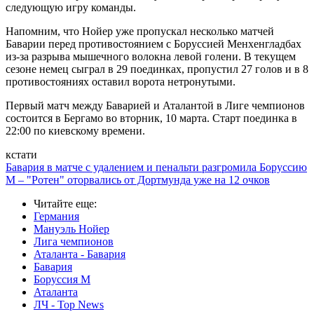
следующую игру команды.
Напомним, что Нойер уже пропускал несколько матчей
Баварии перед противостоянием с Боруссией Менхенгладбах
из-за разрыва мышечного волокна левой голени. В текущем
сезоне немец сыграл в 29 поединках, пропустил 27 голов и в 8
противостояниях оставил ворота нетронутыми.
Первый матч между Баварией и Аталантой в Лиге чемпионов
состоится в Бергамо во вторник, 10 марта. Старт поединка в
22:00 по киевскому времени.
кстати
Бавария в матче с удалением и пенальти разгромила Боруссию
М – "Ротен" оторвались от Дортмунда уже на 12 очков
Читайте еще
:
Германия
Мануэль Нойер
Лига чемпионов
Аталанта - Бавария
Бавария
Боруссия М
Аталанта
ЛЧ - Top News