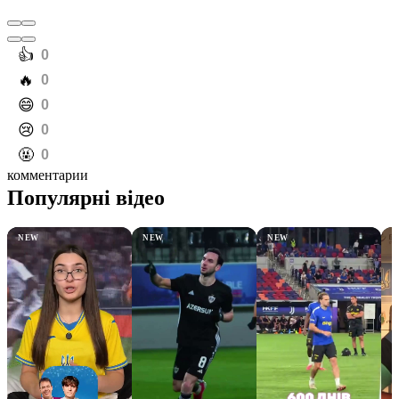
️👍
0
️🔥
0
️😄
0
️😢
0
️🤬
0
комментарии