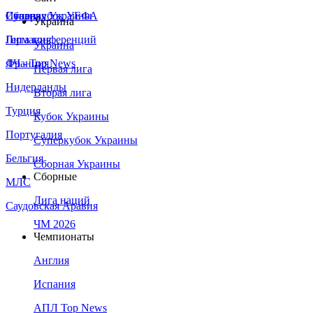
Сборная Украины
Италия
Суперкубок УЕФА
Украина
Германия
Лига конференций
Украина
Франция
ЛЧ - Top News
Первая лига
Нидерланды
Вторая лига
Турция
Кубок Украины
Португалия
Суперкубок Украины
Бельгия
Сборная Украины
Сборные
МЛС
Лига наций
Саудовская Аравия
ЧМ 2026
Чемпионаты
Англия
Испания
АПЛ Top News