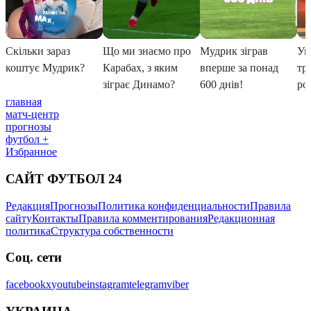
главная
матч-центр
прогнозы
футбол +
Избранное
САЙТ ФУТБОЛ 24
Редакция
Прогнозы
Политика конфиденциальности
Правила
сайту
Контакты
Правила комментирования
Редакционная
политика
Структура собственности
Соц. сети
facebook
x
youtube
instagram
telegram
viber