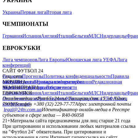
УКРАИНА
Украина
Первая лига
Вторая лига
ЧЕМПИОНАТЫ
Германия
Испания
Англия
Италия
Бельгия
МЛС
Нидерланды
Фран
ЕВРОКУБКИ
Лига чемпионов
Лига Европы
Юношеская лига УЕФА
Лига
конференций
САЙТ ФУТБОЛ 24
Редакция
Соц. сети
Прогнозы
Политика конфиденциальности
Правила
сайту
facebook
УКРАИНА
Контакты
x
youtube
Правила комментирования
instagram
telegram
viber
Редакционная
политика
Украина
ЧЕМПИОНАТЫ
Первая лига
Структура собственности
Вторая лига
Германия
ЕВРОКУБКИ
Испания
Англия
Италия
Бельгия
МЛС
Нидерланды
Фран
Лига чемпионов
Онлайн-медиа «Футбол 24»
Лига Европы
пл. Галицкая, дом. 15, м. Львов,
Юношеская лига УЕФА
Лига
конференций
79008
Телефон +380 (32) 229-77-77
Адрес электронной почты
legal@24tv.com.ua
Идентификатор онлайн-медиа в Реестре
субъектов в сфере медиа — R40-06058
21+
Материалы сайта предназначены для лиц старше 21 года
При цитировании и использовании любых материалов ссылка
на "Футбол 24" обязательна. При цитировании и
использовании в сети Интернет гиперссылка на сайтт