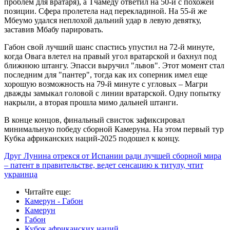
проблем для вратаря), а Тчамеду ответил на 50-й с похожей
позиции. Сфера пролетела над перекладиной. На 55-й же
Мбеумо удался неплохой дальний удар в левую девятку,
заставив Мбабу парировать.
Габон свой лучший шанс спастись упустил на 72-й минуте,
когда Овага влетел на правый угол вратарской и бахнул под
ближнюю штангу. Эпасси выручил "львов". Этот момент стал
последним для "пантер", тогда как их соперник имел еще
хорошую возможность на 79-й минуте с угловых – Магри
дважды замыкал головой с линии вратарской. Одну попытку
накрыли, а вторая прошла мимо дальней штанги.
В конце концов, финальный свисток зафиксировал
минимальную победу сборной Камеруна. На этом первый тур
Кубка африканских наций-2025 подошел к концу.
Друг Лунина отрекся от Испании ради лучшей сборной мира
– патент в правительстве, ведет сенсацию к титулу, чтит
украинца
Читайте еще
:
Камерун - Габон
Камерун
Габон
Кубок африканских наций