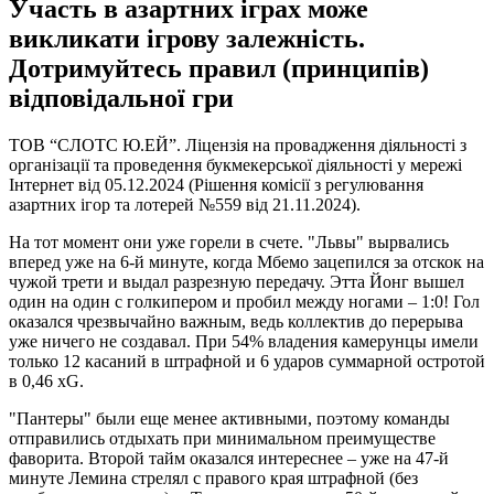
Участь в азартних іграх може
викликати ігрову залежність.
Дотримуйтесь правил (принципів)
відповідальної гри
ТОВ “СЛОТС Ю.ЕЙ”. Ліцензія на провадження діяльності з
організації та проведення букмекерської діяльності у мережі
Інтернет від 05.12.2024 (Рішення комісії з регулювання
азартних ігор та лотерей №559 від 21.11.2024).
На тот момент они уже горели в счете. "Львы" вырвались
вперед уже на 6-й минуте, когда Мбемо зацепился за отскок на
чужой трети и выдал разрезную передачу. Этта Йонг вышел
один на один с голкипером и пробил между ногами – 1:0! Гол
оказался чрезвычайно важным, ведь коллектив до перерыва
уже ничего не создавал. При 54% владения камерунцы имели
только 12 касаний в штрафной и 6 ударов суммарной остротой
в 0,46 xG.
"Пантеры" были еще менее активными, поэтому команды
отправились отдыхать при минимальном преимуществе
фаворита. Второй тайм оказался интереснее – уже на 47-й
минуте Лемина стрелял с правого края штрафной (без