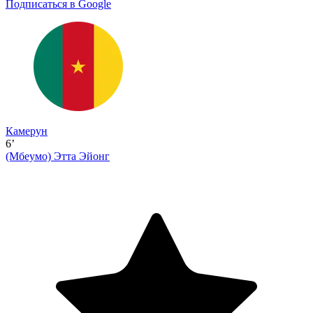
Подписаться в Google
Камерун
6’
(Мбеумо)
Этта Эйонг