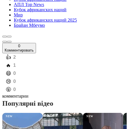
АПЛ Top News
Кубок африканских наций
Мир
Кубок африканских наций 2025
Брайан Мбеумо
0
Комментировать
️👍
2
️🔥
1
️😄
0
️😢
0
️🤬
0
комментарии