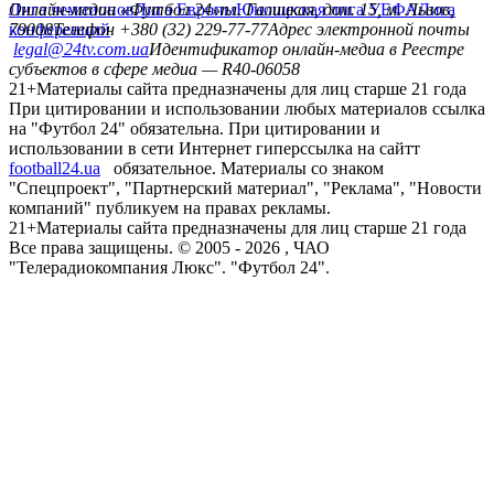
Лига чемпионов
Онлайн-медиа «Футбол 24»
Лига Европы
пл. Галицкая, дом. 15, м. Львов,
Юношеская лига УЕФА
Лига
конференций
79008
Телефон +380 (32) 229-77-77
Адрес электронной почты
legal@24tv.com.ua
Идентификатор онлайн-медиа в Реестре
субъектов в сфере медиа — R40-06058
21+
Материалы сайта предназначены для лиц старше 21 года
При цитировании и использовании любых материалов ссылка
на "Футбол 24" обязательна. При цитировании и
использовании в сети Интернет гиперссылка на сайтт
football24.ua
обязательное. Материалы со знаком
"Спецпроект", "Партнерский материал", "Реклама", "Новости
компаний" публикуем на правах рекламы.
21+
Материалы сайта предназначены для лиц старше 21 года
Все права защищены. © 2005 -
2026
, ЧАО
"Телерадиокомпания Люкс". "Футбол 24".