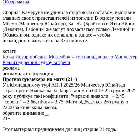
Обзор матча
Сборная Камеруна не удивила стартовым составом, выставив
главных своих представителей из топ-лиг. В основу попали
Мбемо (Манчестер Юнайтед), Балеба (Брайтон) и Этта Эйонг
(Леванте). Габонцы же могут похвастаться только Леминой и
Обамеянгом, однако их оставили в запасе – чтобы
неожиданно выпустить на 33-й минуте.
кстати
Кот-д'Ивуар победил Мозамбик – гол нападающего Манчестер
Юнайтед решил судьбу встречи
реклама
рекламная информация
Прогноз букмекера на матч (21+)
У вісімнадцятому турі АПЛ 2025/26 Манчестер Юнайтед
зіграє проти Ньюкасла. betking станом на 00:13 25 грудня 2025
року публікує такі коефіцієнти: "червоні дияволи" – 2,45,
"сороки" – 2,66, нічия – 3,75. Матч відбудеться 26 грудня о
22:00 за київським часом.
обратите внимание
21+
Этот материал предназначен для лиц старше 21 года.