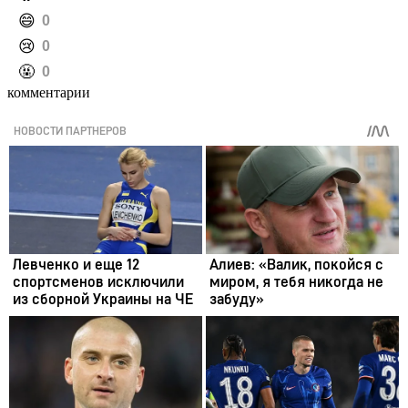
️😄
0
️😢
0
️🤬
0
комментарии