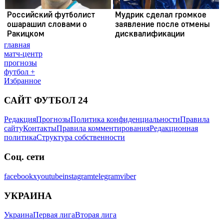
главная
матч-центр
прогнозы
футбол +
Избранное
САЙТ ФУТБОЛ 24
Редакция
Прогнозы
Политика конфиденциальности
Правила
сайту
Контакты
Правила комментирования
Редакционная
политика
Структура собственности
Соц. сети
facebook
x
youtube
instagram
telegram
viber
УКРАИНА
Украина
Первая лига
Вторая лига