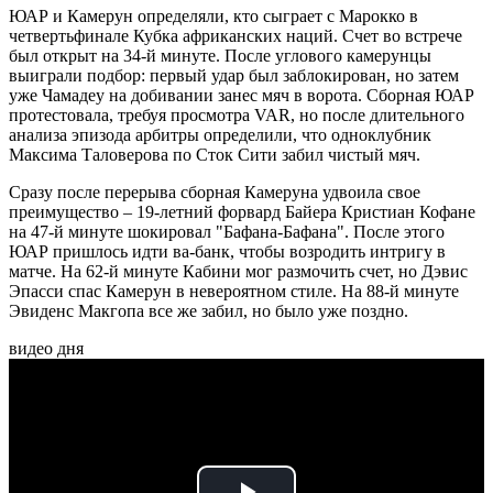
ЮАР и Камерун определяли, кто сыграет с Марокко в
четвертьфинале Кубка африканских наций. Счет во встрече
был открыт на 34-й минуте. После углового камерунцы
выиграли подбор: первый удар был заблокирован, но затем
уже Чамадеу на добивании занес мяч в ворота. Сборная ЮАР
протестовала, требуя просмотра VAR, но после длительного
анализа эпизода арбитры определили, что одноклубник
Максима Таловерова по Сток Сити забил чистый мяч.
Сразу после перерыва сборная Камеруна удвоила свое
преимущество – 19-летний форвард Байера Кристиан Кофане
на 47-й минуте шокировал "Бафана-Бафана". После этого
ЮАР пришлось идти ва-банк, чтобы возродить интригу в
матче. На 62-й минуте Кабини мог размочить счет, но Дэвис
Эпасси спас Камерун в невероятном стиле. На 88-й минуте
Эвиденс Макгопа все же забил, но было уже поздно.
видео дня