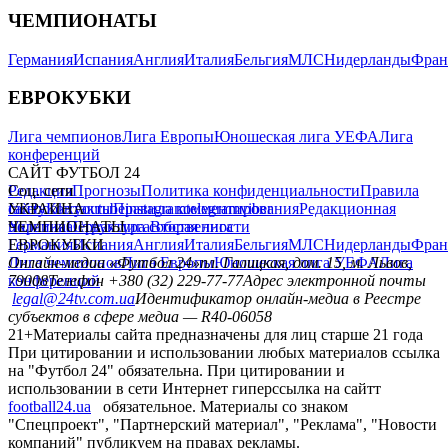
ЧЕМПИОНАТЫ
Германия
Испания
Англия
Италия
Бельгия
МЛС
Нидерланды
Фран
ЕВРОКУБКИ
Лига чемпионов
Лига Европы
Юношеская лига УЕФА
Лига
конференций
САЙТ ФУТБОЛ 24
Редакция
Соц. сети
Прогнозы
Политика конфиденциальности
Правила
сайту
facebook
УКРАИНА
Контакты
x
youtube
Правила комментирования
instagram
telegram
viber
Редакционная
политика
Украина
ЧЕМПИОНАТЫ
Первая лига
Структура собственности
Вторая лига
Германия
ЕВРОКУБКИ
Испания
Англия
Италия
Бельгия
МЛС
Нидерланды
Фран
Лига чемпионов
Онлайн-медиа «Футбол 24»
Лига Европы
пл. Галицкая, дом. 15, м. Львов,
Юношеская лига УЕФА
Лига
конференций
79008
Телефон +380 (32) 229-77-77
Адрес электронной почты
legal@24tv.com.ua
Идентификатор онлайн-медиа в Реестре
субъектов в сфере медиа — R40-06058
21+
Материалы сайта предназначены для лиц старше 21 года
При цитировании и использовании любых материалов ссылка
на "Футбол 24" обязательна. При цитировании и
использовании в сети Интернет гиперссылка на сайтт
football24.ua
обязательное. Материалы со знаком
"Спецпроект", "Партнерский материал", "Реклама", "Новости
компаний" публикуем на правах рекламы.