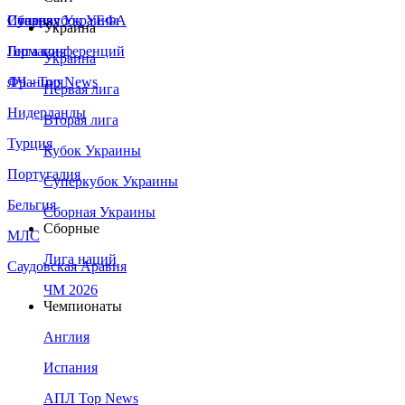
Сборная Украины
Италия
Суперкубок УЕФА
Украина
Германия
Лига конференций
Украина
Франция
ЛЧ - Top News
Первая лига
Нидерланды
Вторая лига
Турция
Кубок Украины
Португалия
Суперкубок Украины
Бельгия
Сборная Украины
Сборные
МЛС
Лига наций
Саудовская Аравия
ЧМ 2026
Чемпионаты
Англия
Испания
АПЛ Top News