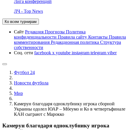
Лига конференций
ЛЧ - Top News
Ко всем турнирам
Сайт
Редакция
Прогнозы
Политика
конфиденциальности
Правила сайту
Контакты
Правила
комментирования
Редакционная политика
Структура
собственности
Соц. сети
facebook
x
youtube
instagram
telegram
viber
Футбол 24
Новости футбола
Мир
Камерун благодаря одноклубнику игрока сборной
Украины одолел ЮАР – Мбеумо и Ко в четвертьфинале
КАН сыграют с Марокко
Камерун благодаря одноклубнику игрока