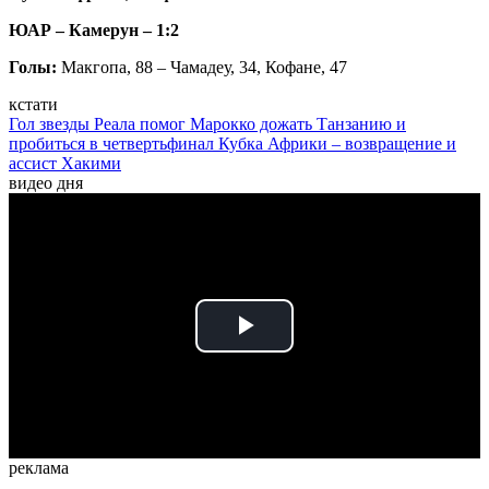
ЮАР – Камерун – 1:2
Голы:
Макгопа, 88 –
Чамадеу, 34, Кофане, 47
кстати
Гол звезды Реала помог Марокко дожать Танзанию и
пробиться в четвертьфинал Кубка Африки – возвращение и
ассист Хакими
видео дня
Play
Video
реклама