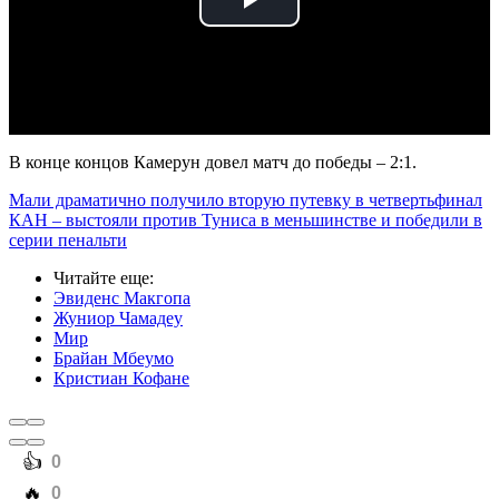
Play
Video
В конце концов Камерун довел матч до победы – 2:1.
Мали драматично получило вторую путевку в четвертьфинал
КАН – выстояли против Туниса в меньшинстве и победили в
серии пенальти
Читайте еще
:
Эвиденс Макгопа
Жуниор Чамадеу
Мир
Брайан Мбеумо
Кристиан Кофане
️👍
0
️🔥
0