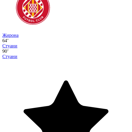
Жирона
64’
Стуани
90’
Стуани