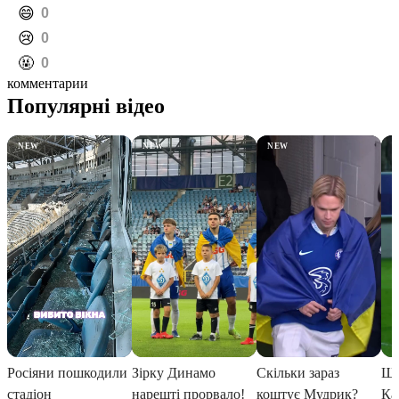
️😄
0
️😢
0
️🤬
0
комментарии