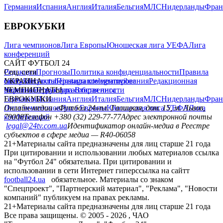
Германия
Испания
Англия
Италия
Бельгия
МЛС
Нидерланды
Фран
ЕВРОКУБКИ
Лига чемпионов
Лига Европы
Юношеская лига УЕФА
Лига
конференций
САЙТ ФУТБОЛ 24
Редакция
Соц. сети
Прогнозы
Политика конфиденциальности
Правила
сайту
facebook
УКРАИНА
Контакты
x
youtube
Правила комментирования
instagram
telegram
viber
Редакционная
политика
Украина
ЧЕМПИОНАТЫ
Первая лига
Структура собственности
Вторая лига
Германия
ЕВРОКУБКИ
Испания
Англия
Италия
Бельгия
МЛС
Нидерланды
Фран
Лига чемпионов
Онлайн-медиа «Футбол 24»
Лига Европы
пл. Галицкая, дом. 15, м. Львов,
Юношеская лига УЕФА
Лига
конференций
79008
Телефон +380 (32) 229-77-77
Адрес электронной почты
legal@24tv.com.ua
Идентификатор онлайн-медиа в Реестре
субъектов в сфере медиа — R40-06058
21+
Материалы сайта предназначены для лиц старше 21 года
При цитировании и использовании любых материалов ссылка
на "Футбол 24" обязательна. При цитировании и
использовании в сети Интернет гиперссылка на сайтт
football24.ua
обязательное. Материалы со знаком
"Спецпроект", "Партнерский материал", "Реклама", "Новости
компаний" публикуем на правах рекламы.
21+
Материалы сайта предназначены для лиц старше 21 года
Все права защищены. © 2005 -
2026
, ЧАО