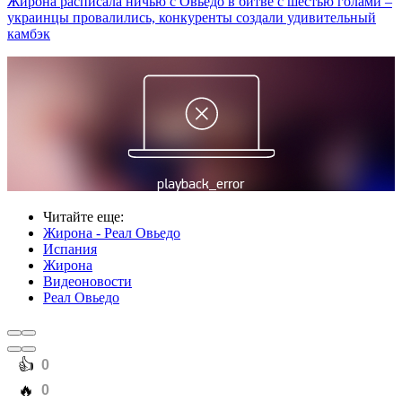
Жирона расписала ничью с Овьедо в битве с шестью голами –
украинцы провалились, конкуренты создали удивительный
камбэк
Читайте еще
:
Жирона - Реал Овьедо
Испания
Жирона
Видеоновости
Реал Овьедо
️👍
0
️🔥
0