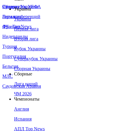
Сборная Украины
Италия
Суперкубок УЕФА
Украина
Германия
Лига конференций
Украина
Франция
ЛЧ - Top News
Первая лига
Нидерланды
Вторая лига
Турция
Кубок Украины
Португалия
Суперкубок Украины
Бельгия
Сборная Украины
Сборные
МЛС
Лига наций
Саудовская Аравия
ЧМ 2026
Чемпионаты
Англия
Испания
АПЛ Top News