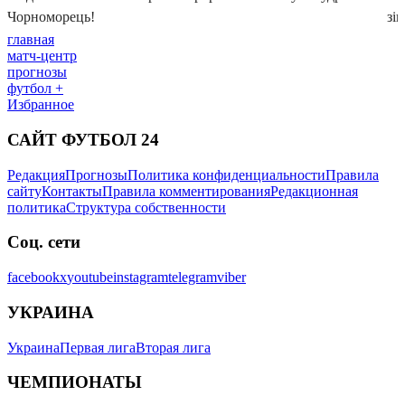
главная
матч-центр
прогнозы
футбол +
Избранное
САЙТ ФУТБОЛ 24
Редакция
Прогнозы
Политика конфиденциальности
Правила
сайту
Контакты
Правила комментирования
Редакционная
политика
Структура собственности
Соц. сети
facebook
x
youtube
instagram
telegram
viber
УКРАИНА
Украина
Первая лига
Вторая лига
ЧЕМПИОНАТЫ