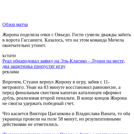
Обзор матча
Жирона поделила очки с Овьедо. Гости сумели дважды забить
в ворота Гассаниги. Казалось, что на этом команда Мичела
окончательно утонет.
кстати
Реал обнародовал заявку на Эль-Класико – Лунин на месте,
два защитника пропустят игру
реклама
Впрочем, Стуани вернул Жирону в игру, забив с 11-
метрового. Унаи на 83 минуте восстановил равновесие, а
перед финальным свистком капитан каталонцев оформил
дубль, реализовав второй пенальти. В конце концов Жирона
не смогла удержать победный счет.
Что касается Виктора Цыганкова и Владислава Ваната, то оба
украинца провели на поле 58 минут, но результативными
действиями не отметились.