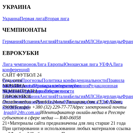
УКРАИНА
Украина
Первая лига
Вторая лига
ЧЕМПИОНАТЫ
Германия
Испания
Англия
Италия
Бельгия
МЛС
Нидерланды
Фран
ЕВРОКУБКИ
Лига чемпионов
Лига Европы
Юношеская лига УЕФА
Лига
конференций
САЙТ ФУТБОЛ 24
Редакция
Соц. сети
Прогнозы
Политика конфиденциальности
Правила
сайту
facebook
УКРАИНА
Контакты
x
youtube
Правила комментирования
instagram
telegram
viber
Редакционная
политика
Украина
ЧЕМПИОНАТЫ
Первая лига
Структура собственности
Вторая лига
Германия
ЕВРОКУБКИ
Испания
Англия
Италия
Бельгия
МЛС
Нидерланды
Фран
Лига чемпионов
Онлайн-медиа «Футбол 24»
Лига Европы
пл. Галицкая, дом. 15, м. Львов,
Юношеская лига УЕФА
Лига
конференций
79008
Телефон +380 (32) 229-77-77
Адрес электронной почты
legal@24tv.com.ua
Идентификатор онлайн-медиа в Реестре
субъектов в сфере медиа — R40-06058
21+
Материалы сайта предназначены для лиц старше 21 года
При цитировании и использовании любых материалов ссылка