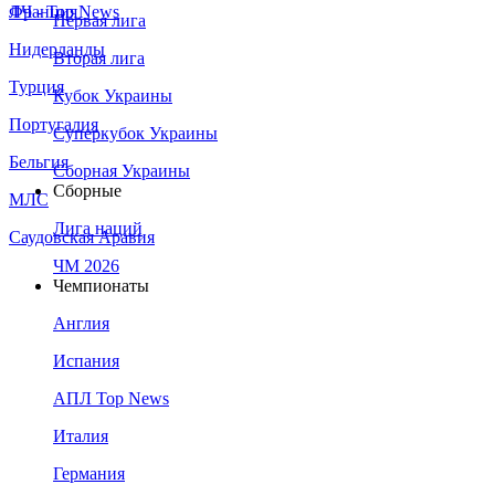
Франция
ЛЧ - Top News
Первая лига
Нидерланды
Вторая лига
Турция
Кубок Украины
Португалия
Суперкубок Украины
Бельгия
Сборная Украины
Сборные
МЛС
Лига наций
Саудовская Аравия
ЧМ 2026
Чемпионаты
Англия
Испания
АПЛ Top News
Италия
Германия