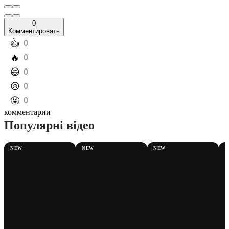
0
Комментировать
️👍
0
️🔥
0
️😄
0
️😢
0
️🤬
0
комментарии