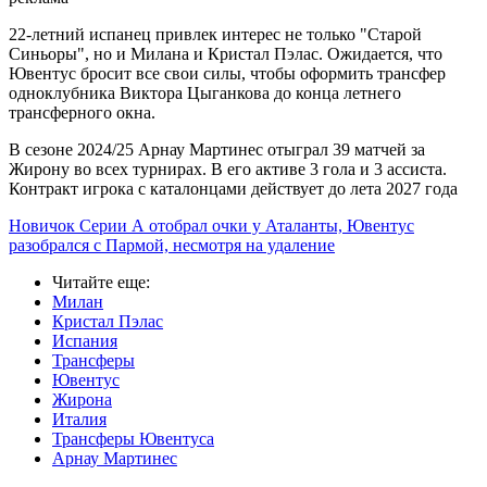
22-летний испанец привлек интерес не только "Старой
Синьоры", но и Милана и Кристал Пэлас. Ожидается, что
Ювентус бросит все свои силы, чтобы оформить трансфер
одноклубника Виктора Цыганкова до конца летнего
трансферного окна.
В сезоне 2024/25 Арнау Мартинес отыграл 39 матчей за
Жирону во всех турнирах. В его активе 3 гола и 3 ассиста.
Контракт игрока с каталонцами действует до лета 2027 года
Новичок Серии А отобрал очки у Аталанты, Ювентус
разобрался с Пармой, несмотря на удаление
Читайте еще
:
Милан
Кристал Пэлас
Испания
Трансферы
Ювентус
Жирона
Италия
Трансферы Ювентуса
Арнау Мартинес