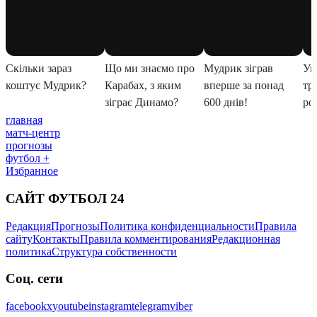
главная
матч-центр
прогнозы
футбол +
Избранное
САЙТ ФУТБОЛ 24
Редакция
Прогнозы
Политика конфиденциальности
Правила
сайту
Контакты
Правила комментирования
Редакционная
политика
Структура собственности
Соц. сети
facebook
x
youtube
instagram
telegram
viber