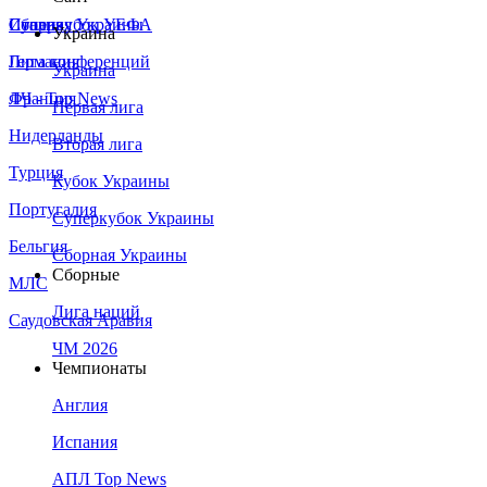
Сборная Украины
Италия
Суперкубок УЕФА
Украина
Германия
Лига конференций
Украина
Франция
ЛЧ - Top News
Первая лига
Нидерланды
Вторая лига
Турция
Кубок Украины
Португалия
Суперкубок Украины
Бельгия
Сборная Украины
Сборные
МЛС
Лига наций
Саудовская Аравия
ЧМ 2026
Чемпионаты
Англия
Испания
АПЛ Top News