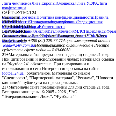
Лига чемпионов
Лига Европы
Юношеская лига УЕФА
Лига
конференций
САЙТ ФУТБОЛ 24
Редакция
Соц. сети
Прогнозы
Политика конфиденциальности
Правила
сайту
facebook
УКРАИНА
Контакты
x
youtube
Правила комментирования
instagram
telegram
viber
Редакционная
политика
Украина
ЧЕМПИОНАТЫ
Первая лига
Структура собственности
Вторая лига
Германия
ЕВРОКУБКИ
Испания
Англия
Италия
Бельгия
МЛС
Нидерланды
Фран
Лига чемпионов
Онлайн-медиа «Футбол 24»
Лига Европы
пл. Галицкая, дом. 15, м. Львов,
Юношеская лига УЕФА
Лига
конференций
79008
Телефон +380 (32) 229-77-77
Адрес электронной почты
legal@24tv.com.ua
Идентификатор онлайн-медиа в Реестре
субъектов в сфере медиа — R40-06058
21+
Материалы сайта предназначены для лиц старше 21 года
При цитировании и использовании любых материалов ссылка
на "Футбол 24" обязательна. При цитировании и
использовании в сети Интернет гиперссылка на сайтт
football24.ua
обязательное. Материалы со знаком
"Спецпроект", "Партнерский материал", "Реклама", "Новости
компаний" публикуем на правах рекламы.
21+
Материалы сайта предназначены для лиц старше 21 года
Все права защищены. © 2005 -
2026
, ЧАО
"Телерадиокомпания Люкс". "Футбол 24".