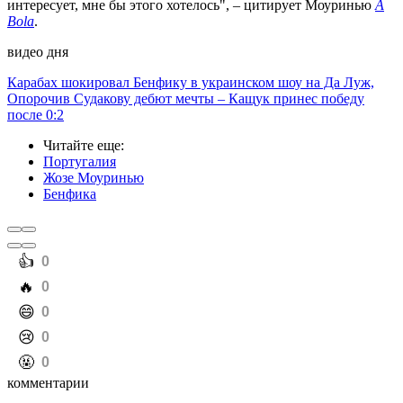
интересует, мне бы этого хотелось", – цитирует Моуринью
A
Bola
.
видео дня
Карабах шокировал Бенфику в украинском шоу на Да Луж,
Опорочив Судакову дебют мечты – Кащук принес победу
после 0:2
Читайте еще
:
Португалия
Жозе Моуринью
Бенфика
️👍
0
️🔥
0
️😄
0
️😢
0
️🤬
0
комментарии