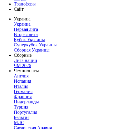
Трансферы
Сайт
Украина
Украина
Первая лига
Вторая лига
Кубок Украины
Суперкубок Украины
Сборная Украины
Сборные
Лига наций
ЧМ 2026
Чемпионаты
Англия
Испания
Италия
Германия
Франция
Нидерланды
Турция
Португалия
Бельгия
МЛС
Саудовская Аравия