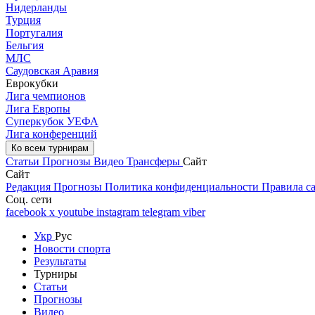
Нидерланды
Турция
Португалия
Бельгия
МЛС
Саудовская Аравия
Еврокубки
Лига чемпионов
Лига Европы
Суперкубок УЕФА
Лига конференций
Ко всем турнирам
Статьи
Прогнозы
Видео
Трансферы
Сайт
Сайт
Редакция
Прогнозы
Политика конфиденциальности
Правила с
Соц. сети
facebook
x
youtube
instagram
telegram
viber
Укр
Рус
Новости спорта
Результаты
Турниры
Статьи
Прогнозы
Видео