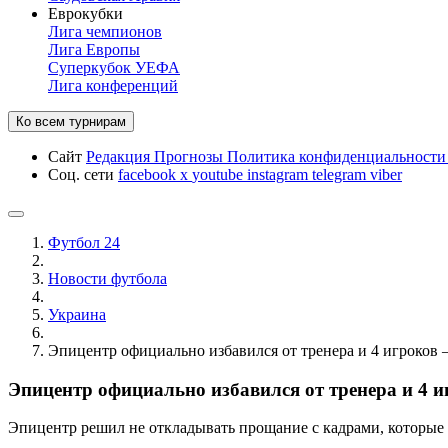
Еврокубки
Лига чемпионов
Лига Европы
Суперкубок УЕФА
Лига конференций
Ко всем турнирам
Сайт
Редакция
Прогнозы
Политика конфиденциальност
Соц. сети
facebook
x
youtube
instagram
telegram
viber
Футбол 24
Новости футбола
Украина
Эпицентр официально избавился от тренера и 4 игроков 
Эпицентр официально избавился от тренера и 4 и
Эпицентр решил не откладывать прощание с кадрами, которые 