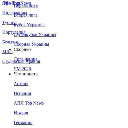
Франция
ЛЧ - Top News
Первая лига
Нидерланды
Вторая лига
Турция
Кубок Украины
Португалия
Суперкубок Украины
Бельгия
Сборная Украины
Сборные
МЛС
Лига наций
Саудовская Аравия
ЧМ 2026
Чемпионаты
Англия
Испания
АПЛ Top News
Италия
Германия