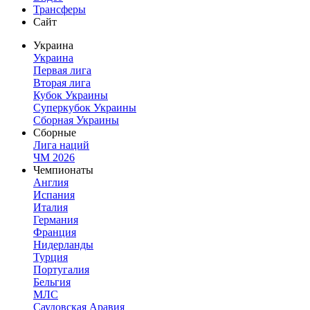
Трансферы
Сайт
Украина
Украина
Первая лига
Вторая лига
Кубок Украины
Суперкубок Украины
Сборная Украины
Сборные
Лига наций
ЧМ 2026
Чемпионаты
Англия
Испания
Италия
Германия
Франция
Нидерланды
Турция
Португалия
Бельгия
МЛС
Саудовская Аравия