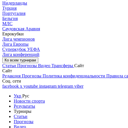
Нидерланды
Турция
Португалия
Бельгия
МЛС
Саудовская Аравия
Еврокубки
Лига чемпионов
Лига Европы
Суперкубок УЕФА
Лига конференций
Ко всем турнирам
Статьи
Прогнозы
Видео
Трансферы
Сайт
Сайт
Редакция
Прогнозы
Политика конфиденциальности
Правила с
Соц. сети
facebook
x
youtube
instagram
telegram
viber
Укр
Рус
Новости спорта
Результаты
Турниры
Статьи
Прогнозы
Видео