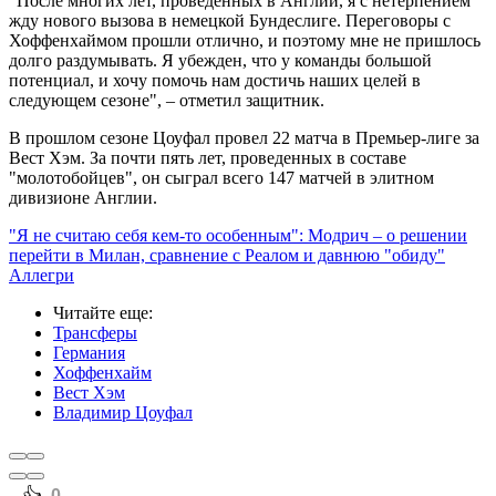
"После многих лет, проведенных в Англии, я с нетерпением
жду нового вызова в немецкой Бундеслиге. Переговоры с
Хоффенхаймом прошли отлично, и поэтому мне не пришлось
долго раздумывать. Я убежден, что у команды большой
потенциал, и хочу помочь нам достичь наших целей в
следующем сезоне", – отметил защитник.
В прошлом сезоне Цоуфал провел 22 матча в Премьер-лиге за
Вест Хэм. За почти пять лет, проведенных в составе
"молотобойцев", он сыграл всего 147 матчей в элитном
дивизионе Англии.
"Я не считаю себя кем-то особенным": Модрич – о решении
перейти в Милан, сравнение с Реалом и давнюю "обиду"
Аллегри
Читайте еще
:
Трансферы
Германия
Хоффенхайм
Вест Хэм
Владимир Цоуфал
0