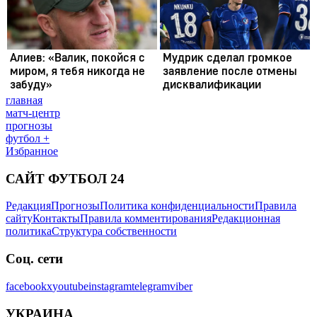
главная
матч-центр
прогнозы
футбол +
Избранное
САЙТ ФУТБОЛ 24
Редакция
Прогнозы
Политика конфиденциальности
Правила
сайту
Контакты
Правила комментирования
Редакционная
политика
Структура собственности
Соц. сети
facebook
x
youtube
instagram
telegram
viber
УКРАИНА