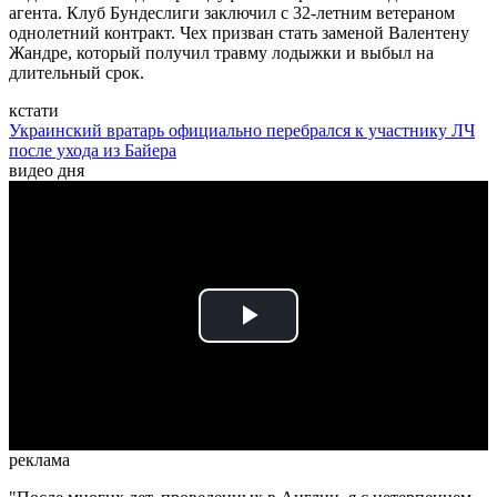
агента. Клуб Бундеслиги заключил с 32-летним ветераном
однолетний контракт. Чех призван стать заменой Валентену
Жандре, который получил травму лодыжки и выбыл на
длительный срок.
кстати
Украинский вратарь официально перебрался к участнику ЛЧ
после ухода из Байера
видео дня
Play
Video
реклама