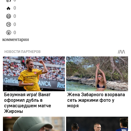
️👍
️🔥
0
️😄
0
️😢
0
️🤬
0
комментарии