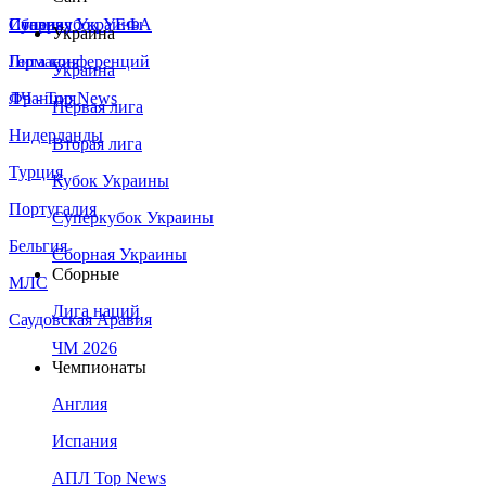
Сборная Украины
Италия
Суперкубок УЕФА
Украина
Германия
Лига конференций
Украина
Франция
ЛЧ - Top News
Первая лига
Нидерланды
Вторая лига
Турция
Кубок Украины
Португалия
Суперкубок Украины
Бельгия
Сборная Украины
Сборные
МЛС
Лига наций
Саудовская Аравия
ЧМ 2026
Чемпионаты
Англия
Испания
АПЛ Top News