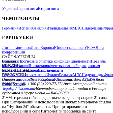
Украина
Первая лига
Вторая лига
ЧЕМПИОНАТЫ
Германия
Испания
Англия
Италия
Бельгия
МЛС
Нидерланды
Фран
ЕВРОКУБКИ
Лига чемпионов
Лига Европы
Юношеская лига УЕФА
Лига
конференций
САЙТ ФУТБОЛ 24
Редакция
Соц. сети
Прогнозы
Политика конфиденциальности
Правила
сайту
facebook
УКРАИНА
Контакты
x
youtube
Правила комментирования
instagram
telegram
viber
Редакционная
политика
Украина
ЧЕМПИОНАТЫ
Первая лига
Структура собственности
Вторая лига
Германия
ЕВРОКУБКИ
Испания
Англия
Италия
Бельгия
МЛС
Нидерланды
Фран
Лига чемпионов
Онлайн-медиа «Футбол 24»
Лига Европы
пл. Галицкая, дом. 15, м. Львов,
Юношеская лига УЕФА
Лига
конференций
79008
Телефон +380 (32) 229-77-77
Адрес электронной почты
legal@24tv.com.ua
Идентификатор онлайн-медиа в Реестре
субъектов в сфере медиа — R40-06058
21+
Материалы сайта предназначены для лиц старше 21 года
При цитировании и использовании любых материалов ссылка
на "Футбол 24" обязательна. При цитировании и
использовании в сети Интернет гиперссылка на сайтт