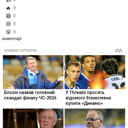
️👍
️🔥
0
️😄
0
️😢
0
️🤬
0
коментарі