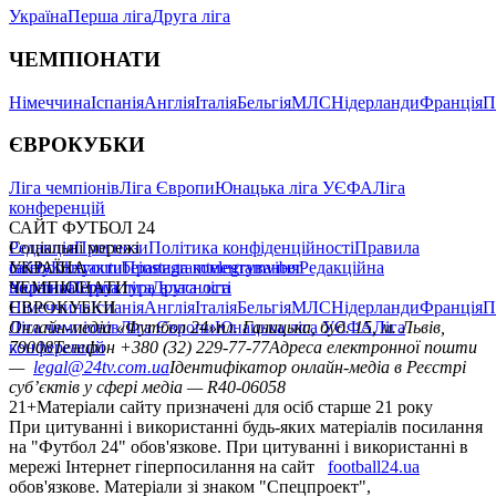
Україна
Перша ліга
Друга ліга
ЧЕМПІОНАТИ
Німеччина
Іспанія
Англія
Італія
Бельгія
МЛС
Нідерланди
Франція
П
ЄВРОКУБКИ
Ліга чемпіонів
Ліга Європи
Юнацька ліга УЄФА
Ліга
конференцій
САЙТ ФУТБОЛ 24
Редакція
Соціальні мережі
Прогнози
Політика конфіденційності
Правила
сайту
facebook
УКРАЇНА
Контакти
x
youtube
Правила коментування
instagram
telegram
viber
Редакційна
політика
Україна
ЧЕМПІОНАТИ
Перша ліга
Структура власності
Друга ліга
Німеччина
ЄВРОКУБКИ
Іспанія
Англія
Італія
Бельгія
МЛС
Нідерланди
Франція
П
Ліга чемпіонів
Онлайн-медіа «Футбол 24»
Ліга Європи
Юнацька ліга УЄФА
пл. Галицька, буд. 15, м. Львів,
Ліга
конференцій
79008
Телефон +380 (32) 229-77-77
Адреса електронної пошти
—
legal@24tv.com.ua
Ідентифікатор онлайн-медіа в Реєстрі
суб’єктів у сфері медіа — R40-06058
21+
Матеріали сайту призначені для осіб старше 21 року
При цитуванні і використанні будь-яких матеріалів посилання
на "Футбол 24" обов'язкове. При цитуванні і використанні в
мережі Інтернет гіперпосилання на сайт
football24.ua
обов'язкове. Матеріали зі знаком "Спецпроект",