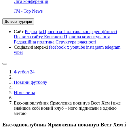
Ліга конференцій
ЛЧ - Top News
До всіх турнірів
Сайт
Редакція
Прогнози
Політика конфіденційності
Правила сайту
Контакти
Правила коментування
Редакційна політика
Структура власності
Соціальні мережі
facebook
x
youtube
instagram
telegram
viber
Футбол 24
Новини футболу
Німеччина
Екс-одноклубник Ярмоленка покинув Вест Хем і вже
знайшов собі новий клуб – його підписали з однією
метою
Екс-одноклубник Ярмоленка покинув Вест Хем і