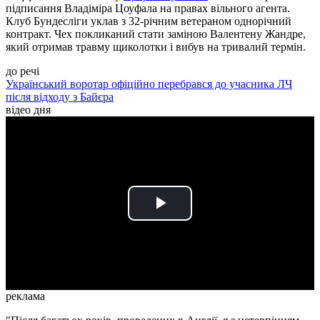
підписання Владіміра Цоуфала на правах вільного агента.
Клуб Бундесліги уклав з 32-річним ветераном однорічний
контракт. Чех покликаний стати заміною Валентену Жандре,
який отримав травму щиколотки і вибув на тривалий термін.
до речі
Український воротар офіційно перебрався до учасника ЛЧ
після відходу з Байєра
відео дня
Play
Video
реклама