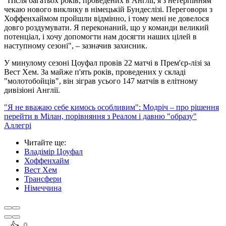
"Після багатьох років, проведених в Англії, я з нетерпінням
чекаю нового виклику в німецькій Бундеслізі. Переговори з
Хоффенхаймом пройшли відмінно, і тому мені не довелося
довго роздумувати. Я переконаний, що у команди великий
потенціал, і хочу допомогти нам досягти наших цілей в
наступному сезоні", – зазначив захисник.
У минулому сезоні Цоуфал провів 22 матчі в Прем'єр-лізі за
Вест Хем. За майже п'ять років, проведених у складі
"молотобойців", він зіграв усього 147 матчів в елітному
дивізіоні Англії.
"Я не вважаю себе кимось особливим": Модріч – про рішення
перейти в Мілан, порівняння з Реалом і давню "образу"
Аллегрі
Читайте ще
:
Владімір Цоуфал
Хоффенхайм
Вест Хем
Трансфери
Німеччина
0