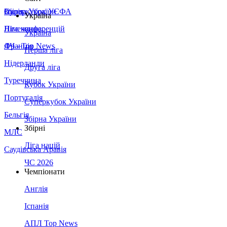
Збірна України
Італія
Суперкубок УЄФА
Україна
Німеччина
Ліга конференцій
Україна
Франція
ЛЧ - Top News
Перша ліга
Нідерланди
Друга ліга
Туреччина
Кубок України
Португалія
Суперкубок України
Бельгія
Збірна України
Збірні
МЛС
Ліга націй
Саудівська Аравія
ЧС 2026
Чемпіонати
Англія
Іспанія
АПЛ Top News