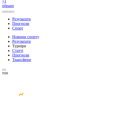
+
1
обране
Результати
Прогнози
Спорт
Новини спорту
Результати
Турніри
Статті
Прогнози
Трансфери
топ