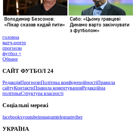
головна
матч-центр
прогнози
футбол +
Обране
САЙТ ФУТБОЛ 24
Редакція
Прогнози
Політика конфіденційності
Правила
сайту
Контакти
Правила коментування
Редакційна
політика
Структура власності
Соціальні мережі
facebook
x
youtube
instagram
telegram
viber
УКРАЇНА