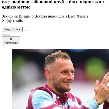
вже знайшов собі новий клуб – його підписали з
однією метою
Захисник Владімір Цоуфал перейшов з Вест Хема в
Хоффенхайм.
Поділитись
0
коментарі