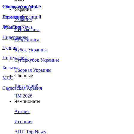
Сборная Украины
Италия
Суперкубок УЕФА
Украина
Германия
Лига конференций
Украина
Франция
ЛЧ - Top News
Первая лига
Нидерланды
Вторая лига
Турция
Кубок Украины
Португалия
Суперкубок Украины
Бельгия
Сборная Украины
Сборные
МЛС
Лига наций
Саудовская Аравия
ЧМ 2026
Чемпионаты
Англия
Испания
АПЛ Top News