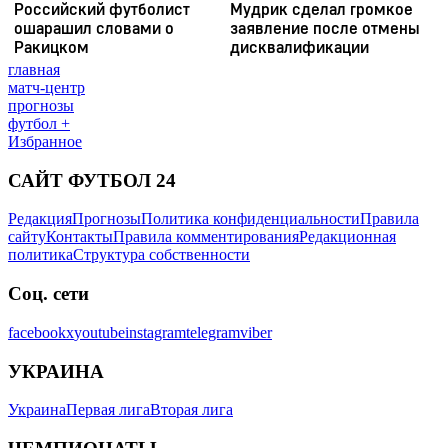
главная
матч-центр
прогнозы
футбол +
Избранное
САЙТ ФУТБОЛ 24
Редакция
Прогнозы
Политика конфиденциальности
Правила
сайту
Контакты
Правила комментирования
Редакционная
политика
Структура собственности
Соц. сети
facebook
x
youtube
instagram
telegram
viber
УКРАИНА
Украина
Первая лига
Вторая лига