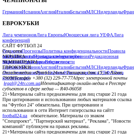
ЧЕМПИОНАТЫ
Германия
Испания
Англия
Италия
Бельгия
МЛС
Нидерланды
Фран
ЕВРОКУБКИ
Лига чемпионов
Лига Европы
Юношеская лига УЕФА
Лига
конференций
САЙТ ФУТБОЛ 24
Редакция
Соц. сети
Прогнозы
Политика конфиденциальности
Правила
сайту
facebook
УКРАИНА
Контакты
x
youtube
Правила комментирования
instagram
telegram
viber
Редакционная
политика
Украина
ЧЕМПИОНАТЫ
Первая лига
Структура собственности
Вторая лига
Германия
ЕВРОКУБКИ
Испания
Англия
Италия
Бельгия
МЛС
Нидерланды
Фран
Лига чемпионов
Онлайн-медиа «Футбол 24»
Лига Европы
пл. Галицкая, дом. 15, м. Львов,
Юношеская лига УЕФА
Лига
конференций
79008
Телефон +380 (32) 229-77-77
Адрес электронной почты
legal@24tv.com.ua
Идентификатор онлайн-медиа в Реестре
субъектов в сфере медиа — R40-06058
21+
Материалы сайта предназначены для лиц старше 21 года
При цитировании и использовании любых материалов ссылка
на "Футбол 24" обязательна. При цитировании и
использовании в сети Интернет гиперссылка на сайтт
football24.ua
обязательное. Материалы со знаком
"Спецпроект", "Партнерский материал", "Реклама", "Новости
компаний" публикуем на правах рекламы.
21+
Материалы сайта предназначены для лиц старше 21 года