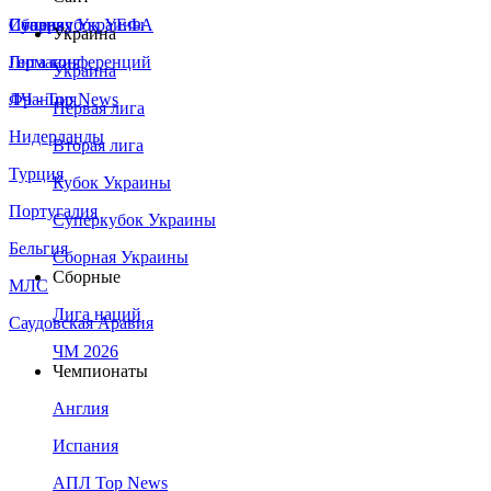
Сборная Украины
Италия
Суперкубок УЕФА
Украина
Германия
Лига конференций
Украина
Франция
ЛЧ - Top News
Первая лига
Нидерланды
Вторая лига
Турция
Кубок Украины
Португалия
Суперкубок Украины
Бельгия
Сборная Украины
Сборные
МЛС
Лига наций
Саудовская Аравия
ЧМ 2026
Чемпионаты
Англия
Испания
АПЛ Top News