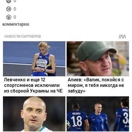
️😄
0
️😢
0
️🤬
0
комментарии