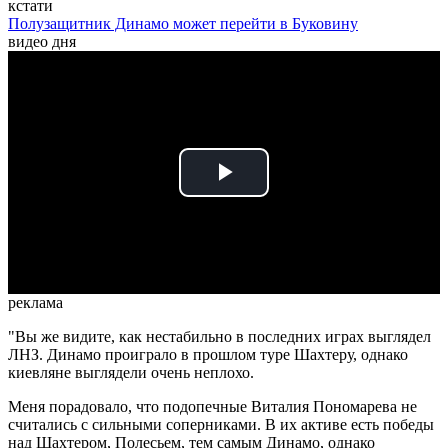
кстати
Полузащитник Динамо может перейти в Буковину
видео дня
Play
Video
реклама
"Вы же видите, как нестабильно в последних играх выглядел
ЛНЗ. Динамо проиграло в прошлом туре Шахтеру, однако
киевляне выглядели очень неплохо.
Меня порадовало, что подопечные Виталия Пономарева не
считались с сильными соперниками. В их активе есть победы
над Шахтером, Полесьем, тем самым Динамо, однако