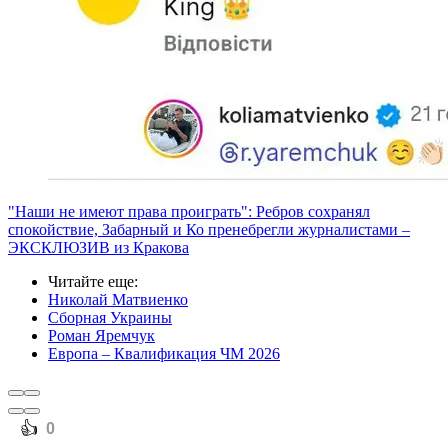
"Наши не имеют права проиграть": Ребров сохранял
спокойствие, Забарный и Ко пренебрегли журналистами –
ЭКСКЛЮЗИВ из Кракова
Читайте еще
:
Николай Матвиенко
Сборная Украины
Роман Яремчук
Европа – Квалификация ЧМ 2026
️👍
0