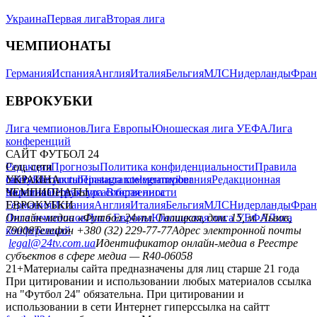
Украина
Первая лига
Вторая лига
ЧЕМПИОНАТЫ
Германия
Испания
Англия
Италия
Бельгия
МЛС
Нидерланды
Фран
ЕВРОКУБКИ
Лига чемпионов
Лига Европы
Юношеская лига УЕФА
Лига
конференций
САЙТ ФУТБОЛ 24
Редакция
Соц. сети
Прогнозы
Политика конфиденциальности
Правила
сайту
facebook
УКРАИНА
Контакты
x
youtube
Правила комментирования
instagram
telegram
viber
Редакционная
политика
Украина
ЧЕМПИОНАТЫ
Первая лига
Структура собственности
Вторая лига
Германия
ЕВРОКУБКИ
Испания
Англия
Италия
Бельгия
МЛС
Нидерланды
Фран
Лига чемпионов
Онлайн-медиа «Футбол 24»
Лига Европы
пл. Галицкая, дом. 15, м. Львов,
Юношеская лига УЕФА
Лига
конференций
79008
Телефон +380 (32) 229-77-77
Адрес электронной почты
legal@24tv.com.ua
Идентификатор онлайн-медиа в Реестре
субъектов в сфере медиа — R40-06058
21+
Материалы сайта предназначены для лиц старше 21 года
При цитировании и использовании любых материалов ссылка
на "Футбол 24" обязательна. При цитировании и
использовании в сети Интернет гиперссылка на сайтт