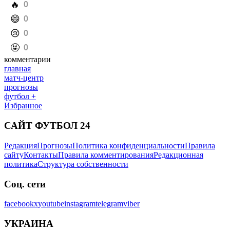
️🔥
0
️😄
0
️😢
0
️🤬
0
комментарии
главная
матч-центр
прогнозы
футбол +
Избранное
САЙТ ФУТБОЛ 24
Редакция
Прогнозы
Политика конфиденциальности
Правила
сайту
Контакты
Правила комментирования
Редакционная
политика
Структура собственности
Соц. сети
facebook
x
youtube
instagram
telegram
viber
УКРАИНА