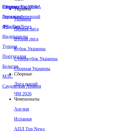
Сборная Украины
Италия
Суперкубок УЕФА
Украина
Германия
Лига конференций
Украина
Франция
ЛЧ - Top News
Первая лига
Нидерланды
Вторая лига
Турция
Кубок Украины
Португалия
Суперкубок Украины
Бельгия
Сборная Украины
Сборные
МЛС
Лига наций
Саудовская Аравия
ЧМ 2026
Чемпионаты
Англия
Испания
АПЛ Top News