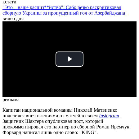
кстати
"Это – наше распиз**йство": Сабо резко раскритиковал
сборную Украины за пропущенный гол от Азербайджана
видео дня
Play
Video
реклама
Капитан национальной команды Николай Матвиенко
поделился впечатлениями от матчей в своем
Instagram
.
Защитник Шахтера опубликовал пост, который
прокомментировал его партнер по сборной Роман Яремчук.
Форвард написал лишь одно слово: "KING".