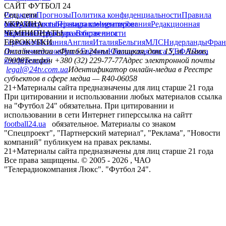
САЙТ ФУТБОЛ 24
Редакция
Соц. сети
Прогнозы
Политика конфиденциальности
Правила
сайту
facebook
УКРАИНА
Контакты
x
youtube
Правила комментирования
instagram
telegram
viber
Редакционная
политика
Украина
ЧЕМПИОНАТЫ
Первая лига
Структура собственности
Вторая лига
Германия
ЕВРОКУБКИ
Испания
Англия
Италия
Бельгия
МЛС
Нидерланды
Фран
Лига чемпионов
Онлайн-медиа «Футбол 24»
Лига Европы
пл. Галицкая, дом. 15, м. Львов,
Юношеская лига УЕФА
Лига
конференций
79008
Телефон +380 (32) 229-77-77
Адрес электронной почты
legal@24tv.com.ua
Идентификатор онлайн-медиа в Реестре
субъектов в сфере медиа — R40-06058
21+
Материалы сайта предназначены для лиц старше 21 года
При цитировании и использовании любых материалов ссылка
на "Футбол 24" обязательна. При цитировании и
использовании в сети Интернет гиперссылка на сайтт
football24.ua
обязательное. Материалы со знаком
"Спецпроект", "Партнерский материал", "Реклама", "Новости
компаний" публикуем на правах рекламы.
21+
Материалы сайта предназначены для лиц старше 21 года
Все права защищены. © 2005 -
2026
, ЧАО
"Телерадиокомпания Люкс". "Футбол 24".