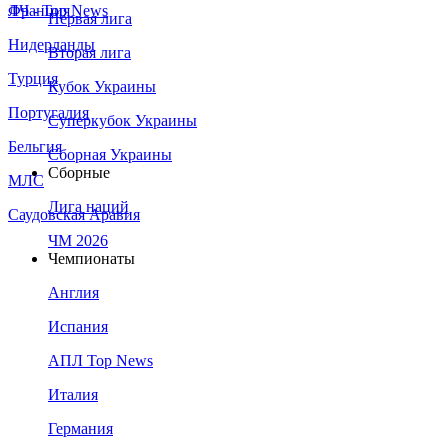
Франция
ЛЧ - Top News
Первая лига
Нидерланды
Вторая лига
Турция
Кубок Украины
Португалия
Суперкубок Украины
Бельгия
Сборная Украины
Сборные
МЛС
Лига наций
Саудовская Аравия
ЧМ 2026
Чемпионаты
Англия
Испания
АПЛ Top News
Италия
Германия