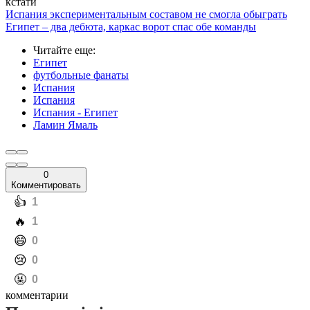
кстати
Испания экспериментальным составом не смогла обыграть
Египет – два дебюта, каркас ворот спас обе команды
Читайте еще
:
Египет
футбольные фанаты
Испания
Испания
Испания - Египет
Ламин Ямаль
0
Комментировать
️👍
1
️🔥
1
️😄
0
️😢
0
️🤬
0
комментарии