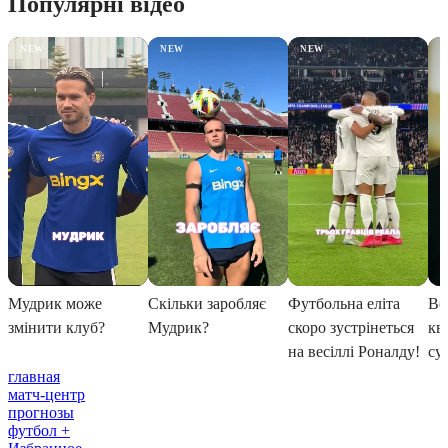
главная
матч-центр
прогнозы
футбол +