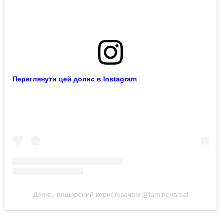
Переглянути цей допис в Instagram
Допис, поширений користувачем @lamineyamal