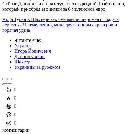
Сейчас Даниил Сикан выступает за турецкий Трабзонспор,
который приобрел его зимой за 6 миллионов евро.
Арда Туран в Шахтере как смелый эксперимент – задача
вернуть ЛЧ немедленно, микс двух топовых тренеров и
горячая удача
Читайте еще
:
Украина
Игорь Йовичевич
Даниил Сикан
Шахтер
Украинцы за рубежом
️👍
0
️🔥
0
️😄
0
️😢
0
️🤬
0
комментарии