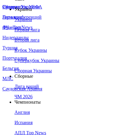
Сборная Украины
Италия
Суперкубок УЕФА
Украина
Германия
Лига конференций
Украина
Франция
ЛЧ - Top News
Первая лига
Нидерланды
Вторая лига
Турция
Кубок Украины
Португалия
Суперкубок Украины
Бельгия
Сборная Украины
Сборные
МЛС
Лига наций
Саудовская Аравия
ЧМ 2026
Чемпионаты
Англия
Испания
АПЛ Top News