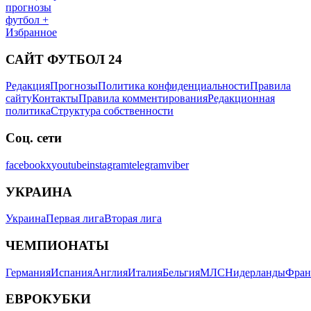
прогнозы
футбол +
Избранное
САЙТ ФУТБОЛ 24
Редакция
Прогнозы
Политика конфиденциальности
Правила
сайту
Контакты
Правила комментирования
Редакционная
политика
Структура собственности
Соц. сети
facebook
x
youtube
instagram
telegram
viber
УКРАИНА
Украина
Первая лига
Вторая лига
ЧЕМПИОНАТЫ
Германия
Испания
Англия
Италия
Бельгия
МЛС
Нидерланды
Фран
ЕВРОКУБКИ