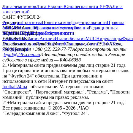
Лига чемпионов
Лига Европы
Юношеская лига УЕФА
Лига
конференций
САЙТ ФУТБОЛ 24
Редакция
Соц. сети
Прогнозы
Политика конфиденциальности
Правила
сайту
facebook
УКРАИНА
Контакты
x
youtube
Правила комментирования
instagram
telegram
viber
Редакционная
политика
Украина
ЧЕМПИОНАТЫ
Первая лига
Структура собственности
Вторая лига
Германия
ЕВРОКУБКИ
Испания
Англия
Италия
Бельгия
МЛС
Нидерланды
Фран
Лига чемпионов
Онлайн-медиа «Футбол 24»
Лига Европы
пл. Галицкая, дом. 15, м. Львов,
Юношеская лига УЕФА
Лига
конференций
79008
Телефон +380 (32) 229-77-77
Адрес электронной почты
legal@24tv.com.ua
Идентификатор онлайн-медиа в Реестре
субъектов в сфере медиа — R40-06058
21+
Материалы сайта предназначены для лиц старше 21 года
При цитировании и использовании любых материалов ссылка
на "Футбол 24" обязательна. При цитировании и
использовании в сети Интернет гиперссылка на сайтт
football24.ua
обязательное. Материалы со знаком
"Спецпроект", "Партнерский материал", "Реклама", "Новости
компаний" публикуем на правах рекламы.
21+
Материалы сайта предназначены для лиц старше 21 года
Все права защищены. © 2005 -
2026
, ЧАО
"Телерадиокомпания Люкс". "Футбол 24".