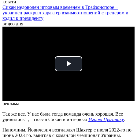
кстати
Сикан недоволен игровым временем в Трабзонспоре –
украинец раскрыл характер взаимоотношений с тренером и
ходил к президенту
видео дня
Play
Video
реклама
Так же все. У нас была тогда команда очень хорошая. Все
удивились"
, – сказал Сикан в интервью
Игорю Цыганику
.
Напомним, Йовичевич возглавлял Шахтер с июля 2022-го по
июнь 2023-го, выиграв с командой чемпионат Украины.