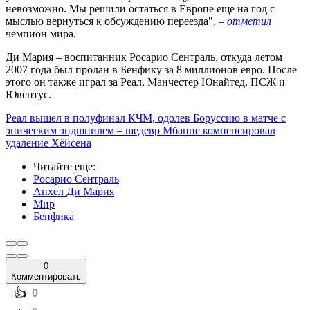
невозможно. Мы решили остаться в Европе еще на год с
мыслью вернуться к обсуждению переезда", –
отметил
чемпион мира.
Ди Мария – воспитанник Росарио Сентраль, откуда летом
2007 года был продан в Бенфику за 8 миллионов евро. После
этого он также играл за Реал, Манчестер Юнайтед, ПСЖ и
Ювентус.
Реал вышел в полуфинал КЧМ, одолев Боруссию в матче с
эпическим эндшпилем – шедевр Мбаппе компенсировал
удаление Хёйсена
Читайте еще
:
Росарио Сентраль
Анхел Ди Мария
Мир
Бенфика
0
Комментировать
️👍
0