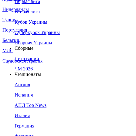
Первая лига
Нидерланды
Вторая лига
Турция
Кубок Украины
Португалия
Суперкубок Украины
Бельгия
Сборная Украины
Сборные
МЛС
Лига наций
Саудовская Аравия
ЧМ 2026
Чемпионаты
Англия
Испания
АПЛ Top News
Италия
Германия