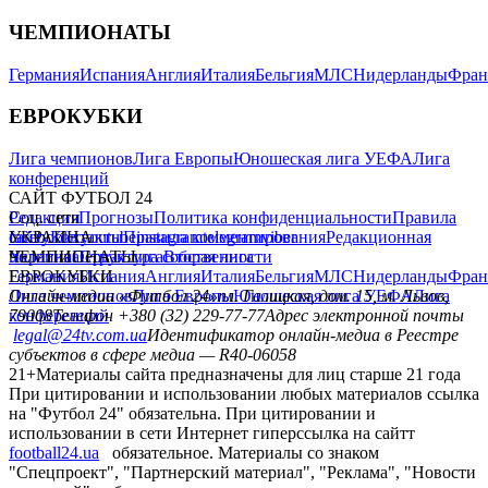
ЧЕМПИОНАТЫ
Германия
Испания
Англия
Италия
Бельгия
МЛС
Нидерланды
Фран
ЕВРОКУБКИ
Лига чемпионов
Лига Европы
Юношеская лига УЕФА
Лига
конференций
САЙТ ФУТБОЛ 24
Редакция
Соц. сети
Прогнозы
Политика конфиденциальности
Правила
сайту
facebook
УКРАИНА
Контакты
x
youtube
Правила комментирования
instagram
telegram
viber
Редакционная
политика
Украина
ЧЕМПИОНАТЫ
Первая лига
Структура собственности
Вторая лига
Германия
ЕВРОКУБКИ
Испания
Англия
Италия
Бельгия
МЛС
Нидерланды
Фран
Лига чемпионов
Онлайн-медиа «Футбол 24»
Лига Европы
пл. Галицкая, дом. 15, м. Львов,
Юношеская лига УЕФА
Лига
конференций
79008
Телефон +380 (32) 229-77-77
Адрес электронной почты
legal@24tv.com.ua
Идентификатор онлайн-медиа в Реестре
субъектов в сфере медиа — R40-06058
21+
Материалы сайта предназначены для лиц старше 21 года
При цитировании и использовании любых материалов ссылка
на "Футбол 24" обязательна. При цитировании и
использовании в сети Интернет гиперссылка на сайтт
football24.ua
обязательное. Материалы со знаком
"Спецпроект", "Партнерский материал", "Реклама", "Новости