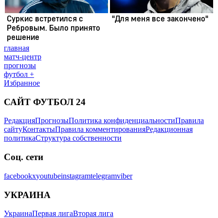
главная
матч-центр
прогнозы
футбол +
Избранное
САЙТ ФУТБОЛ 24
Редакция
Прогнозы
Политика конфиденциальности
Правила
сайту
Контакты
Правила комментирования
Редакционная
политика
Структура собственности
Соц. сети
facebook
x
youtube
instagram
telegram
viber
УКРАИНА
Украина
Первая лига
Вторая лига