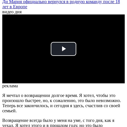
Ди Мария официально вернулся в родную команду после 18
лет в Европе
видео дня
Play
Video
реклама
Я мечтал о возвращении долгое время. Я хотел, чтобы это
произошло быстрее, но, к сожалению, это было невозможно.
Теперь все закончилось, и сегодня я здесь, счастлив со своей
семьей.
Возвращение всегда было у меня на уме, с того дня, как я
уехал. Я хотел этого и в прошлом году, но это было