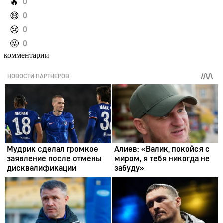
️🔥
0
️😄
0
️😢
0
️🤬
0
комментарии