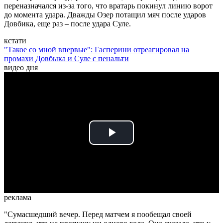
переназначался из-за того, что вратарь покинул линию ворот
до момента удара. Дважды Озер потащил мяч после ударов
Довбика, еще раз – после удара Суле.
кстати
"Такое со мной впервые": Гасперини отреагировал на
промахи Довбыка и Суле с пенальти
видео дня
Play
Video
реклама
"Сумасшедший вечер. Перед матчем я пообещал своей