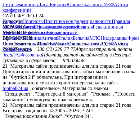
Лига чемпионов
Лига Европы
Юношеская лига УЕФА
Лига
конференций
САЙТ ФУТБОЛ 24
Редакция
Соц. сети
Прогнозы
Политика конфиденциальности
Правила
сайту
facebook
УКРАИНА
Контакты
x
youtube
Правила комментирования
instagram
telegram
viber
Редакционная
политика
Украина
ЧЕМПИОНАТЫ
Первая лига
Структура собственности
Вторая лига
Германия
ЕВРОКУБКИ
Испания
Англия
Италия
Бельгия
МЛС
Нидерланды
Фран
Лига чемпионов
Онлайн-медиа «Футбол 24»
Лига Европы
пл. Галицкая, дом. 15, м. Львов,
Юношеская лига УЕФА
Лига
конференций
79008
Телефон +380 (32) 229-77-77
Адрес электронной почты
legal@24tv.com.ua
Идентификатор онлайн-медиа в Реестре
субъектов в сфере медиа — R40-06058
21+
Материалы сайта предназначены для лиц старше 21 года
При цитировании и использовании любых материалов ссылка
на "Футбол 24" обязательна. При цитировании и
использовании в сети Интернет гиперссылка на сайтт
football24.ua
обязательное. Материалы со знаком
"Спецпроект", "Партнерский материал", "Реклама", "Новости
компаний" публикуем на правах рекламы.
21+
Материалы сайта предназначены для лиц старше 21 года
Все права защищены. © 2005 -
2026
, ЧАО
"Телерадиокомпания Люкс". "Футбол 24".