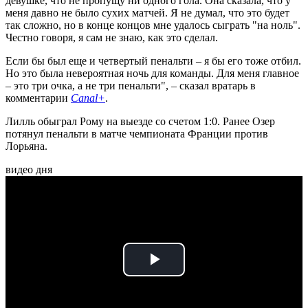
девушке, что не пропущу ни одного гола. Она сказала, что у
меня давно не было сухих матчей. Я не думал, что это будет
так сложно, но в конце концов мне удалось сыграть "на ноль".
Честно говоря, я сам не знаю, как это сделал.
Если бы был еще и четвертый пенальти – я бы его тоже отбил.
Но это была невероятная ночь для команды. Для меня главное
– это три очка, а не три пенальти", – сказал вратарь в
комментарии
Canal+
.
Лилль обыграл Рому на выезде со счетом 1:0. Ранее Озер
потянул пенальти в матче чемпионата Франции против
Лорьяна.
видео дня
Play
Video