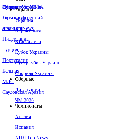
Сборная Украины
Италия
Суперкубок УЕФА
Украина
Германия
Лига конференций
Украина
Франция
ЛЧ - Top News
Первая лига
Нидерланды
Вторая лига
Турция
Кубок Украины
Португалия
Суперкубок Украины
Бельгия
Сборная Украины
Сборные
МЛС
Лига наций
Саудовская Аравия
ЧМ 2026
Чемпионаты
Англия
Испания
АПЛ Top News