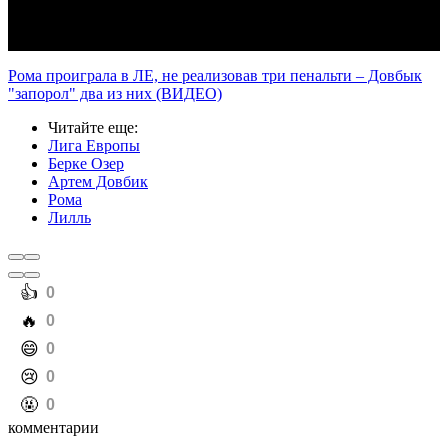
Рома проиграла в ЛЕ, не реализовав три пенальти – Довбык
"запорол" два из них (ВИДЕО)
Читайте еще
:
Лига Европы
Берке Озер
Артем Довбик
Рома
Лилль
️👍
0
️🔥
0
️😄
0
️😢
0
️🤬
0
комментарии