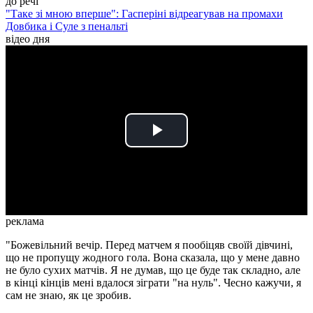
до речі
"Таке зі мною вперше": Гасперіні відреагував на промахи
Довбика і Суле з пенальті
відео дня
Play
Video
реклама
"Божевільний вечір. Перед матчем я пообіцяв своїй дівчині,
що не пропущу жодного гола. Вона сказала, що у мене давно
не було сухих матчів. Я не думав, що це буде так складно, але
в кінці кінців мені вдалося зіграти "на нуль". Чесно кажучи, я
сам не знаю, як це зробив.