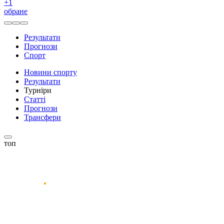
+
1
обране
Результати
Прогнози
Спорт
Новини спорту
Результати
Турніри
Статті
Прогнози
Трансфери
топ