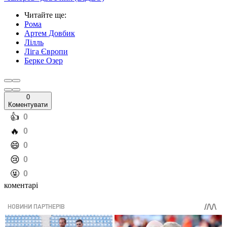
Читайте ще
:
Рома
Артем Довбик
Лілль
Ліга Європи
Берке Озер
0
Коментувати
️👍
0
️🔥
0
️😄
0
️😢
0
️🤬
0
коментарі