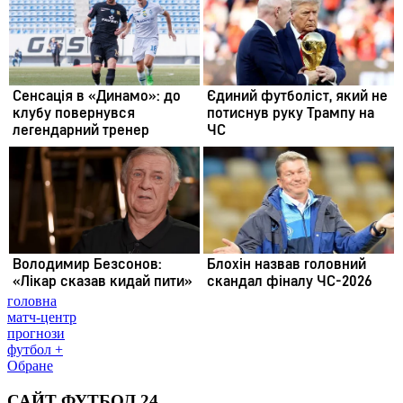
головна
матч-центр
прогнози
футбол +
Обране
САЙТ ФУТБОЛ 24