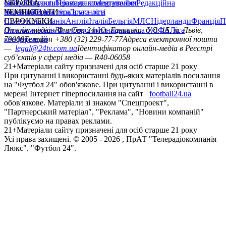
сайту
facebook
УКРАЇНА
Контакти
x
youtube
Правила коментування
instagram
telegram
viber
Редакційна
політика
Україна
ЧЕМПІОНАТИ
Перша ліга
Структура власності
Друга ліга
Німеччина
ЄВРОКУБКИ
Іспанія
Англія
Італія
Бельгія
МЛС
Нідерланди
Франція
П
Ліга чемпіонів
Онлайн-медіа «Футбол 24»
Ліга Європи
Юнацька ліга УЄФА
пл. Галицька, буд. 15, м. Львів,
Ліга
конференцій
79008
Телефон +380 (32) 229-77-77
Адреса електронної пошти
—
legal@24tv.com.ua
Ідентифікатор онлайн-медіа в Реєстрі
суб’єктів у сфері медіа — R40-06058
21+
Матеріали сайту призначені для осіб старше 21 року
При цитуванні і використанні будь-яких матеріалів посилання
на "Футбол 24" обов'язкове. При цитуванні і використанні в
мережі Інтернет гіперпосилання на сайт
football24.ua
обов'язкове. Матеріали зі знаком "Спецпроект",
"Партнерський матеріал", "Реклама", "Новини компаній"
публікуємо на правах реклами.
21+
Матеріали сайту призначені для осіб старше 21 року
Усi права захищенi. © 2005 -
2026
, ПрАТ "Телерадіокомпанія
Люкс". "Футбол 24".