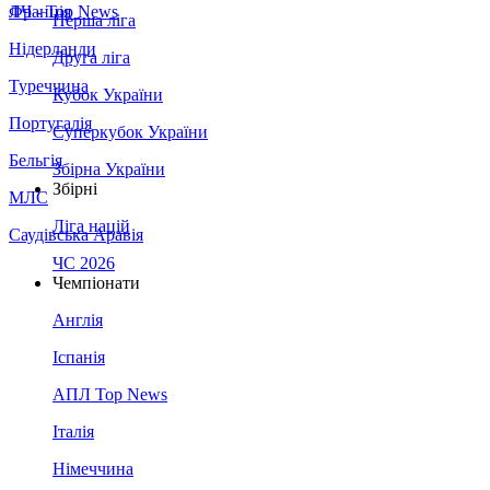
Франція
ЛЧ - Top News
Перша ліга
Нідерланди
Друга ліга
Туреччина
Кубок України
Португалія
Суперкубок України
Бельгія
Збірна України
Збірні
МЛС
Ліга націй
Саудівська Аравія
ЧС 2026
Чемпіонати
Англія
Іспанія
АПЛ Top News
Італія
Німеччина