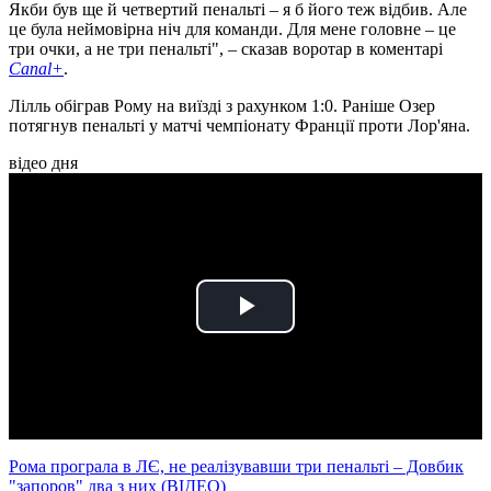
Якби був ще й четвертий пенальті – я б його теж відбив. Але
це була неймовірна ніч для команди. Для мене головне – це
три очки, а не три пенальті", – сказав воротар в коментарі
Canal+
.
Лілль обіграв Рому на виїзді з рахунком 1:0. Раніше Озер
потягнув пенальті у матчі чемпіонату Франції проти Лор'яна.
відео дня
Play
Video
Рома програла в ЛЄ, не реалізувавши три пенальті – Довбик
"запоров" два з них (ВІДЕО)