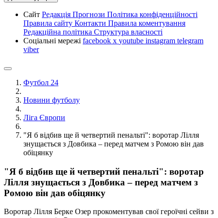
Сайт
Редакція
Прогнози
Політика конфіденційності
Правила сайту
Контакти
Правила коментування
Редакційна політика
Структура власності
Соціальні мережі
facebook
x
youtube
instagram
telegram
viber
Футбол 24
Новини футболу
Ліга Європи
"Я б відбив ще й четвертий пенальті": воротар Лілля
знущається з Довбика – перед матчем з Ромою він дав
обіцянку
"Я б відбив ще й четвертий пенальті": воротар
Лілля знущається з Довбика – перед матчем з
Ромою він дав обіцянку
Воротар Лілля Берке Озер прокоментував свої героїчні сейви з