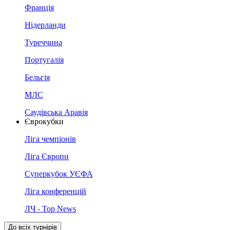
Франція
Нідерланди
Туреччина
Португалія
Бельгія
МЛС
Саудівська Аравія
Єврокубки
Ліга чемпіонів
Ліга Європи
Суперкубок УЄФА
Ліга конференцій
ЛЧ - Top News
До всіх турнірів