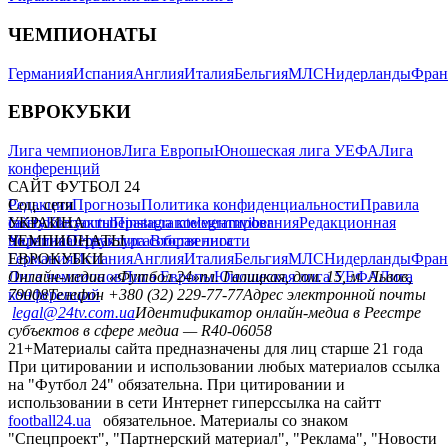
ЧЕМПИОНАТЫ
Германия
Испания
Англия
Италия
Бельгия
МЛС
Нидерланды
Фран
ЕВРОКУБКИ
Лига чемпионов
Лига Европы
Юношеская лига УЕФА
Лига
конференций
САЙТ ФУТБОЛ 24
Редакция
Соц. сети
Прогнозы
Политика конфиденциальности
Правила
сайту
facebook
УКРАИНА
Контакты
x
youtube
Правила комментирования
instagram
telegram
viber
Редакционная
политика
Украина
ЧЕМПИОНАТЫ
Первая лига
Структура собственности
Вторая лига
Германия
ЕВРОКУБКИ
Испания
Англия
Италия
Бельгия
МЛС
Нидерланды
Фран
Лига чемпионов
Онлайн-медиа «Футбол 24»
Лига Европы
пл. Галицкая, дом. 15, м. Львов,
Юношеская лига УЕФА
Лига
конференций
79008
Телефон +380 (32) 229-77-77
Адрес электронной почты
legal@24tv.com.ua
Идентификатор онлайн-медиа в Реестре
субъектов в сфере медиа — R40-06058
21+
Материалы сайта предназначены для лиц старше 21 года
При цитировании и использовании любых материалов ссылка
на "Футбол 24" обязательна. При цитировании и
использовании в сети Интернет гиперссылка на сайтт
football24.ua
обязательное. Материалы со знаком
"Спецпроект", "Партнерский материал", "Реклама", "Новости