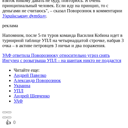
взяток никому давать не буду, повторюсь. Я очень
принципиальный человек. Если иду на принцип, то с
деньгами не считаюсь", – сказал Поворознюк в комментарии
Українському футболу
.
реклама
Напомним, после 5-ти туров команда Василия Кобина идет в
турнирной таблице УПЛ на четырнадцатой строчке, набрав 3
очка – в активе петровцев 3 ничьи и два поражения.
УАФ ответила Поворознюку относительно угроз снять
Ингулец с розыгрыша УПЛ – на шантаж никто не поддастся
Читайте еще
:
Андрей Павелко
Александр Поворознюк
Украина
УПЛ
Андрей Шевченко
УАФ
️👍
0