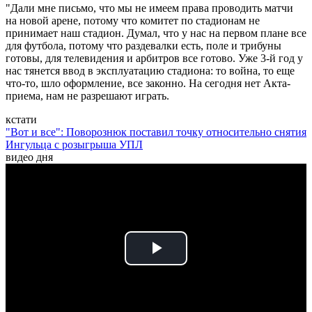
"Дали мне письмо, что мы не имеем права проводить матчи
на новой арене, потому что комитет по стадионам не
принимает наш стадион. Думал, что у нас на первом плане все
для футбола, потому что раздевалки есть, поле и трибуны
готовы, для телевидения и арбитров все готово. Уже 3-й год у
нас тянется ввод в эксплуатацию стадиона: то война, то еще
что-то, шло оформление, все законно. На сегодня нет Акта-
приема, нам не разрешают играть.
кстати
"Вот и все": Поворознюк поставил точку относительно снятия
Ингульца с розыгрыша УПЛ
видео дня
Play
Video