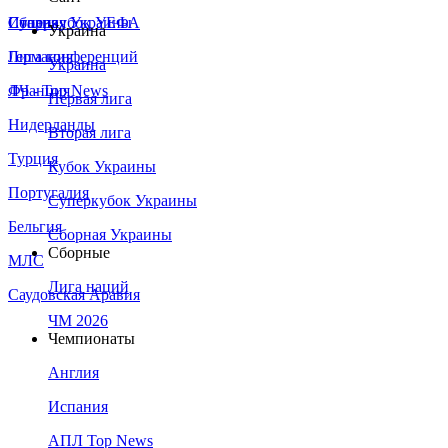
Сборная Украины
Италия
Суперкубок УЕФА
Украина
Германия
Лига конференций
Украина
Франция
ЛЧ - Top News
Первая лига
Нидерланды
Вторая лига
Турция
Кубок Украины
Португалия
Суперкубок Украины
Бельгия
Сборная Украины
Сборные
МЛС
Лига наций
Саудовская Аравия
ЧМ 2026
Чемпионаты
Англия
Испания
АПЛ Top News