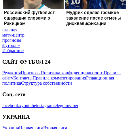
главная
матч-центр
прогнозы
футбол +
Избранное
САЙТ ФУТБОЛ 24
Редакция
Прогнозы
Политика конфиденциальности
Правила
сайту
Контакты
Правила комментирования
Редакционная
политика
Структура собственности
Соц. сети
facebook
x
youtube
instagram
telegram
viber
УКРАИНА
Украина
Первая лига
Вторая лига