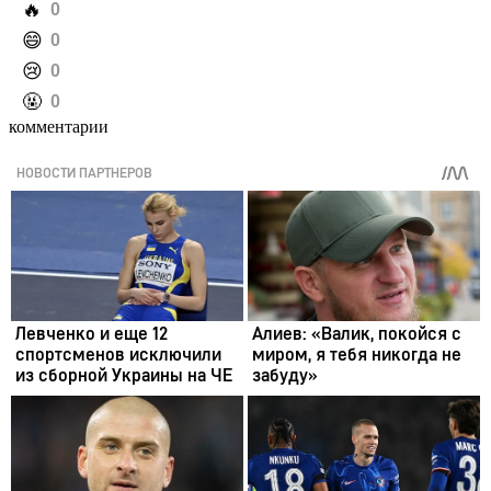
️🔥
0
️😄
0
️😢
0
️🤬
0
комментарии