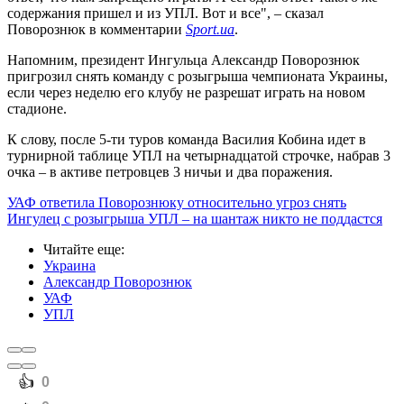
содержания пришел и из УПЛ. Вот и все", – сказал
Поворознюк в комментарии
Sport.ua
.
Напомним, президент Ингульца Александр Поворознюк
пригрозил снять команду с розыгрыша чемпионата Украины,
если через неделю его клубу не разрешат играть на новом
стадионе.
К слову, после 5-ти туров команда Василия Кобина идет в
турнирной таблице УПЛ на четырнадцатой строчке, набрав 3
очка – в активе петровцев 3 ничьи и два поражения.
УАФ ответила Поворознюку относительно угроз снять
Ингулец с розыгрыша УПЛ – на шантаж никто не поддастся
Читайте еще
:
Украина
Александр Поворознюк
УАФ
УПЛ
️👍
0