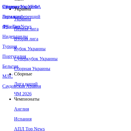
Сборная Украины
Италия
Суперкубок УЕФА
Украина
Германия
Лига конференций
Украина
Франция
ЛЧ - Top News
Первая лига
Нидерланды
Вторая лига
Турция
Кубок Украины
Португалия
Суперкубок Украины
Бельгия
Сборная Украины
Сборные
МЛС
Лига наций
Саудовская Аравия
ЧМ 2026
Чемпионаты
Англия
Испания
АПЛ Top News