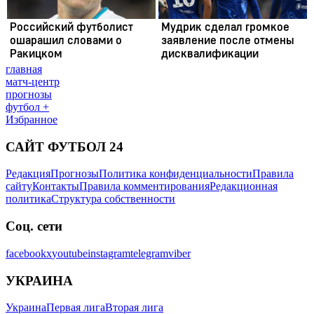
главная
матч-центр
прогнозы
футбол +
Избранное
САЙТ ФУТБОЛ 24
Редакция
Прогнозы
Политика конфиденциальности
Правила
сайту
Контакты
Правила комментирования
Редакционная
политика
Структура собственности
Соц. сети
facebook
x
youtube
instagram
telegram
viber
УКРАИНА
Украина
Первая лига
Вторая лига