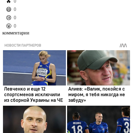
️🔥
0
️😄
0
️😢
0
️🤬
0
комментарии