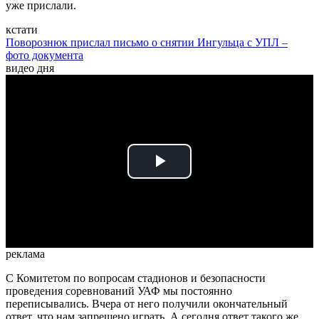
уже прислали.
кстати
Поворознюк прислал письмо о снятии Ингульца с УПЛ –
фото документа
видео дня
Play
Video
реклама
С Комитетом по вопросам стадионов и безопасности
проведения соревнований УАФ мы постоянно
переписывались. Вчера от него получили окончательный
ответ, что нам запрещено играть. А сегодня ответ такого же