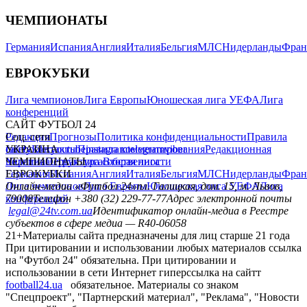
ЧЕМПИОНАТЫ
Германия
Испания
Англия
Италия
Бельгия
МЛС
Нидерланды
Фран
ЕВРОКУБКИ
Лига чемпионов
Лига Европы
Юношеская лига УЕФА
Лига
конференций
САЙТ ФУТБОЛ 24
Редакция
Соц. сети
Прогнозы
Политика конфиденциальности
Правила
сайту
facebook
УКРАИНА
Контакты
x
youtube
Правила комментирования
instagram
telegram
viber
Редакционная
политика
Украина
ЧЕМПИОНАТЫ
Первая лига
Структура собственности
Вторая лига
Германия
ЕВРОКУБКИ
Испания
Англия
Италия
Бельгия
МЛС
Нидерланды
Фран
Лига чемпионов
Онлайн-медиа «Футбол 24»
Лига Европы
пл. Галицкая, дом. 15, м. Львов,
Юношеская лига УЕФА
Лига
конференций
79008
Телефон +380 (32) 229-77-77
Адрес электронной почты
legal@24tv.com.ua
Идентификатор онлайн-медиа в Реестре
субъектов в сфере медиа — R40-06058
21+
Материалы сайта предназначены для лиц старше 21 года
При цитировании и использовании любых материалов ссылка
на "Футбол 24" обязательна. При цитировании и
использовании в сети Интернет гиперссылка на сайтт
football24.ua
обязательное. Материалы со знаком
"Спецпроект", "Партнерский материал", "Реклама", "Новости