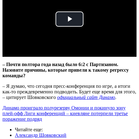
Play
Video
– Почти полтора года назад было 6:2 с Партизаном.
Назовите причины, которые привели к такому регрессу
команды?
– Я думаю, что сегодня пресс-конференция по игре, а итоги
как-то преждевременно подводить. Будет еще время для этого,
– цитирует Шовковского
официальный сайт Динамо
.
Динамо проиграло полурезерву Омонии и покинуло зону
плей-офф Лиги конференций – киевляне потерпели третье
поражение подряд
Читайте еще
:
Александр Шовковский