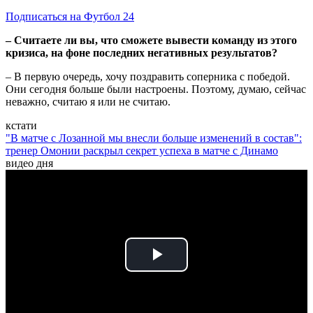
Подписаться на Футбол 24
– Считаете ли вы, что сможете вывести команду из этого
кризиса, на фоне последних негативных результатов?
– В первую очередь, хочу поздравить соперника с победой.
Они сегодня больше были настроены. Поэтому, думаю, сейчас
неважно, считаю я или не считаю.
кстати
"В матче с Лозанной мы внесли больше изменений в состав":
тренер Омонии раскрыл секрет успеха в матче с Динамо
видео дня
Play
Video