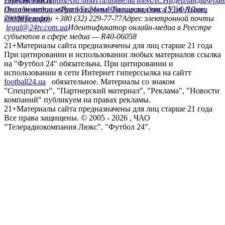
Германия
ЕВРОКУБКИ
Испания
Англия
Италия
Бельгия
МЛС
Нидерланды
Фран
Лига чемпионов
Онлайн-медиа «Футбол 24»
Лига Европы
пл. Галицкая, дом. 15, м. Львов,
Юношеская лига УЕФА
Лига
конференций
79008
Телефон +380 (32) 229-77-77
Адрес электронной почты
legal@24tv.com.ua
Идентификатор онлайн-медиа в Реестре
субъектов в сфере медиа — R40-06058
21+
Материалы сайта предназначены для лиц старше 21 года
При цитировании и использовании любых материалов ссылка
на "Футбол 24" обязательна. При цитировании и
использовании в сети Интернет гиперссылка на сайтт
football24.ua
обязательное. Материалы со знаком
"Спецпроект", "Партнерский материал", "Реклама", "Новости
компаний" публикуем на правах рекламы.
21+
Материалы сайта предназначены для лиц старше 21 года
Все права защищены. © 2005 -
2026
, ЧАО
"Телерадиокомпания Люкс". "Футбол 24".