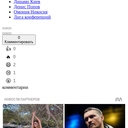
Динамо Киев
Денис Попов
Омония Никосия
Лига конференций
0
Комментировать
️👍
0
️🔥
0
️😄
2
️😢
1
️🤬
1
комментарии